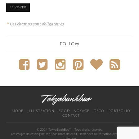
*
Ces champs sont obligatoires
FOLLOW
MODE
ILLUSTRATION
FOOD
VOYAGE
DÉCO
PORTFOLIO
CONTACT
© 2014 TokyoBanhBao™ - Tous droits réservés.
Les images de ce blog ne sont pas libres de droit. Demander l'autorisation avant toute
utilisation.