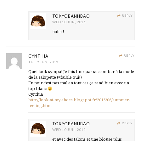
TOKYOBANHBAO
REPLY
WED 10 JUN, 2015
haha !
CYNTHIA
REPLY
TUE 9 JUN, 2015
Quel look sympa! Je fais finir par succomber à la mode
de la salopette (=faible oui!)
En noir c’est pas mal en tout cas ça rend bien avec un
top blanc
Cynthia
http://look-at-my-shoes.blogspot.fr/2015/06/summer-
feeling.html
TOKYOBANHBAO
REPLY
WED 10 JUN, 2015
et avec des talons et une blouse plus