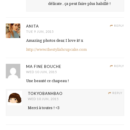
délicate , ça peut faire plus habillé !
ANITA
REPLY
TUE 9 JUN, 2015
Amazing photos dear, I love it! x
http://www.thestylishcupcake.com
MA FINE BOUCHE
REPLY
WED 10 JUN, 2015
Une beauté ce chapeau !
TOKYOBANHBAO
REPLY
WED 10 JUN, 2015
Merci à toutes ! <3