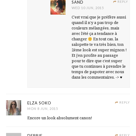
SAND
REPLY
WED 10 JUN, 2015
C’est vrai que je préfère aussi
quand il n’y a pas trop de
couleurs mélangées, mais
avec l’été ça a tendance à
changer
En tout cas, la
salopette te va très bien, ton
2ème look est super mignon !
Et j’en profite au passage
pour te dire que c’est super
que tu continues à prendre le
temps de papoter avec nous
dans les commentaires. ->
♥
ELZA SOKO
REPLY
MON 8 JUN, 2015
Encore un look absolument canon!
DEBBIE
REPLY