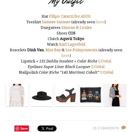
My Outfit
Hat
Filipo Catarzi for ASOS
Teeshirt
Samsøe Samsøe
(already seen
here
)
Dungarees
Simone & Louise
Shoes
COS
Clutch
Aquvii Tokyo
Watch
Karl Lagerfeld
Bracelets
Dinh Van
,
Mya Bay
&
Les Poinçonneurs
(already seen
here
)
Lipstick
« 135 Dahlia insolent » Color Riche
L’Oréal
Eyeliner
Super Liner Black Lacquer
L’Oréal
Nailpolish
Color Riche “140 Martinez Cobalt”
L’Oréal
Save
21 COMMENTS