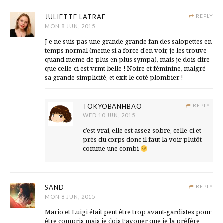
JULIETTE LATRAF
REPLY
MON 8 JUN, 2015
J e ne suis pas une grande grande fan des salopettes en
temps normal (meme si a force d’en voir, je les trouve
quand meme de plus en plus sympa), mais je dois dire
que celle-ci est vrmt belle ! Noire et féminine, malgré
sa grande simplicité, et exit le coté plombier !
TOKYOBANHBAO
REPLY
WED 10 JUN, 2015
c’est vrai, elle est assez sobre, celle-ci et
près du corps donc il faut la voir plutôt
comme une combi
SAND
REPLY
MON 8 JUN, 2015
Mario et Luigi était peut être trop avant-gardistes pour
être compris mais je dois t’avouer que je la préfère