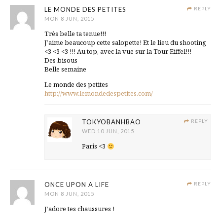
LE MONDE DES PETITES
REPLY
MON 8 JUN, 2015
Très belle ta tenue!!!
J’aime beaucoup cette salopette! Et le lieu du shooting
<3 <3 <3 !!! Au top, avec la vue sur la Tour Eiffel!!!
Des bisous
Belle semaine
Le monde des petites
http://www.lemondedespetites.com/
TOKYOBANHBAO
REPLY
WED 10 JUN, 2015
Paris <3
ONCE UPON A LIFE
REPLY
MON 8 JUN, 2015
J’adore tes chaussures !