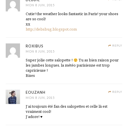
MON 8 JUN, 2015
Cutie! the weather looks fantastic in Paris! your shoes
are so cool!
xx
http://debsbug.blogspot.com
ROXIBUS
REPLY
MON 8 JUN, 2015
Super jolie cette salopette !
Tu as bien raison pour
les jambes longues, la météo parisienne est trop
capricieuse !
Bises
EOUZANH
REPLY
MON 8 JUN, 2015
J’ai toujours été fan des salopettes et celle là est
vraiment cool!
J’adore! ♥