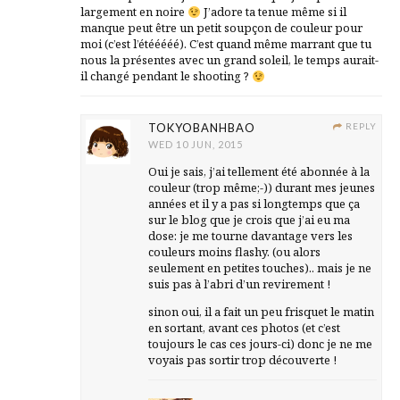
largement en noire
J’adore ta tenue même si il
manque peut être un petit soupçon de couleur pour
moi (c’est l’étééééé). C’est quand même marrant que tu
nous la présentes avec un grand soleil, le temps aurait-
il changé pendant le shooting ?
TOKYOBANHBAO
REPLY
WED 10 JUN, 2015
Oui je sais, j’ai tellement été abonnée à la
couleur (trop même;-)) durant mes jeunes
années et il y a pas si longtemps que ça
sur le blog que je crois que j’ai eu ma
dose: je me tourne davantage vers les
couleurs moins flashy. (ou alors
seulement en petites touches).. mais je ne
suis pas à l’abri d’un revirement !
sinon oui, il a fait un peu frisquet le matin
en sortant, avant ces photos (et c’est
toujours le cas ces jours-ci) donc je ne me
voyais pas sortir trop découverte !