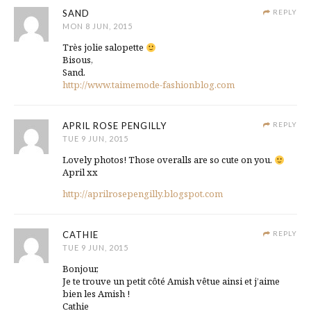
SAND
REPLY
MON 8 JUN, 2015
Très jolie salopette
Bisous,
Sand.
http://www.taimemode-fashionblog.com
APRIL ROSE PENGILLY
REPLY
TUE 9 JUN, 2015
Lovely photos! Those overalls are so cute on you.
April xx
http://aprilrosepengilly.blogspot.com
CATHIE
REPLY
TUE 9 JUN, 2015
Bonjour,
Je te trouve un petit côté Amish vêtue ainsi et j’aime
bien les Amish !
Cathie