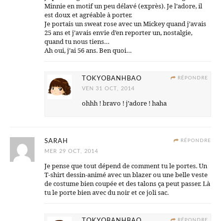
Minnie en motif un peu délavé (exprès). Je l’adore, il
est doux et agréable à porter.
Je portais un sweat rose avec un Mickey quand j’avais
25 ans et j’avais envie d’en reporter un, nostalgie,
quand tu nous tiens…
Ah oui, j’ai 56 ans. Ben quoi…
TOKYOBANHBAO
RÉPONDRE
VEN 31 OCT, 2014
ohhh ! bravo ! j’adore ! haha
SARAH
RÉPONDRE
MER 29 OCT, 2014
Je pense que tout dépend de comment tu le portes. Un
T-shirt dessin-animé avec un blazer ou une belle veste
de costume bien coupée et des talons ça peut passer. Là
tu le porte bien avec du noir et ce joli sac.
TOKYOBANHBAO
RÉPONDRE