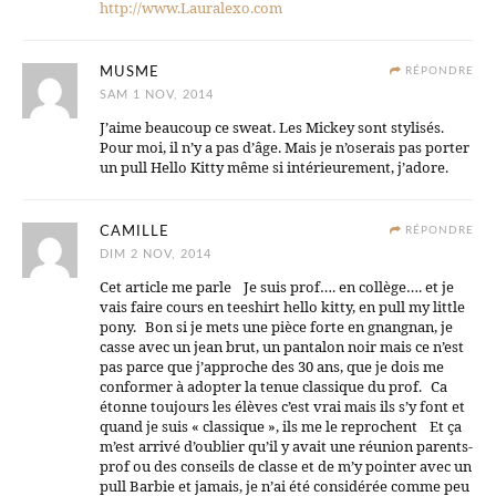
http://www.Lauralexo.com
MUSME
RÉPONDRE
SAM 1 NOV, 2014
J’aime beaucoup ce sweat. Les Mickey sont stylisés.
Pour moi, il n’y a pas d’âge. Mais je n’oserais pas porter
un pull Hello Kitty même si intérieurement, j’adore.
CAMILLE
RÉPONDRE
DIM 2 NOV, 2014
Cet article me parle Je suis prof…. en collège…. et je
vais faire cours en teeshirt hello kitty, en pull my little
pony. Bon si je mets une pièce forte en gnangnan, je
casse avec un jean brut, un pantalon noir mais ce n’est
pas parce que j’approche des 30 ans, que je dois me
conformer à adopter la tenue classique du prof. Ca
étonne toujours les élèves c’est vrai mais ils s’y font et
quand je suis « classique », ils me le reprochent Et ça
m’est arrivé d’oublier qu’il y avait une réunion parents-
prof ou des conseils de classe et de m’y pointer avec un
pull Barbie et jamais, je n’ai été considérée comme peu