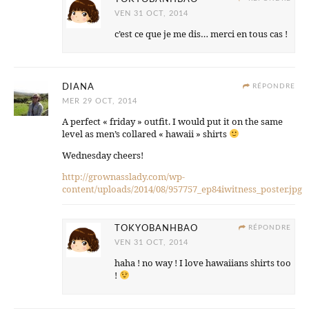
VEN 31 OCT, 2014
c’est ce que je me dis… merci en tous cas !
DIANA
RÉPONDRE
MER 29 OCT, 2014
A perfect « friday » outfit. I would put it on the same
level as men’s collared « hawaii » shirts
Wednesday cheers!
http://grownasslady.com/wp-
content/uploads/2014/08/957757_ep84iwitness_poster.jpg
TOKYOBANHBAO
RÉPONDRE
VEN 31 OCT, 2014
haha ! no way ! I love hawaiians shirts too
!