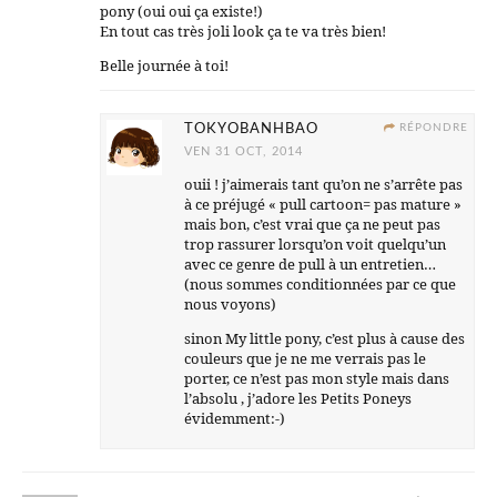
pony (oui oui ça existe!)
En tout cas très joli look ça te va très bien!
Belle journée à toi!
TOKYOBANHBAO
RÉPONDRE
VEN 31 OCT, 2014
ouii ! j’aimerais tant qu’on ne s’arrête pas
à ce préjugé « pull cartoon= pas mature »
mais bon, c’est vrai que ça ne peut pas
trop rassurer lorsqu’on voit quelqu’un
avec ce genre de pull à un entretien…
(nous sommes conditionnées par ce que
nous voyons)
sinon My little pony, c’est plus à cause des
couleurs que je ne me verrais pas le
porter, ce n’est pas mon style mais dans
l’absolu , j’adore les Petits Poneys
évidemment:-)