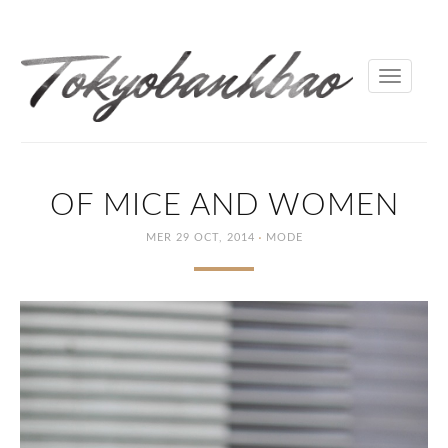
Toggle
navigati
OF MICE AND WOMEN
·
MER 29 OCT, 2014
MODE