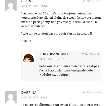
CELINE
RÉPONDRE
MER 29 OCT, 2014
J’ai beau avoir 26 ans, j’adore toujours autant les
vêtements kawaii, j’ai pleins de sweat disney et surtout
un Mon petit poeny, bon j’avoue que celui là est du a
assumer mdrrr!!
Jolie tenue en tout cas et je suis fan de ta coupe !!
Bisous
TOKYOBANHBAO
RÉPONDRE
VEN 31 OCT, 2014
hehe oui les couleurs bien pastel c’est pas
facile à accorder dans une garde-robe
« adulte »… quoique !
DARRINA
RÉPONDRE
MER 29 OCT, 2014
Je porte régulièrement un sweat-shirt bleu et gris avec