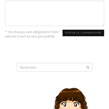
*
Ces champs sont obligatoires Votre
adresse e-mail ne sera pas publiée.
Recherche
pour: