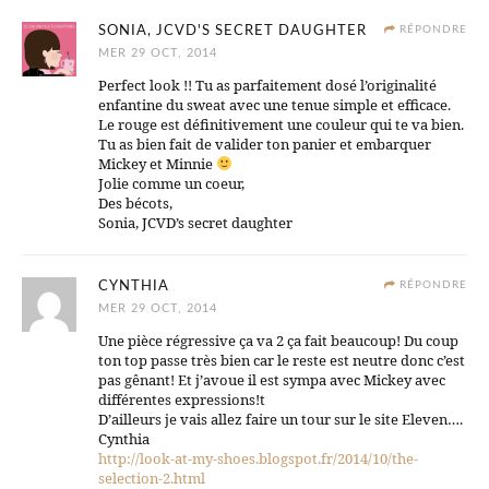
SONIA, JCVD'S SECRET DAUGHTER
RÉPONDRE
MER 29 OCT, 2014
Perfect look !! Tu as parfaitement dosé l’originalité
enfantine du sweat avec une tenue simple et efficace.
Le rouge est définitivement une couleur qui te va bien.
Tu as bien fait de valider ton panier et embarquer
Mickey et Minnie
Jolie comme un coeur,
Des bécots,
Sonia, JCVD’s secret daughter
CYNTHIA
RÉPONDRE
MER 29 OCT, 2014
Une pièce régressive ça va 2 ça fait beaucoup! Du coup
ton top passe très bien car le reste est neutre donc c’est
pas gênant! Et j’avoue il est sympa avec Mickey avec
différentes expressions!t
D’ailleurs je vais allez faire un tour sur le site Eleven….
Cynthia
http://look-at-my-shoes.blogspot.fr/2014/10/the-
selection-2.html