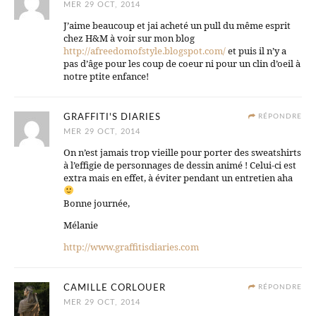
MER 29 OCT, 2014
J’aime beaucoup et jai acheté un pull du même esprit
chez H&M à voir sur mon blog
http://afreedomofstyle.blogspot.com/
et puis il n’y a
pas d’âge pour les coup de coeur ni pour un clin d’oeil à
notre ptite enfance!
GRAFFITI'S DIARIES
RÉPONDRE
MER 29 OCT, 2014
On n’est jamais trop vieille pour porter des sweatshirts
à l’effigie de personnages de dessin animé ! Celui-ci est
extra mais en effet, à éviter pendant un entretien aha
Bonne journée,
Mélanie
http://www.graffitisdiaries.com
CAMILLE CORLOUER
RÉPONDRE
MER 29 OCT, 2014