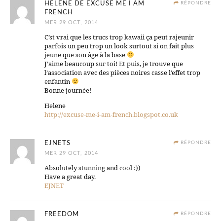
HELENE DE EXCUSE ME I AM
RÉPONDRE
FRENCH
MER 29 OCT, 2014
C’st vrai que les trucs trop kawaii ça peut rajeunir
parfois un peu trop un look surtout si on fait plus
jeune que son âge à la base
J’aime beaucoup sur toi! Et puis, je trouve que
l’association avec des pièces noires casse l’effet trop
enfantin
Bonne journée!
Helene
http://excuse-me-i-am-french.blogspot.co.uk
EJNETS
RÉPONDRE
MER 29 OCT, 2014
Absolutely stunning and cool :))
Have a great day.
EJNET
FREEDOM
RÉPONDRE