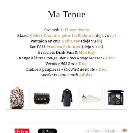
Ma Tenue
Sweatshirt
Eleven Paris
Blazer
Cédric Charlier pour La Redoute
(déjà vu
ici
)
Pantalon en cuir
Soft Grey
(déjà vu
ici
)
Sac
PS11
Proenza Schouler
(déjà vu
ici
)
Bracelets
Dinh Van
&
Mya Bay
Rouge à lèvres
Rouge Dior
«
869 Rouge Massaï »
Dior
Vernis
« 902 Bar »
Dior
Ombre à paupières
« 096 Pied de Poule »
Dior
Sneakers
Stan Smith
Adidas
Save
41 COMMENTAIRES