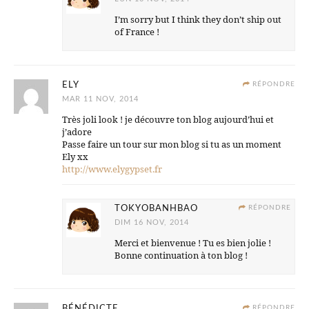
I’m sorry but I think they don’t ship out
of France !
ELY
RÉPONDRE
MAR 11 NOV, 2014
Très joli look ! je découvre ton blog aujourd’hui et
j’adore
Passe faire un tour sur mon blog si tu as un moment
Ely xx
http://www.elygypset.fr
TOKYOBANHBAO
RÉPONDRE
DIM 16 NOV, 2014
Merci et bienvenue ! Tu es bien jolie !
Bonne continuation à ton blog !
BÉNÉDICTE
RÉPONDRE