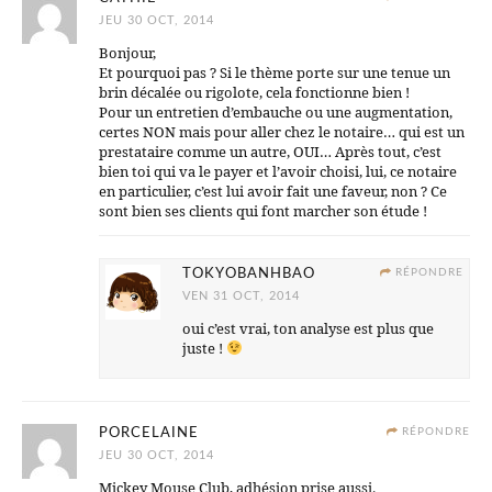
JEU 30 OCT, 2014
Bonjour,
Et pourquoi pas ? Si le thème porte sur une tenue un
brin décalée ou rigolote, cela fonctionne bien !
Pour un entretien d’embauche ou une augmentation,
certes NON mais pour aller chez le notaire… qui est un
prestataire comme un autre, OUI… Après tout, c’est
bien toi qui va le payer et l’avoir choisi, lui, ce notaire
en particulier, c’est lui avoir fait une faveur, non ? Ce
sont bien ses clients qui font marcher son étude !
TOKYOBANHBAO
RÉPONDRE
VEN 31 OCT, 2014
oui c’est vrai, ton analyse est plus que
juste !
PORCELAINE
RÉPONDRE
JEU 30 OCT, 2014
Mickey Mouse Club, adhésion prise aussi.