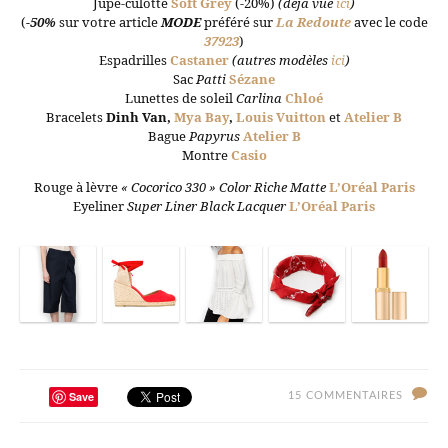
Jupe-culotte
Soft Grey
(-20%)
(déjà vue
ici
)
(
-50%
sur votre article
MODE
préféré sur
La Redoute
avec le code
37923
)
Espadrilles
Castaner
(autres modèles
ici
)
Sac
Patti
Sézane
Lunettes de soleil
Carlina
Chloé
Bracelets
Dinh Van
,
Mya Bay
,
Louis Vuitton
et
Atelier B
Bague
Papyrus
Atelier B
Montre
Casio
Rouge à lèvre
« Cocorico 330 » Color Riche Matte
L’Oréal Paris
Eyeliner
Super Liner Black Lacquer
L’Oréal Paris
Save
15 COMMENTAIRES