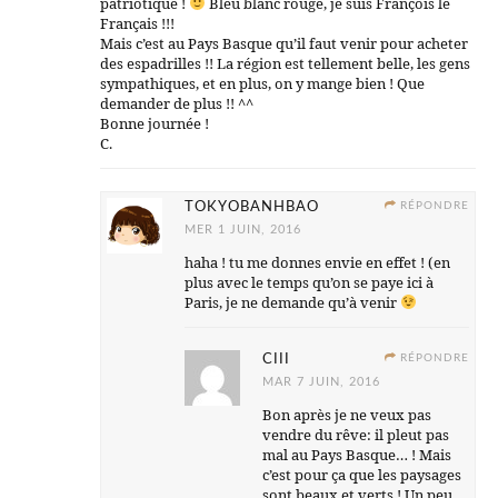
patriotique !
Bleu blanc rouge, je suis François le
Français !!!
Mais c’est au Pays Basque qu’il faut venir pour acheter
des espadrilles !! La région est tellement belle, les gens
sympathiques, et en plus, on y mange bien ! Que
demander de plus !! ^^
Bonne journée !
C.
TOKYOBANHBAO
RÉPONDRE
MER 1 JUIN, 2016
haha ! tu me donnes envie en effet ! (en
plus avec le temps qu’on se paye ici à
Paris, je ne demande qu’à venir
CIII
RÉPONDRE
MAR 7 JUIN, 2016
Bon après je ne veux pas
vendre du rêve: il pleut pas
mal au Pays Basque… ! Mais
c’est pour ça que les paysages
sont beaux et verts ! Un peu