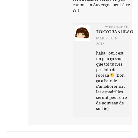
comme en Auvergne peut-être
??!!
RÉPONDRE
TOKYOBANHBAO
MAR 7 JUIN,
2016
haha ! oui c’est
un peu ça sauf
que toi tu n’es
pas loin de
l’océan
(bon
ça a l’air de
s’améliorer ici :
les espadrilles
seront peut-être
de nouveau de
sortie)