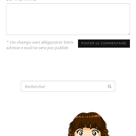
*
Ces champs sont obligatoires Votre
adresse e-mail ne sera pas publiée.
Recherche
pour: