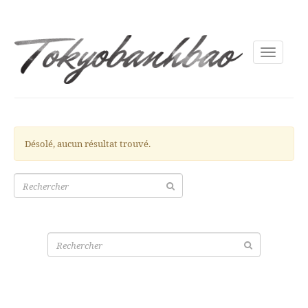
Toggle
navigati
Désolé, aucun résultat trouvé.
Recherche
pour:
Recherche
pour: