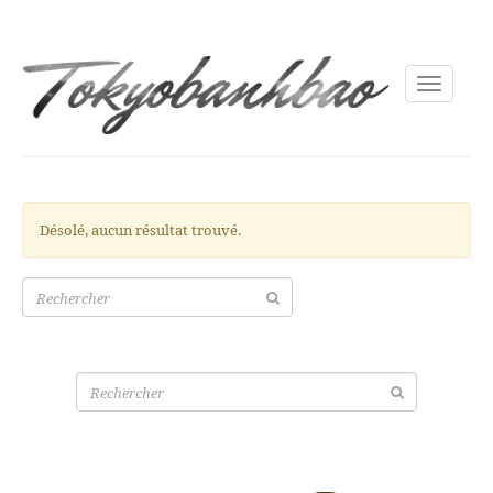
Toggle
navigati
Désolé, aucun résultat trouvé.
Recherche
pour:
Recherche
pour: