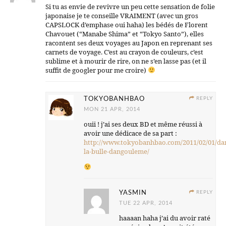
Si tu as envie de revivre un peu cette sensation de folie
japonaise je te conseille VRAIMENT (avec un gros
CAPSLOCK d’emphase oui haha) les bédés de Florent
Chavouet (“Manabe Shima” et “Tokyo Santo”), elles
racontent ses deux voyages au Japon en reprenant ses
carnets de voyage. C’est au crayon de couleurs, c’est
sublime et à mourir de rire, on ne s’en lasse pas (et il
suffit de googler pour me croire)
TOKYOBANHBAO
REPLY
MON 21 APR, 2014
ouii ! j’ai ses deux BD et même réussi à
avoir une dédicace de sa part :
http://www.tokyobanhbao.com/2011/02/01/da
la-bulle-dangouleme/
YASMIN
REPLY
TUE 22 APR, 2014
haaaan haha j’ai du avoir raté