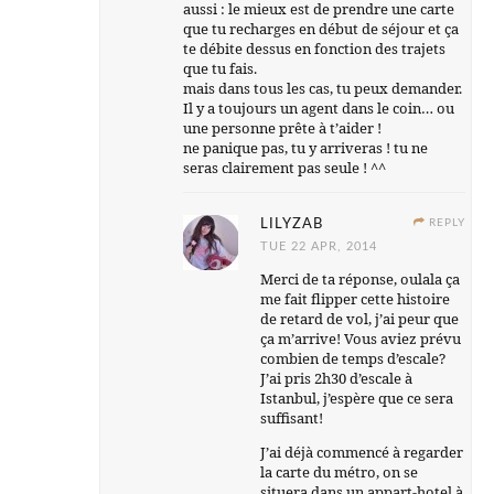
aussi : le mieux est de prendre une carte
que tu recharges en début de séjour et ça
te débite dessus en fonction des trajets
que tu fais.
mais dans tous les cas, tu peux demander.
Il y a toujours un agent dans le coin… ou
une personne prête à t’aider !
ne panique pas, tu y arriveras ! tu ne
seras clairement pas seule ! ^^
LILYZAB
REPLY
TUE 22 APR, 2014
Merci de ta réponse, oulala ça
me fait flipper cette histoire
de retard de vol, j’ai peur que
ça m’arrive! Vous aviez prévu
combien de temps d’escale?
J’ai pris 2h30 d’escale à
Istanbul, j’espère que ce sera
suffisant!
J’ai déjà commencé à regarder
la carte du métro, on se
situera dans un appart-hotel à