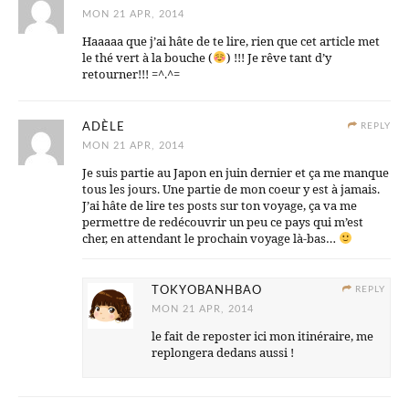
MON 21 APR, 2014
Haaaaa que j’ai hâte de te lire, rien que cet article met
le thé vert à la bouche (
) !!! Je rêve tant d’y
retourner!!! =^.^=
ADÈLE
REPLY
MON 21 APR, 2014
Je suis partie au Japon en juin dernier et ça me manque
tous les jours. Une partie de mon coeur y est à jamais.
J’ai hâte de lire tes posts sur ton voyage, ça va me
permettre de redécouvrir un peu ce pays qui m’est
cher, en attendant le prochain voyage là-bas…
TOKYOBANHBAO
REPLY
MON 21 APR, 2014
le fait de reposter ici mon itinéraire, me
replongera dedans aussi !