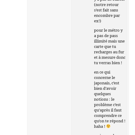
(notre retour
s’est fait sans
encombre par
ex!)
pour le métro y
a pas de pass
illimité mais une
carte que tu
recharges au fur
et à mesure donc
tu verras bien !
en ce qui
concerne le
japonais, c’est
bien d’avoir
quelques
notions : le
problème c’est
qu’après il faut
comprendre ce
qu’on te répond !
haha !