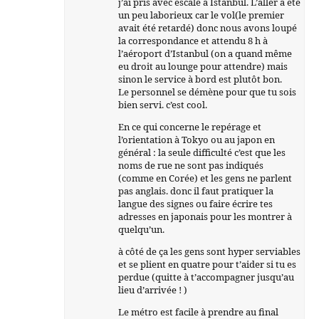
j’ai pris avec escale à Istanbul. L’aller a été
un peu laborieux car le vol(le premier
avait été retardé) donc nous avons loupé
la correspondance et attendu 8 h à
l’aéroport d’Istanbul (on a quand même
eu droit au lounge pour attendre) mais
sinon le service à bord est plutôt bon.
Le personnel se démène pour que tu sois
bien servi. c’est cool.
En ce qui concerne le repérage et
l’orientation à Tokyo ou au japon en
général : la seule difficulté c’est que les
noms de rue ne sont pas indiqués
(comme en Corée) et les gens ne parlent
pas anglais. donc il faut pratiquer la
langue des signes ou faire écrire tes
adresses en japonais pour les montrer à
quelqu’un.
à côté de ça les gens sont hyper serviables
et se plient en quatre pour t’aider si tu es
perdue (quitte à t’accompagner jusqu’au
lieu d’arrivée ! )
Le métro est facile à prendre au final