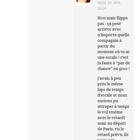
WED 23 APR,
2014
Non mais flippe
pas : ça peut
arriver avec
n’importe quelle
compagnie à
partir du
moment où tu as
une escale ! c’est
la faute à “pas de
chance” en gros !
j’avais à peu
près le même
laps de temps
d’escale et nous
aurions pu
attraper à temps
le vol (même
avec le retard)
mais au départ
de Paris, vu le
retard prévu, ils
nous ont