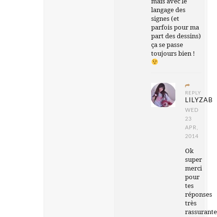
mais avec le
langage des
signes (et
parfois pour ma
part des dessins)
ça se passe
toujours bien !
REPLY
LILYZAB
WED
23
APR,
2014
Ok
super
merci
pour
tes
réponses
très
rassurante