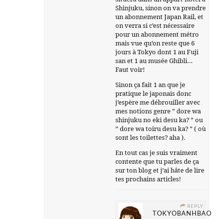
Shinjuku, sinon on va prendre
un abonnement Japan Rail, et
on verra si c’est nécessaire
pour un abonnement métro
mais vue qu’on reste que 6
jours à Tokyo dont 1 au Fuji
san et 1 au musée Ghibli…
Faut voir!
Sinon ça fait 1 an que je
pratique le japonais donc
j’espère me débrouiller avec
mes notions genre ” dore wa
shinjuku no eki desu ka? ” ou
” dore wa toiru desu ka? ” ( où
sont les toilettes? aha ).
En tout cas je suis vraiment
contente que tu parles de ça
sur ton blog et j’ai hâte de lire
tes prochains articles!
REPLY
TOKYOBANHBAO