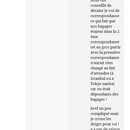
conseillé de
décaler le vol de
correspondance
ce qui fait que
nos bagages
étaient dans la 2
ème
correspondance
(et en gros partir
avec la première
correspondance
n’aurait rien
changé au fait
d’attendre (à
Istanbul ou à
Tokyo narita)
car on était
dépendants des
bagages !
bref un peu
compliqué mais
je croise les
doigts pour toi !
y a pas de raison