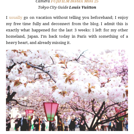
Camera
FUJIFILM
Instax Mini 25
Tokyo City Guide
Louis Vuitton
I
usually
go on vacation without telling you beforehand; I enjoy
my free time fully and deconnect from the blog. I admit this is
exactly what happened for the last 3 weeks: I left for my other
homeland, Japan. I’m back today in Paris with something of a
heavy heart, and already missing it.