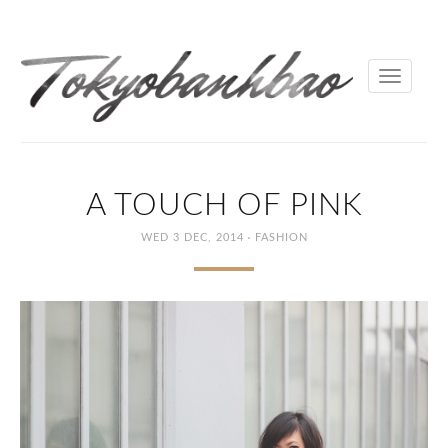
Toggle
navigati
A TOUCH OF PINK
·
WED 3 DEC, 2014
FASHION