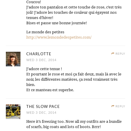
Coucou!
J’adore ton pantalon et cette touche de rose, c’est très
joli! J’adore les touches de couleur qui égayent nos
tenues d’hiver!
Bises et passe une bonne journée!
Le monde des petites
http://www.lemondedespetites.com/
CHARLOTTE
REPLY
WED 3 DEC, 2014
J’adore cette tenue !
Et pourtant le rose et moi ça fait deux, mais là avec le
noir, les différentes matières, ça rend vraiment très
bien.
Et ce manteau est superbe.
THE SLOW PACE
REPLY
WED 3 DEC, 2014
Here it’s freezing too. Now all my outfits are a bundle
of scarfs, big coats and lots of boots. Brrr!