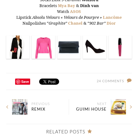
Bracelets
Mya Bay
&
Dinh van
Watch
ASOS
Lipstick
Absolu Velours « Velours de Pourpre »
Lancôme
Nailpolishes “
Graphite”
Chanel
& “
902
Bar”
Dior
Save
24 COMMENTS
PREVIOUS
NEXT
REMIX
GUIMI HOUSE
RELATED POSTS