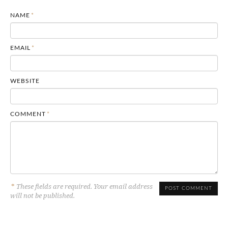
NAME
*
EMAIL
*
WEBSITE
COMMENT
*
*
These fields are required. Your email address
will not be published.