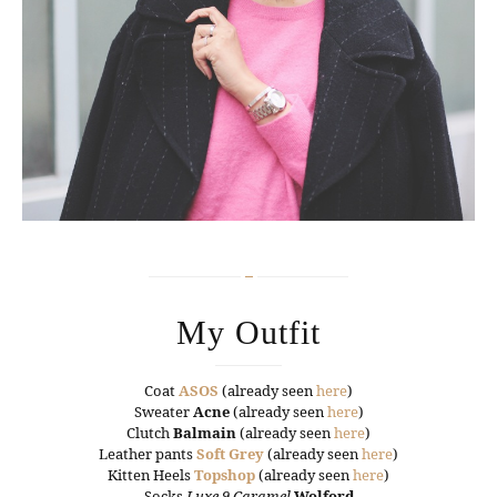
My Outfit
Coat
ASOS
(already seen
here
)
Sweater
Acne
(already seen
here
)
Clutch
Balmain
(already seen
here
)
Leather pants
Soft Grey
(already seen
here
)
Kitten Heels
Topshop
(already seen
here
)
Socks
Luxe 9 Caramel
Wolford