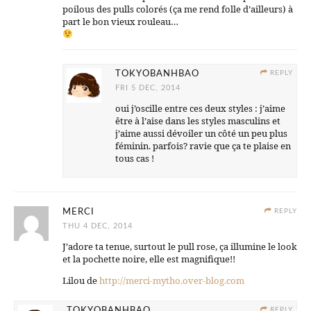
poilous des pulls colorés (ça me rend folle d’ailleurs) à
part le bon vieux rouleau…
TOKYOBANHBAO
REPLY
FRI 5 DEC, 2014
oui j’oscille entre ces deux styles : j’aime
être à l’aise dans les styles masculins et
j’aime aussi dévoiler un côté un peu plus
féminin. parfois? ravie que ça te plaise en
tous cas !
MERCI
REPLY
THU 4 DEC, 2014
J’adore ta tenue, surtout le pull rose, ça illumine le look
et la pochette noire, elle est magnifique!!
Lilou de
http://merci-mytho.over-blog.com
TOKYOBANHBAO
REPLY