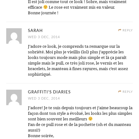
Il est joli comme tout ce look ! Sobre, mais vraiment
efficace
Le rose est vraiment mis en valeur.
Bonne journée !
SARAH
REPLY
WED 3 DEC, 2014
J’adore ce look, je comprends ta remarque sur la
sobriété. Moi plus je vieillis (lol) plus j’apprécie les
looks toujours mode mais plus simple et là ça paraît
simple mais le pull, ce très joli rose, le vernis et les
bracelets, le manteau à fines rayures, mais c’est assez
sophistiqué.
GRAFFITI'S DIARIES
REPLY
WED 3 DEC, 2014
J’adore! Je te suis depuis toujours et j’aime beaucoup la
façon dont ton style a évolué, les looks les plus simples
sont bien souvent les meilleurs
Fan de ce pull rose et de la pochette (oh et du manteau
aussi!)
Bonne soirée,