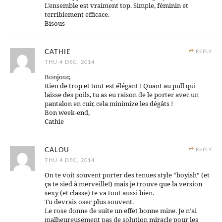
L’ensemble est vraiment top. Simple, féminin et
terriblement efficace.
Bisous
CATHIE
REPLY
THU 4 DEC, 2014
Bonjour,
Rien de trop et tout est élégant ! Quant au pull qui
laisse des poils, tu as eu raison de le porter avec un
pantalon en cuir, cela minimize les dégâts !
Bon week-end,
Cathie
CALOU
REPLY
THU 4 DEC, 2014
On te voit souvent porter des tenues style “boyish” (et
ça te sied à merveille!) mais je trouve que la version
sexy (et classe) te va tout aussi bien.
Tu devrais oser plus souvent.
Le rose donne de suite un effet bonne mine. Je n’ai
malheureusement pas de solution miracle pour les