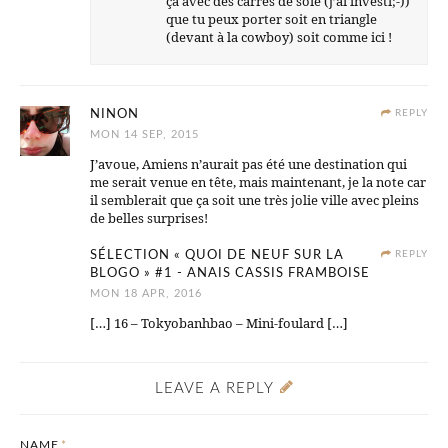
ça avec des carrés de soie (j’ai investi;-))
que tu peux porter soit en triangle
(devant à la cowboy) soit comme ici !
NINON
REPLY
MON 14 SEP, 2015
J’avoue, Amiens n’aurait pas été une destination qui
me serait venue en tête, mais maintenant, je la note car
il semblerait que ça soit une très jolie ville avec pleins
de belles surprises!
SÉLECTION « QUOI DE NEUF SUR LA
REPLY
BLOGO » #1 - ANAIS CASSIS FRAMBOISE
MON 18 APR, 2016
[…] 16 – Tokyobanhbao – Mini-foulard […]
LEAVE A REPLY
NAME
*