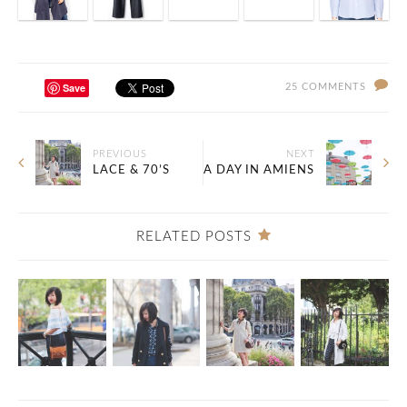
Save
25 COMMENTS
PREVIOUS
NEXT
LACE & 70’S
A DAY IN AMIENS
RELATED POSTS