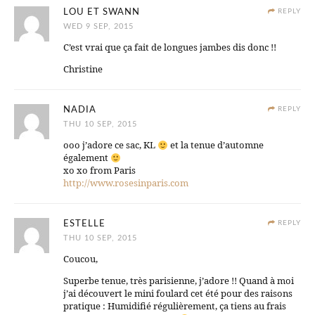
LOU ET SWANN
REPLY
WED 9 SEP, 2015
C’est vrai que ça fait de longues jambes dis donc !!
Christine
NADIA
REPLY
THU 10 SEP, 2015
ooo j’adore ce sac, KL
et la tenue d’automne
également
xo xo from Paris
http://www.rosesinparis.com
ESTELLE
REPLY
THU 10 SEP, 2015
Coucou,
Superbe tenue, très parisienne, j’adore !! Quand à moi
j’ai découvert le mini foulard cet été pour des raisons
pratique : Humidifié régulièrement, ça tiens au frais