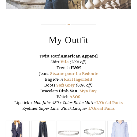
My Outfit
Twist scarf
American Apparel
Shirt
Vila
(30% off)
Trench
H&M
Jeans
Sézane pour La Redoute
Bag
K/Pin
Karl lagerfeld
Boots
Soft Grey
(60% off)
Bracelets
Dinh Van
,
Mya Bay
Watch
ASOS
Lipstick
« Mon Jules 430 » Color Riche Matte
L’Oréal Paris
Eyeliner
Super Liner Black Lacquer
L’Oréal Paris