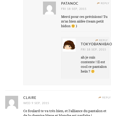
PATANOC
REPLY
FRI 18 SEP, 2015
Merci pour ces précisions! Tu
m’as bien aidée (team petit
bidon
)
REPLY
TOKYOBANHBAO
FRI 18 SEP, 2015
ah je suis
contente ! Il est
cool ce pantalon
hein ?
CLAIRE
REPLY
WED 9 SEP, 2015
Ce foulard te va très bien, et l’alliance du pantalon et
de la chemise bleue et blanche est parfaite !