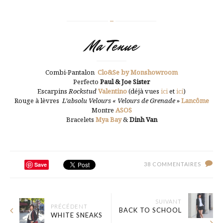
Ma Tenue
Combi-Pantalon
Clo&Se by Monshowroom
Perfecto
Paul & Joe Sister
Escarpins
Rockstud
Valentino
(déjà vues
ici
et
ici
)
Rouge à lèvres
L’absolu Velours « Velours de Grenade
»
Lancôme
Montre
ASOS
Bracelets
Mya Bay
&
Dinh Van
Save
38 COMMENTAIRES
SUIVANT
PRÉCÉDENT
BACK TO SCHOOL
WHITE SNEAKS