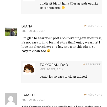
on dirait bien ! haha ! Les grands esprits
se rencontrent
DIANA
RÉPONDRE
MER 10 SEP, 2014
I’m glad to hear your post about evening-wear distress,
it’s not easy to find formal attire that I enjoy wearing! I
love the short sleeves – I haven’t seen this often. So
easy to clean, too
TOKYOBANHBAO
RÉPONDRE
MER 10 SEP, 2014
yeah ! it’s so easy to clean indeed !
CAMILLE
RÉPONDRE
MER 10 SEP, 2014
Très chouette combi ! En quelle taille l’as-tu prise, stp ?