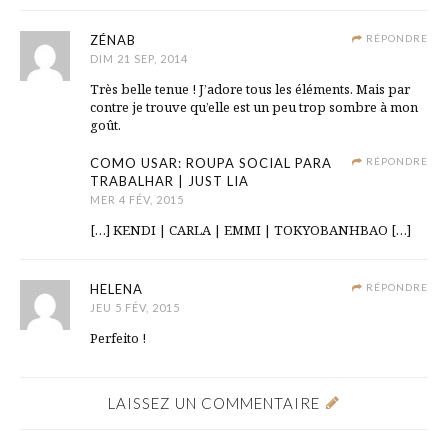
ZÉNAB
RÉPONDRE
DIM 21 SEP, 2014
Très belle tenue ! J’adore tous les éléments. Mais par
contre je trouve qu’elle est un peu trop sombre à mon
goût.
COMO USAR: ROUPA SOCIAL PARA
RÉPONDRE
TRABALHAR | JUST LIA
MER 4 FÉV, 2015
[…] KENDI | CARLA | EMMI | TOKYOBANHBAO […]
HELENA
RÉPONDRE
JEU 5 FÉV, 2015
Perfeito !
LAISSEZ UN COMMENTAIRE