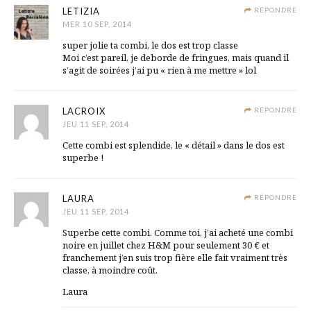
LETIZIA
RÉPONDRE
MER 10 SEP, 2014
super jolie ta combi, le dos est trop classe
Moi c’est pareil, je deborde de fringues, mais quand il
s’agit de soirées j’ai pu « rien à me mettre » lol
LACROIX
RÉPONDRE
JEU 11 SEP, 2014
Cette combi est splendide, le « détail » dans le dos est
superbe !
LAURA
RÉPONDRE
JEU 11 SEP, 2014
Superbe cette combi. Comme toi, j’ai acheté une combi
noire en juillet chez H&M pour seulement 30 € et
franchement j’en suis trop fière elle fait vraiment très
classe, à moindre coût.
Laura