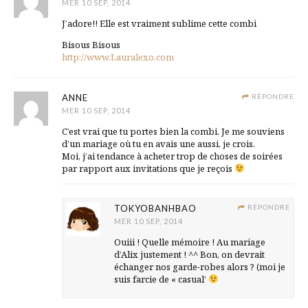
MER 10 SEP, 2014
J’adore!! Elle est vraiment sublime cette combi
Bisous Bisous
http://www.Lauralexo.com
ANNE
RÉPONDRE
MER 10 SEP, 2014
C’est vrai que tu portes bien la combi. Je me souviens
d’un mariage où tu en avais une aussi, je crois.
Moi, j’ai tendance à acheter trop de choses de soirées
par rapport aux invitations que je reçois
TOKYOBANHBAO
RÉPONDRE
MER 10 SEP, 2014
Ouiii ! Quelle mémoire ! Au mariage
d’Alix justement ! ^^ Bon, on devrait
échanger nos garde-robes alors ? (moi je
suis farcie de « casual’