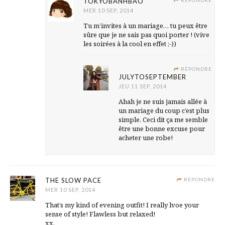
TOKYOBANHBAO
RÉPONDRE
MER 10 SEP, 2014
Tu m’invites à un mariage… tu peux être
sûre que je ne sais pas quoi porter ! (vive
les soirées à la cool en effet ;-))
RÉPONDRE
JULYTOSEPTEMBER
JEU 11 SEP, 2014
Ahah je ne suis jamais allée à
un mariage du coup c’est plus
simple. Ceci dit ça me semble
être une bonne excuse pour
acheter une robe!
THE SLOW PACE
RÉPONDRE
MER 10 SEP, 2014
That’s my kind of evening outfit! I really lvoe your
sense of style! Flawless but relaxed!
xx,