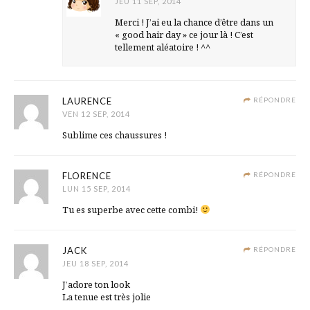
JEU 11 SEP, 2014
Merci ! J’ai eu la chance d’être dans un
« good hair day » ce jour là ! C’est
tellement aléatoire ! ^^
LAURENCE
RÉPONDRE
VEN 12 SEP, 2014
Sublime ces chaussures !
FLORENCE
RÉPONDRE
LUN 15 SEP, 2014
Tu es superbe avec cette combi!
JACK
RÉPONDRE
JEU 18 SEP, 2014
J’adore ton look
La tenue est très jolie