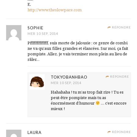
E.
http://www.theslowpace.com
SOPHIE
RÉPONDRE
MER 10 SEP, 2014
Pfffffffffffff, suis morte de jalousie : ce genre de combi
ne va qu’aux filles grandes et élancées. Sur moi, ça fait
pompiste. Allez, je vais terminer mon plein au lieu de
râler…
TOKYOBANHBAO
RÉPONDRE
MER 10 SEP, 2014
Hahahaha ! tu m’as trop fait rire ! Tu es
peut-être pompiste mais tu as
énormément d’humour
… c’est encore
mieux !
LAURA
RÉPONDRE