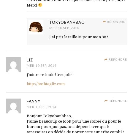
Merci
TOKYOBANHBAO
RÉPONDRE
MER 10 SEP, 2014
J’ai pris la taille M pour mon 38 !
LIZ
RÉPONDRE
MER 10 SEP, 2014
j’adore ce look!! tres jolie!
http://hashtagliz.com
FANNY
RÉPONDRE
MER 10 SEP, 2014
Bonjour Tokyobanhbao,
J’aime beaucoup ce look pour une soirée ou pour le
bureau pourquoi pas, tout dépend avec quels
accessoires on décide de porter cette superbe combi !