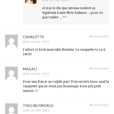
MER 21 JAN, 2015
et si je te dis que niveau confort ça
équivaut à mes New balance… ça ne va
pas t’aider … ^^
CHARLOTTE
RÉPONDRE
MAR 20 JAN, 2015
J’adore ce look masculin féminin. La casquette te va à
ravir!
MAGALI
RÉPONDRE
MAR 20 JAN, 2015
Pour une fois je ne valide pas! Tout est très bien, sauf la
casquette qui ne rend pas hommage à ton joli petit
minois =)
THEGIRLYWORLD
RÉPONDRE
MAR 20 JAN, 2015