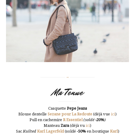
Ma Tenue
Casquette
Pepe Jeans
Blouse dentelle
Sezane pour La Redoute
(déjà vue
ici
)
Pull en cachemire
R Essentiel
(soldé
-20%
)
Manteau
Zara
(déjà vu
ici
)
Sac
Kuilted
Karl Lagerfeld
(soldé
-50%
en boutique
Karl
)