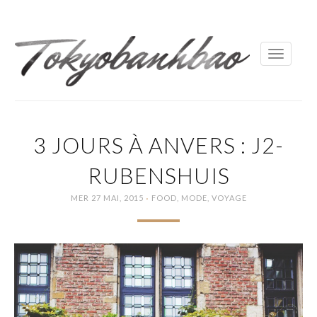
Toggle
navigati
3 JOURS À ANVERS : J2-
RUBENSHUIS
·
MER 27 MAI, 2015
FOOD
,
MODE
,
VOYAGE