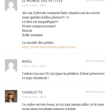
LE MONDE DES PETITES
RÉPONDRE
LUN 6 JUIL, 2015
Ah oui, il devait vraiment faire chaud sous les serres
mais quelles belles photos!!! <3
Le lieu est magnifique!!!
Et très sympa ta tenue!
Bisous
Belle semaine
Le monde des petites
http://www.lemondedespetites.com/
NAELL
RÉPONDRE
LUN 6 JUIL, 2015
J’adore ton sac! Et j’ai signe la pétition, il faut préserver
ce type d’endroit !
CHARLOTTE
RÉPONDRE
LUN 6 JUIL, 2015
Le cadre est très beau, je n’y suis jamais allée. Je le note
pour mon prochain passage à Paris.