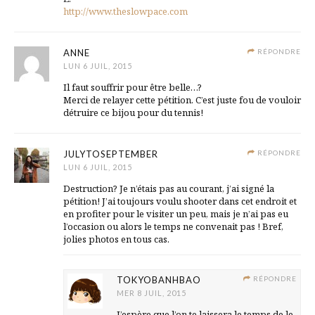
http://www.theslowpace.com
ANNE
RÉPONDRE
LUN 6 JUIL, 2015
Il faut souffrir pour être belle…?
Merci de relayer cette pétition. C’est juste fou de vouloir
détruire ce bijou pour du tennis!
JULYTOSEPTEMBER
RÉPONDRE
LUN 6 JUIL, 2015
Destruction? Je n’étais pas au courant, j’ai signé la
pétition! J’ai toujours voulu shooter dans cet endroit et
en profiter pour le visiter un peu, mais je n’ai pas eu
l’occasion ou alors le temps ne convenait pas ! Bref,
jolies photos en tous cas.
TOKYOBANHBAO
RÉPONDRE
MER 8 JUIL, 2015
J’espère que l’on te laissera le temps de le