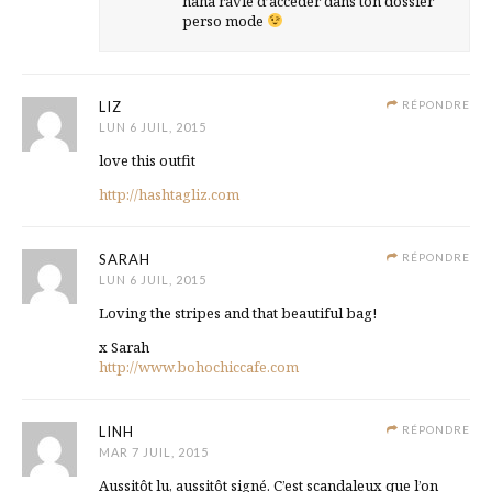
haha ravie d’accéder dans ton dossier
perso mode
LIZ
RÉPONDRE
LUN 6 JUIL, 2015
love this outfit
http://hashtagliz.com
SARAH
RÉPONDRE
LUN 6 JUIL, 2015
Loving the stripes and that beautiful bag!
x Sarah
http://www.bohochiccafe.com
LINH
RÉPONDRE
MAR 7 JUIL, 2015
Aussitôt lu, aussitôt signé. C’est scandaleux que l’on