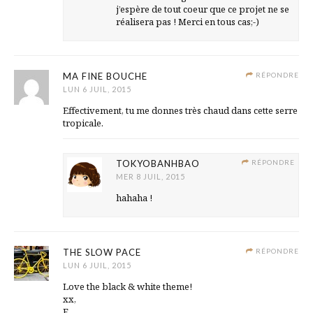
j’espère de tout coeur que ce projet ne se
réalisera pas ! Merci en tous cas;-)
MA FINE BOUCHE
RÉPONDRE
LUN 6 JUIL, 2015
Effectivement, tu me donnes très chaud dans cette serre
tropicale.
TOKYOBANHBAO
RÉPONDRE
MER 8 JUIL, 2015
hahaha !
THE SLOW PACE
RÉPONDRE
LUN 6 JUIL, 2015
Love the black & white theme!
xx,
E.