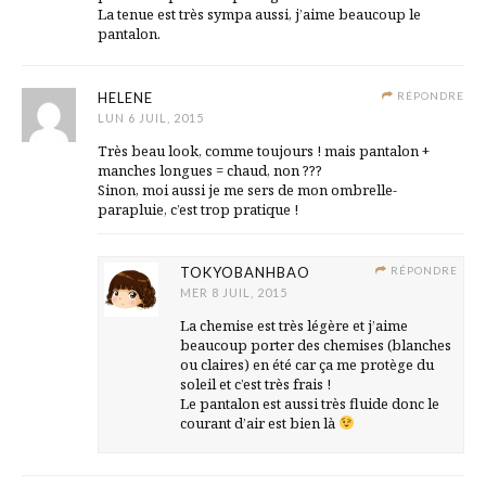
La tenue est très sympa aussi, j’aime beaucoup le
pantalon.
HELENE
RÉPONDRE
LUN 6 JUIL, 2015
Très beau look, comme toujours ! mais pantalon +
manches longues = chaud, non ???
Sinon, moi aussi je me sers de mon ombrelle-
parapluie, c’est trop pratique !
TOKYOBANHBAO
RÉPONDRE
MER 8 JUIL, 2015
La chemise est très légère et j’aime
beaucoup porter des chemises (blanches
ou claires) en été car ça me protège du
soleil et c’est très frais !
Le pantalon est aussi très fluide donc le
courant d’air est bien là