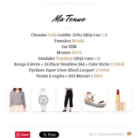
Ma Tenue
Chemise
Only
(soldée -35%)
(déjà vue
ici
)
Pantalon
Monki
Sac
COS
Montre
ASOS
Sandales
Topshop
(déjà vues
ici
)
Rouge à lèvre
« 16 Place Vendôme 364 » Color Riche
L’Oréal
Eyeliner
Super Liner Black Lacquer
L’Oréal
Vernis à ongles
« 853 Massaï »
Dior
Save
24 COMMENTAIRES