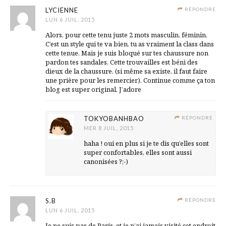
LYCIENNE
RÉPONDRE
LUN 6 JUIL, 2015
Alors, pour cette tenu juste 2 mots masculin, féminin.
C’est un style qui te va bien, tu as vraiment la class dans
cette tenue. Mais je suis bloqué sur tes chaussure non
pardon tes sandales. Cette trouvailles est béni des
dieux de la chaussure. (si même sa existe, il faut faire
une prière pour les remercier). Continue comme ça ton
blog est super original. J’adore
TOKYOBANHBAO
RÉPONDRE
MER 8 JUIL, 2015
haha ! oui en plus si je te dis qu’elles sont
super confortables, elles sont aussi
canonisées ?;-)
S.B
RÉPONDRE
LUN 6 JUIL, 2015
Je ne suis pas de Paris, et je n’ai jamais visité cet endroit