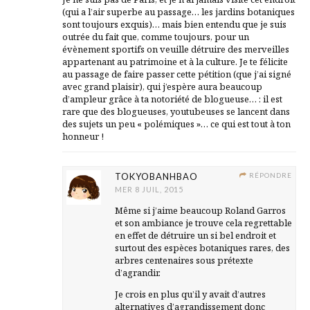
(qui a l’air superbe au passage… les jardins botaniques
sont toujours exquis)… mais bien entendu que je suis
outrée du fait que, comme toujours, pour un
évènement sportifs on veuille détruire des merveilles
appartenant au patrimoine et à la culture. Je te félicite
au passage de faire passer cette pétition (que j’ai signé
avec grand plaisir), qui j’espère aura beaucoup
d’ampleur grâce à ta notoriété de blogueuse… : il est
rare que des blogueuses, youtubeuses se lancent dans
des sujets un peu « polémiques »… ce qui est tout à ton
honneur !
TOKYOBANHBAO
RÉPONDRE
MER 8 JUIL, 2015
Même si j’aime beaucoup Roland Garros
et son ambiance je trouve cela regrettable
en effet de détruire un si bel endroit et
surtout des espèces botaniques rares, des
arbres centenaires sous prétexte
d’agrandir.
Je crois en plus qu’il y avait d’autres
alternatives d’agrandissement donc