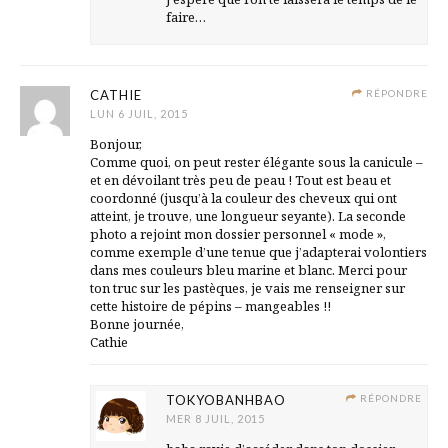
faire…
CATHIE
RÉPONDRE
LUN 6 JUIL, 2015
Bonjour,
Comme quoi, on peut rester élégante sous la canicule –
et en dévoilant très peu de peau ! Tout est beau et
coordonné (jusqu’à la couleur des cheveux qui ont
atteint, je trouve, une longueur seyante). La seconde
photo a rejoint mon dossier personnel « mode »,
comme exemple d’une tenue que j’adapterai volontiers
dans mes couleurs bleu marine et blanc. Merci pour
ton truc sur les pastèques, je vais me renseigner sur
cette histoire de pépins – mangeables !!
Bonne journée,
Cathie
TOKYOBANHBAO
RÉPONDRE
MER 8 JUIL, 2015