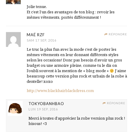
Jolie tenue.
Et c’est l’un des avantages de ton blog : revoir les
mêmes vêtements, portés différemment !
MAË RZF
RÉPONDRE
SAM 17 SEP, 2016
Le truc la plus fun avec la mode c’est de porter les
mêmes vêtements en leur donnant différents styles
selon les occasions! Donc pas besoin d’avoir un gros
budget ou une armoire pleine, comme tu le dis on
l’oubli souvent à la mention de « blog mode »
J’aime
beaucoup cette version plus rock et urbain de la robe à
dentelle! xoxo
http://www.blackhairblackdress.com
TOKYOBANHBAO
RÉPONDRE
LUN 19 SEP, 2016
Merci à toutes d’apprécier la robe version plus rock !
bisous! <3