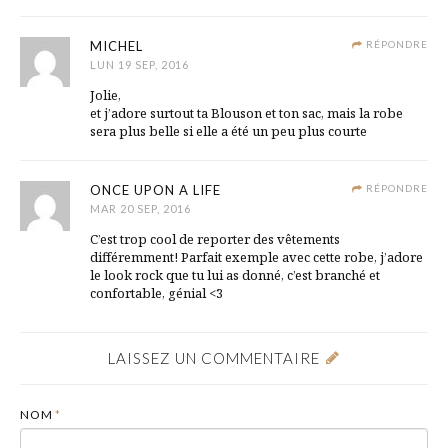
MICHEL
RÉPONDRE
LUN 19 SEP, 2016
Jolie,
et j’adore surtout ta Blouson et ton sac, mais la robe
sera plus belle si elle a été un peu plus courte
ONCE UPON A LIFE
RÉPONDRE
MAR 20 SEP, 2016
C’est trop cool de reporter des vêtements
différemment! Parfait exemple avec cette robe, j’adore
le look rock que tu lui as donné, c’est branché et
confortable, génial <3
LAISSEZ UN COMMENTAIRE
NOM
*