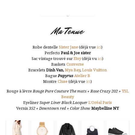
Ma Tenue
Robe dentelle
Sister Jane
(déjà vue
ici
)
Perfecto
Paul & Joe sister
Sac vintage trouvé sur
Etsy
(déjà vu
ici
)
Baskets
Converse
Bracelets
Dinh Van,
Mya Bay
,
Louis Vuitton
Bague
Papyrus
Atelier B
Montre
Cluse
(déjà vue
ici
)
Rouge à lèvre
Rouge Pure Couture The mats « Rose Crazy 202 »
YSL
Beauty
Eyeliner
Super Liner Black Lacquer
L’Oréal Paris
Vernis
352 « Downtown red » Color Show
Maybelline NY