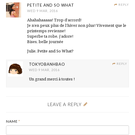
PETITE AND SO WHAT
REPLY
WED 9 MAR, 2016
Ahahahaaaaa! Trop d’accord!
Je n’en peux plus de l’hiver non plus! Vivement que le
printemps revienne!
Superbe ta robe, j’adore!
Bises, belle journée
Julie, Petite and So What?
TOKYOBANHBAO
REPLY
WED 9 MAR, 2016
Un grand merci à toutes !
LEAVE A REPLY
NAME
*