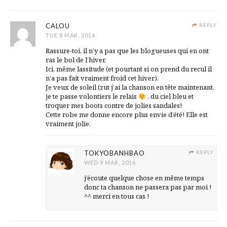
CALOU
REPLY
TUE 8 MAR, 2016
Rassure-toi, il n’y a pas que les blogueuses qui en ont
ras le bol de l’hiver.
Ici, même lassitude (et pourtant si on prend du recul il
n’a pas fait vraiment froid cet hiver).
Je veux de soleil (zut j’ai la chanson en tête maintenant,
je te passe volontiers le relais
, du ciel bleu et
troquer mes boots contre de jolies sandales!
Cette robe me donne encore plus envie d’été! Elle est
vraiment jolie.
TOKYOBANHBAO
REPLY
WED 9 MAR, 2016
j’écoute quelque chose en même temps
donc ta chanson ne passera pas par moi !
^^ merci en tous cas !