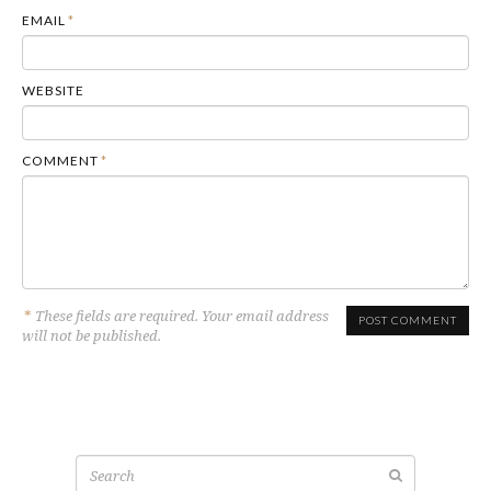
EMAIL
*
WEBSITE
COMMENT
*
*
These fields are required. Your email address
will not be published.
Search
for: