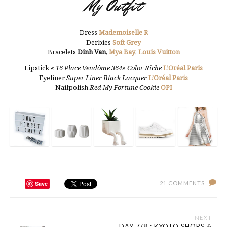
My Outfit
Dress
Mademoiselle R
Derbies
Soft Grey
Bracelets
Dinh Van
,
Mya Bay
,
Louis Vuitton
Lipstick
« 16 Place Vendôme 364» Color Riche
L’Oréal Paris
Eyeliner
Super Liner Black Lacquer
L’Oréal Paris
Nailpolish
Red My Fortune Cookie
OPI
Save
21 COMMENTS
NEXT
DAY 7/8 : KYOTO SHOPS &