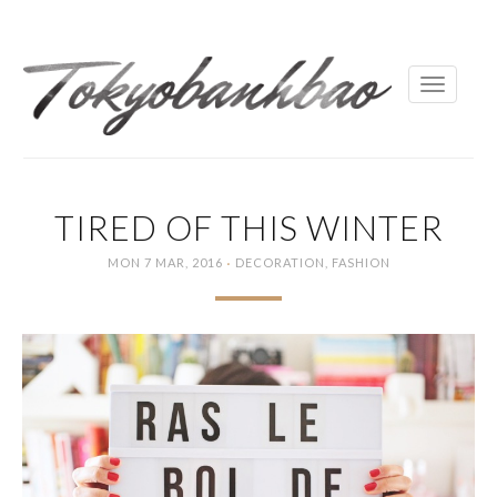
Toggle
navigati
TIRED OF THIS WINTER
·
MON 7 MAR, 2016
DECORATION
,
FASHION