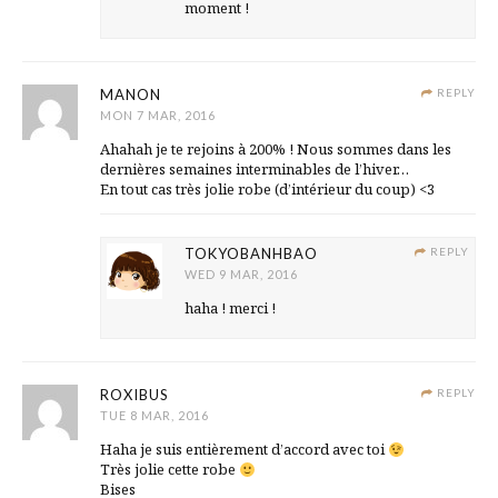
moment !
MANON
REPLY
MON 7 MAR, 2016
Ahahah je te rejoins à 200% ! Nous sommes dans les
dernières semaines interminables de l’hiver…
En tout cas très jolie robe (d’intérieur du coup) <3
TOKYOBANHBAO
REPLY
WED 9 MAR, 2016
haha ! merci !
ROXIBUS
REPLY
TUE 8 MAR, 2016
Haha je suis entièrement d’accord avec toi
Très jolie cette robe
Bises