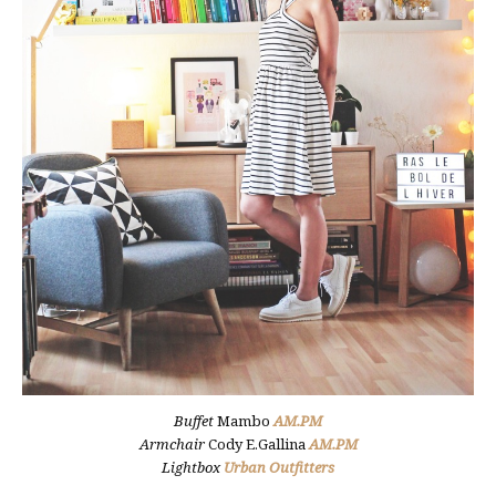
Buffet
Mambo
AM.PM
Armchair
Cody E.Gallina
AM.PM
Lightbox
Urban Outfitters