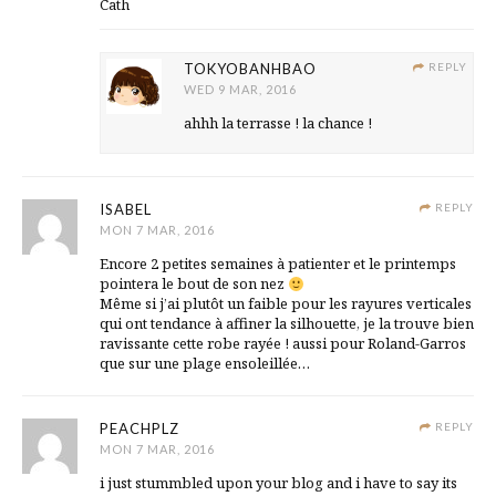
Cath
TOKYOBANHBAO
REPLY
WED 9 MAR, 2016
ahhh la terrasse ! la chance !
ISABEL
REPLY
MON 7 MAR, 2016
Encore 2 petites semaines à patienter et le printemps
pointera le bout de son nez
Même si j’ai plutôt un faible pour les rayures verticales
qui ont tendance à affiner la silhouette, je la trouve bien
ravissante cette robe rayée ! aussi pour Roland-Garros
que sur une plage ensoleillée…
PEACHPLZ
REPLY
MON 7 MAR, 2016
i just stummbled upon your blog and i have to say its