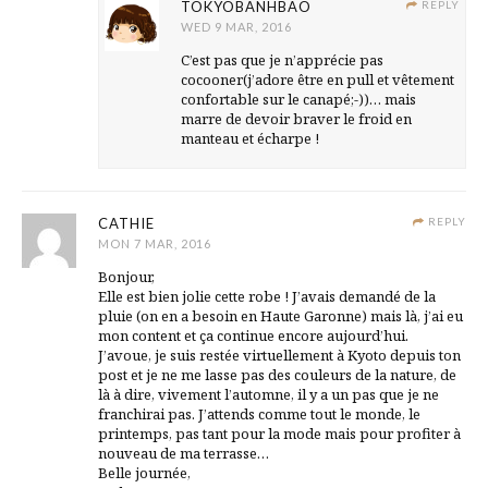
TOKYOBANHBAO
REPLY
WED 9 MAR, 2016
C’est pas que je n’apprécie pas
cocooner(j’adore être en pull et vêtement
confortable sur le canapé;-))… mais
marre de devoir braver le froid en
manteau et écharpe !
CATHIE
REPLY
MON 7 MAR, 2016
Bonjour,
Elle est bien jolie cette robe ! J’avais demandé de la
pluie (on en a besoin en Haute Garonne) mais là, j’ai eu
mon content et ça continue encore aujourd’hui.
J’avoue, je suis restée virtuellement à Kyoto depuis ton
post et je ne me lasse pas des couleurs de la nature, de
là à dire, vivement l’automne, il y a un pas que je ne
franchirai pas. J’attends comme tout le monde, le
printemps, pas tant pour la mode mais pour profiter à
nouveau de ma terrasse…
Belle journée,