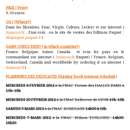
PRIX ( Price)
9, 50 euros
Où ? (Where?)
Dans les librairies, Fnac, Virgin, Cultura, Leclerc et sur internet (
Amazon.fr
, Fnac.com , ou le site de ventes des Editions Paquet :
Shopaquet.paquet.li
)
DANS QUELS PAYS? ( in which countries?)
France, Belgique, Suisse, Canada et tous les pays en le
commandant sur internet (
Amazon.fr
, Paquet) / France, Belgium,
Switzerland, Canada and worldwide by ordering it on internet (
Amazon.fr
)
PLANNING DES DEDICACES (Signing book sessions Schedule)
MERCREDI 8 FEVRIER 2012
à la FNAC Forum des HALLES PARIS à
15h- 18h
MERCREDI 29 FEVRIER
2012
à la FNAC Bellecour de LYON
15h -18h
SAMEDI 3 MARS 2012
à la FNAC BORDEAUX
14h30 à 18h
MERCREDI 7 MARS 2012
à la FNAC Wilson TOULOUSE
14h30-
18h30