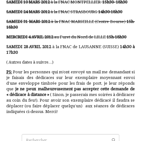
SAMEDI 10 MARS 2012
à la FNAC MONTPELLIER
15h30- 18h30
SAMEDI 24 MARS 2012
à la FNAC STRASBOURG
14h30-18h30
SAMEDI 31 MARS 2012
à la FNAC MARSEILLE (Centre Bourse)
15h-
18h30
MERCREDI 4 AVRIL 2012
au Furet du Nord de LILLE
15h-18h30
SAMEDI 28 AVRIL 2012
à la FNAC de LAUSANNE (SUISSE)
14h30 à
17h30
( Autres dates à suivre…)
PS:
Pour les personnes qui m’ont envoyé un mail me demandant si
je faisais des dédicaces sur leur exemplaire moyennant envoi
d’une enveloppe timbrée pour les frais de port, je leur réponds
que
je ne peux malheureusement pas accepter cette demande de
« dédicace à distance »
( Sinon, je passerais mes soirées à dédicacer
au coin du feu!). Pour avoir son exemplaire dédicacé il faudra se
déplacer (ou faire déplacer quelqu’un) aux séances de dédicaces
indiquées ci-dessus. Merci!
Recherche