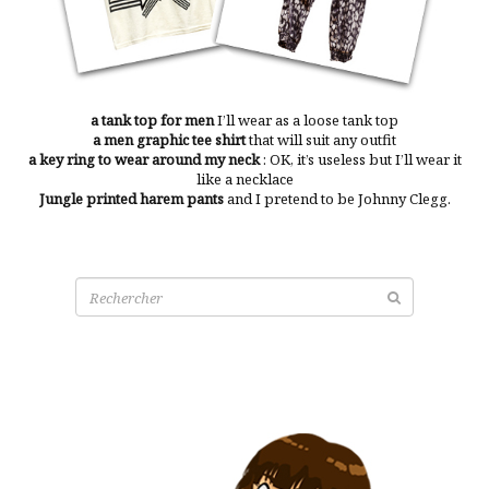
a tank top for men
I’ll wear as a loose tank top
a men graphic tee shirt
that will suit any outfit
a key ring to wear around my neck
: OK, it’s useless but I’ll wear it
like a necklace
Jungle printed harem pants
and I pretend to be Johnny Clegg.
Recherche
pour: