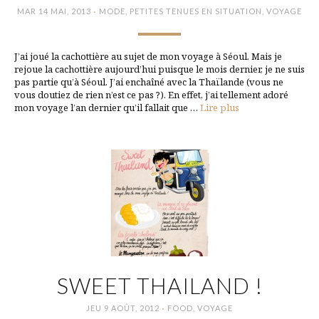
·
MAR 14 MAI, 2013
MODE
,
PETITES TENUES EN SITUATION
,
VOYAGE
J’ai joué la cachottière au sujet de mon voyage à Séoul. Mais je
rejoue la cachottière aujourd’hui puisque le mois dernier, je ne suis
pas partie qu’à Séoul. J’ai enchaîné avec la Thaïlande (vous ne
vous doutiez de rien n’est ce pas ?). En effet, j’ai tellement adoré
mon voyage l’an dernier qu’il fallait que …
Lire plus
SWEET THAILAND !
·
JEU 9 AOÛT, 2012
FOOD
,
VOYAGE