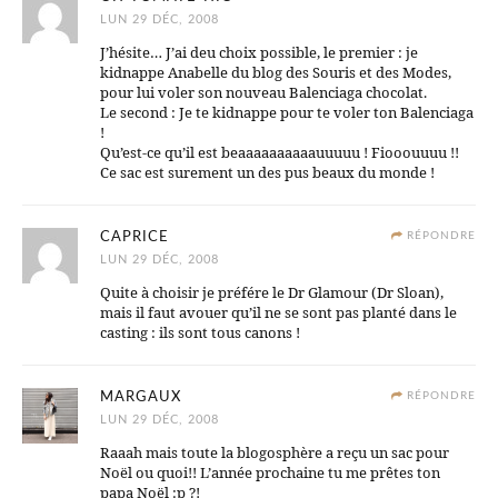
LUN 29 DÉC, 2008
J’hésite… J’ai deu choix possible, le premier : je
kidnappe Anabelle du blog des Souris et des Modes,
pour lui voler son nouveau Balenciaga chocolat.
Le second : Je te kidnappe pour te voler ton Balenciaga
!
Qu’est-ce qu’il est beaaaaaaaaaauuuuu ! Fiooouuuu !!
Ce sac est surement un des pus beaux du monde !
CAPRICE
RÉPONDRE
LUN 29 DÉC, 2008
Quite à choisir je préfére le Dr Glamour (Dr Sloan),
mais il faut avouer qu’il ne se sont pas planté dans le
casting : ils sont tous canons !
MARGAUX
RÉPONDRE
LUN 29 DÉC, 2008
Raaah mais toute la blogosphère a reçu un sac pour
Noël ou quoi!! L’année prochaine tu me prêtes ton
papa Noël :p ?!