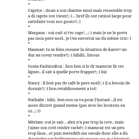
*
Caprice : sloan a son charme aussi mais ressemble trop
a di caprio (en vieux!;-)… bref ils ont ratissé large pour
satisfaire tous nos gouts!!;-)
*
Margaux : oui oui! si t’es sage!…;-) mais je ne le prete
pas mon pere noel.. je t’en enverrai un du même cru!;-)
*
Hanmaë: tu as bien resumé la situation de karev! un
dur au coeur tendre!!;-) hihihi.. bisous
*
Sonia-FashionBox : bon ben si le dr mamour lit ces
lignes.. il sait à quelle porte frapper!;-) biz
*
Nancy : il boit pas de café le pere noel!;-) il a besoin de
dormir!!;-) bon retablissement a toi!
*
Nathalie : hihi.. ben non ca va pour l’instant…il est
assez discret quand meme (pas avec les boutons en
or…;-))
*
Mériam :oui je sais .. alex n’a pas trop la cote.. mais
j’aime son coté tendre caché!;-) mamour est un peu
trop lisse…et puis meredith me saoule donc elle a du
deteindre sur lui!bienveue ici en tous cas et a bientot!