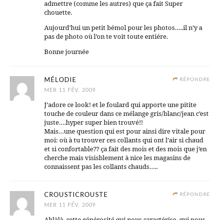
admettre (comme les autres) que ça fait Super
chouette.
Aujourd’hui un petit bémol pour les photos…..il n’y a
pas de photo où l’on te voit toute entiére.
Bonne journée
MÉLODIE
RÉPONDRE
MER 11 FÉV, 2009
J’adore ce look! et le foulard qui apporte une pitite
touche de couleur dans ce mélange gris/blanc/jean c’est
juste….hyper super bien trouvé!!
Mais…une question qui est pour ainsi dire vitale pour
moi: où à tu trouver ces collants qui ont l’air si chaud
et si confortable?? ça fait des mois et des mois que j’en
cherche mais visisblement à nice les magasins de
connaissent pas les collants chauds…..
CROUSTICROUSTE
RÉPONDRE
MER 11 FÉV, 2009
Ahlàlà, cette générosité qui nous caractérise, qui nous