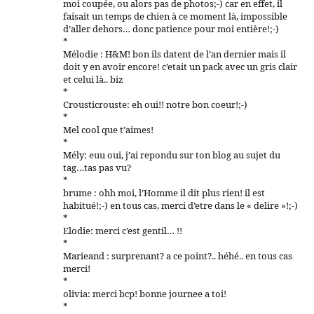
moi coupée, ou alors pas de photos;-) car en effet, il
faisait un temps de chien à ce moment là, impossible
d’aller dehors… donc patience pour moi entière!;-)
*
Mélodie : H&M! bon ils datent de l’an dernier mais il
doit y en avoir encore! c’etait un pack avec un gris clair
et celui là.. biz
*
Crousticrouste: eh oui!! notre bon coeur!;-)
*
Mel cool que t’aimes!
*
Mély: euu oui, j’ai repondu sur ton blog au sujet du
tag…tas pas vu?
*
brume : ohh moi, l’Homme il dit plus rien! il est
habitué!;-) en tous cas, merci d’etre dans le « delire »!;-)
*
Elodie: merci c’est gentil… !!
*
Marieand : surprenant? a ce point?.. héhé.. en tous cas
merci!
*
olivia: merci bcp! bonne journee a toi!
*