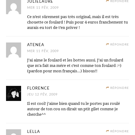
JULIELAURE
RÉPONDRE
MER 11 FÉV, 2009
Ce n’est sûrement pas très original, mais il est très
chouette ce foulard ! Puis pour 4 euros franchement tu
aurais eu tort de t’en priver !
ATENEA
RÉPONDRE
MER 11 FÉV, 2009
J’ai aime le foulard et les bottes aussi. J’ai un foulard
que m’a fait ma mére et c’est comme ton foulard :=)
(pardon pour mon français…) bisous!!
FLORENCE
RÉPONDRE
JEU 12 FÉV, 2009
Il est cool! j’aime bien quand tu le portes pas roulé
autour de ton cou on dirait un ptit gilet comme je
cherche^^
LELLA
RÉPONDRE