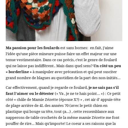
Ma passion pour les foulards
est sans bornes: en fait, j’aime
l’idée qu’une pièce mineure puisse faire un effet majeur sur une
tenue vestimentaire. Dans ce cas précis, c’est le genre de foulard
qui ne laisse pas indifférent.. Mais dans quel sens?
Un côté un peu
« borderline »
à manipuler avec précaution et qui peut susciter
grand nombre de blagues au quotidien de la part des non-initiés…
Car effectivement, quand je regarde ce foulard,
je ne sais pas s’il
faut l’aimer ou le détester
(« Va , je ne te hais point… ») : Ce petit
côté « châle de Mamie Zézette (épouse X?) » , cet air d’ appuie-tête
de plage arrière de 4L des années 70 (avec le petit chien en
plastique qui bouge sa tête, tout ça…) , cette ressemblance aux
napperons de table crochetés de la même mamie Zézette me font
pouffer de rire… Mais qu’importe! Le coeur a ses raisons que la