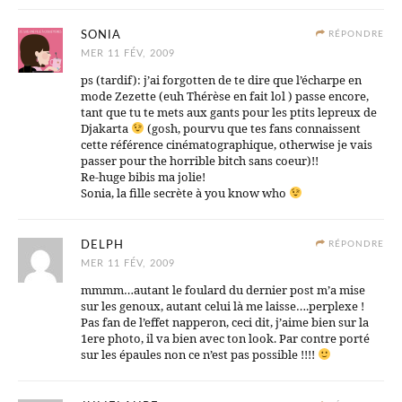
SONIA
RÉPONDRE
MER 11 FÉV, 2009
ps (tardif): j’ai forgotten de te dire que l’écharpe en
mode Zezette (euh Thérèse en fait lol ) passe encore,
tant que tu te mets aux gants pour les ptits lepreux de
Djakarta
(gosh, pourvu que tes fans connaissent
cette référence cinématographique, otherwise je vais
passer pour the horrible bitch sans coeur)!!
Re-huge bibis ma jolie!
Sonia, la fille secrète à you know who
DELPH
RÉPONDRE
MER 11 FÉV, 2009
mmmm…autant le foulard du dernier post m’a mise
sur les genoux, autant celui là me laisse….perplexe !
Pas fan de l’effet napperon, ceci dit, j’aime bien sur la
1ere photo, il va bien avec ton look. Par contre porté
sur les épaules non ce n’est pas possible !!!!