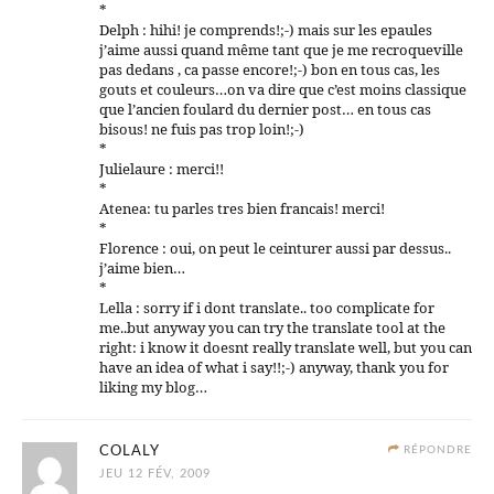
*
Delph : hihi! je comprends!;-) mais sur les epaules
j’aime aussi quand même tant que je me recroqueville
pas dedans , ca passe encore!;-) bon en tous cas, les
gouts et couleurs…on va dire que c’est moins classique
que l’ancien foulard du dernier post… en tous cas
bisous! ne fuis pas trop loin!;-)
*
Julielaure : merci!!
*
Atenea: tu parles tres bien francais! merci!
*
Florence : oui, on peut le ceinturer aussi par dessus..
j’aime bien…
*
Lella : sorry if i dont translate.. too complicate for
me..but anyway you can try the translate tool at the
right: i know it doesnt really translate well, but you can
have an idea of what i say!!;-) anyway, thank you for
liking my blog…
COLALY
RÉPONDRE
JEU 12 FÉV, 2009