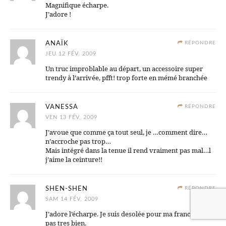
Magnifique écharpe.
J’adore !
ANAÏK
RÉPONDRE
JEU 12 FÉV, 2009
Un truc improblable au départ, un accessoire super
trendy à l’arrivée, pfft! trop forte en mémé branchée
VANESSA
RÉPONDRE
VEN 13 FÉV, 2009
J’avoue que comme ça tout seul, je …comment dire…
n’accroche pas trop…
Mais intégré dans la tenue il rend vraiment pas mal…l
j’aime la ceinture!!
SHEN-SHEN
RÉPONDRE
SAM 14 FÉV, 2009
J’adore l’écharpe. Je suis desolée pour ma francais, n’est
pas tres bien.