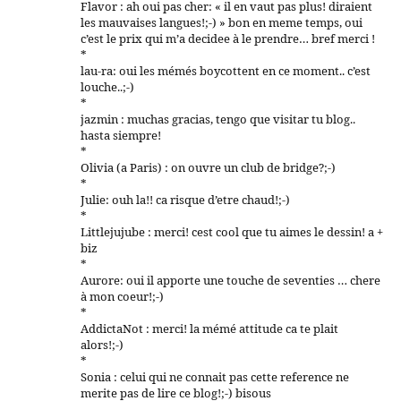
Flavor : ah oui pas cher: « il en vaut pas plus! diraient
les mauvaises langues!;-) » bon en meme temps, oui
c’est le prix qui m’a decidee à le prendre… bref merci !
*
lau-ra: oui les mémés boycottent en ce moment.. c’est
louche..;-)
*
jazmin : muchas gracias, tengo que visitar tu blog..
hasta siempre!
*
Olivia (a Paris) : on ouvre un club de bridge?;-)
*
Julie: ouh la!! ca risque d’etre chaud!;-)
*
Littlejujube : merci! cest cool que tu aimes le dessin! a +
biz
*
Aurore: oui il apporte une touche de seventies … chere
à mon coeur!;-)
*
AddictaNot : merci! la mémé attitude ca te plait
alors!;-)
*
Sonia : celui qui ne connait pas cette reference ne
merite pas de lire ce blog!;-) bisous