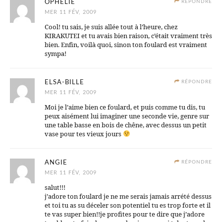
OPHÉLIE
RÉPONDRE
MER 11 FÉV, 2009
Cool! tu sais, je suis allée tout à l’heure, chez
KIRAKUTEI et tu avais bien raison, c’était vraiment très
bien. Enfin, voilà quoi, sinon ton foulard est vraiment
sympa!
ELSA-BILLE
RÉPONDRE
MER 11 FÉV, 2009
Moi je l’aime bien ce foulard, et puis comme tu dis, tu
peux aisément lui imaginer une seconde vie, genre sur
une table basse en bois de chêne, avec dessus un petit
vase pour tes vieux jours
ANGIE
RÉPONDRE
MER 11 FÉV, 2009
salut!!!
j’adore ton foulard je ne me serais jamais arrété dessus
et toi tu as su déceler son potentiel tu es trop forte et il
te vas super bien!!je profites pour te dire que j’adore