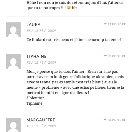
Héhé ! non non je suis de retour aujourd’hui, j’attends
que tu te rattrapes !!!!
biz !
LAURA
RÉPONDRE
JEU 12 FÉV, 2009
Ce foulard est très beau et j’aime beaucoup ta tenue!
TIPHAINE
RÉPONDRE
JEU 12 FÉV, 2009
Moi, je pense que tu dois l’aimer ! Bien sûr à ne pas
porter avec un look genre folklorique ukrainien, mais
avec ta tenue, par exemple c’est très bien! j’ai eu le
même « problème » avec une écharpe bleue, tiens je la
mettrai bientôt en ligne d’ailleurs !
à bientôt!
Tiphaine
MARGAUFFRE
RÉPONDRE
JEU 12 FÉV, 2009