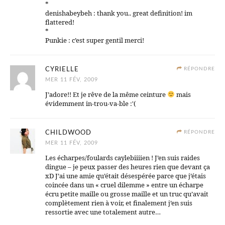
*
denishabeybeh : thank you.. great definition! im
flattered!
*
Punkie : c’est super gentil merci!
CYRIELLE
RÉPONDRE
MER 11 FÉV, 2009
J’adore!! Et je rêve de la même ceinture
mais
évidemment in-trou-va-ble :'(
CHILDWOOD
RÉPONDRE
MER 11 FÉV, 2009
Les écharpes/foulards caylebiiiien ! J’en suis raides
dingue – je peux passer des heures rien que devant ça
xD J’ai une amie qu’était désespérée parce que j’étais
coincée dans un « cruel dilemme » entre un écharpe
écru petite maille ou grosse maille et un truc qu’avait
complètement rien à voir, et finalement j’en suis
ressortie avec une totalement autre…