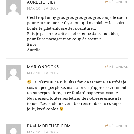
AURELIE_LILY
RÉPONDRE
MAR 10 FÉV, 2009
C’est trop funny gros gros gros gros gros coup de coeur
pour cette tenue !!!! Il y a tout qui me plaît !!! le t shirt
boule, le gilet entouré de la ceinture…
Puis-je parler de cette si jolie tenue dans mon blog
pour faire partager mon coup de coeur ?
Bises
Aurélie
MARIONROCKS
RÉPONDRE
MAR 10 FÉV, 2009
!!! TokyoBB, je suis ultra fan de ta tenue !! Parfois je
suis un peu perplexe, mais alors la j’apprécie vraiment
tes superpositions, et ce foulard napperon Mamie
Nova prend toutes ses lettres de noblesse grâce à ta
tenue ! Les couleurs vont bien ensemble, tu es super
jolie, bref, coolos
PAM-MODEUSE.COM
RÉPONDRE
MAR 10 FÉV, 2009