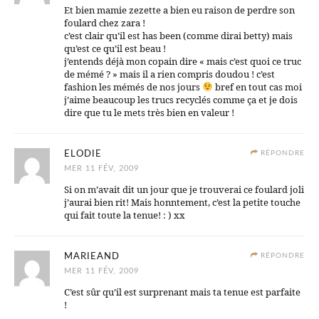
Et bien mamie zezette a bien eu raison de perdre son
foulard chez zara !
c’est clair qu’il est has been (comme dirai betty) mais
qu’est ce qu’il est beau !
j’entends déjà mon copain dire « mais c’est quoi ce truc
de mémé ? » mais il a rien compris doudou ! c’est
fashion les mémés de nos jours
bref en tout cas moi
j’aime beaucoup les trucs recyclés comme ça et je dois
dire que tu le mets très bien en valeur !
ELODIE
RÉPONDRE
MER 11 FÉV, 2009
Si on m’avait dit un jour que je trouverai ce foulard joli
j’aurai bien rit! Mais honntement, c’est la petite touche
qui fait toute la tenue! : ) xx
MARIEAND
RÉPONDRE
MER 11 FÉV, 2009
C’est sûr qu’il est surprenant mais ta tenue est parfaite
!