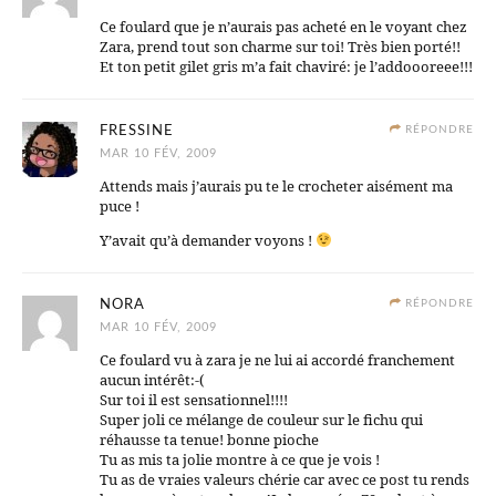
Ce foulard que je n’aurais pas acheté en le voyant chez
Zara, prend tout son charme sur toi! Très bien porté!!
Et ton petit gilet gris m’a fait chaviré: je l’addoooreee!!!
FRESSINE
RÉPONDRE
MAR 10 FÉV, 2009
Attends mais j’aurais pu te le crocheter aisément ma
puce !
Y’avait qu’à demander voyons !
NORA
RÉPONDRE
MAR 10 FÉV, 2009
Ce foulard vu à zara je ne lui ai accordé franchement
aucun intérêt:-(
Sur toi il est sensationnel!!!!
Super joli ce mélange de couleur sur le fichu qui
réhausse ta tenue! bonne pioche
Tu as mis ta jolie montre à ce que je vois !
Tu as de vraies valeurs chérie car avec ce post tu rends