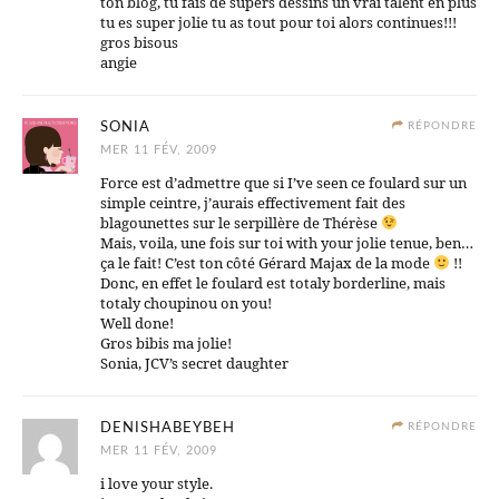
ton blog, tu fais de supers dessins un vrai talent en plus
tu es super jolie tu as tout pour toi alors continues!!!
gros bisous
angie
SONIA
RÉPONDRE
MER 11 FÉV, 2009
Force est d’admettre que si I’ve seen ce foulard sur un
simple ceintre, j’aurais effectivement fait des
blagounettes sur le serpillère de Thérèse
Mais, voila, une fois sur toi with your jolie tenue, ben…
ça le fait! C’est ton côté Gérard Majax de la mode
!!
Donc, en effet le foulard est totaly borderline, mais
totaly choupinou on you!
Well done!
Gros bibis ma jolie!
Sonia, JCV’s secret daughter
DENISHABEYBEH
RÉPONDRE
MER 11 FÉV, 2009
i love your style.