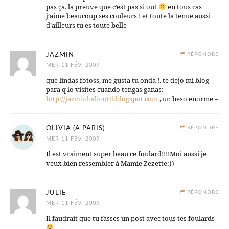
pas ça. la preuve que c’est pas si out
en tous cas
j’aime beaucoup ses couleurs ! et toute la tenue aussi
d’ailleurs tu es toute belle
JAZMIN
RÉPONDRE
MER 11 FÉV, 2009
que lindas fotoss, me gusta tu onda !. te dejo mi blog
para q lo visites cuando tengas ganas:
http://jazminbalinotti.blogspot.com
, un beso enorme –
OLIVIA (A PARIS)
RÉPONDRE
MER 11 FÉV, 2009
Il est vraiment super beau ce foulard!!!!Moi aussi je
veux bien ressembler à Mamie Zezette:))
JULIE
RÉPONDRE
MER 11 FÉV, 2009
Il faudrait que tu fasses un post avec tous tes foulards