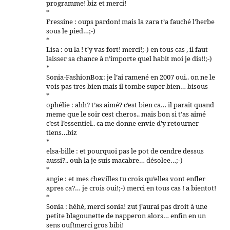
programme! biz et merci!
*
Fressine : oups pardon! mais la zara t’a fauché l’herbe
sous le pied…;-)
*
Lisa : ou la ! t’y vas fort! merci!;-) en tous cas , il faut
laisser sa chance à n’importe quel habit moi je dis!!;-)
*
Sonia-FashionBox: je l’ai ramené en 2007 oui.. on ne le
vois pas tres bien mais il tombe super bien… bisous
*
ophélie : ahh? t’as aimé? c’est bien ca… il parait quand
meme que le soir cest cheros.. mais bon si t’as aimé
c’est l’essentiel.. ca me donne envie d’y retourner
tiens…biz
*
elsa-bille : et pourquoi pas le pot de cendre dessus
aussi?.. ouh la je suis macabre… désolee…;-)
*
angie : et mes chevilles tu crois qu’elles vont enfler
apres ca?… je crois oui!;-) merci en tous cas ! a bientot!
*
Sonia : héhé, merci sonia! zut j’aurai pas droit à une
petite blagounette de napperon alors… enfin en un
sens ouf!merci gros bibi!