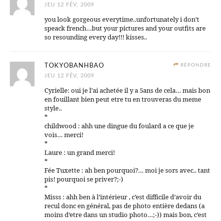
JEU 12 FÉV, 2009
you look gorgeous everytime..unfortunately i don’t
speack french…but your pictures and your outfits are
so resounding every day!!! kisses..
TOKYOBANHBAO
RÉPONDRE
JEU 12 FÉV, 2009
Cyrielle: oui je l’ai achetée il y a 5ans de cela… mais bon
en fouillant bien peut etre tu en trouveras du meme
style..
*
childwood : ahh une dingue du foulard a ce que je
vois… merci!
*
Laure : un grand merci!
*
Fée Tuxette : ah ben pourquoi?… moi je sors avec.. tant
pis! pourquoi se priver?;-)
*
Misss : ahh ben à l’intérieur , c’est difficile d’avoir du
recul donc en général, pas de photo entière dedans (a
moins d’etre dans un studio photo…;-)) mais bon, c’est