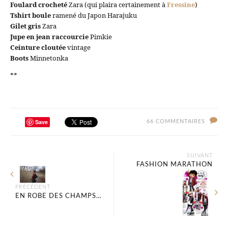
Foulard crocheté
Zara (qui plaira certainement à
Fressine
)
Tshirt boule
ramené du Japon Harajuku
Gilet gris
Zara
Jupe en jean raccourcie
Pimkie
Ceinture cloutée
vintage
Boots
Minnetonka
**
Save
66 COMMENTAIRES
SUIVANT
FASHION MARATHON
PRÉCÉDENT
EN ROBE DES CHAMPS…