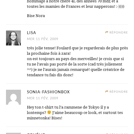
hommage à notre chere 4L des années 70 mdr, et à
toutes les mamies de Frances et leur napperons! :-))))
Bise Nora
LISA
RÉPONDRE
MER 11 FÉV, 2009
très jolie tenue! Foulard que je regarderais de plus près
la prochaine fois à zara!
on est toujours au pays des merveilles! je crois que si
tu ne l’avais pas porté de la sorte (cad très joliement
^^) je ne l’aurais jamais remarqué! quelle créatrice de
tendance tu fais dis donc!
SONIA-FASHIONBOX
RÉPONDRE
MER 11 FÉV, 2009
Hey ton t-shirt tu l’a rammene de Tokyo il y a
lontemps?
J’aime beaucoup ce look, et surtout tes
minnetonka! Bises!