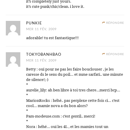
it’s completely just yours.
it’s cute punk/chic/clean. i love it.
PUNKIE
RÉPONDRE
MER 11 FÉV, 2009
adorable! tu est fantastique!!!
TOKYOBANHBAO
RÉPONDRE
MER 11 FÉV, 2009
Betty : oui pour ne pas les faire bouclouser , je les
caresse ds le sens du poil… et mme sarfati.. une minute
de silence!;-)
*
aurelie_lily: ah ben libre à toi tres chere…merci bcp…
*
MarionRocks : héhé.. pas perplexe cette fois ci… c’est
cool… mamie nova a du bon alors?
*
Pam-modeuse.com : c’est gentil.. merci!
*
Nora : héhé… oui les 4L , et les mamies tout un