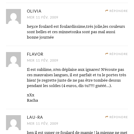
OLIVIA
RÉPONDRE
MER 11 FÉV, 2009
hey,ce foulard est foulardissime,trés jolie,les couleurs
sont belles et ces minnetonka sont pas mal aussi
bonne journée
FLAVOR
RÉPONDRE
MER 11 FÉV, 2009
Il est sublime, n’en déplaise aux ignares! N’écoute pas
ces mauvaises langues, il est parfait et tu le portes très
bien! Je regrette juste de ne pas être tombée dessus
pendant les soldes (4 euros, dis tu??!! gnééé…).
xXx
Racha
LAU-RA
RÉPONDRE
MER 11 FÉV, 2009
ben il est super ce foulard de mamie ! la mienne ne met