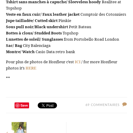
Tshirt sans manches à capuche/ Sleeveless hoody
Realitee at
Topshop
Veste en faux cuir/ Faux leather jacket
Comptoir des Cotonniers
Jupe tailladée/ Cutted skirt
Pimkie
Sous pull noir/Black undershirt
Petit Bateau
Bottes à clous/ Studded Boots
Topshop
Lunettes de soleil/ Sunglasses
from Portobello Road London
Sac/ Bag
City Balenciaga
Montre/ Watch
Casio Data retro bank
Pour plus de photos de Honfleur c’est
ICI
/ for more Honfleur
photos it’s
HERE
**
Save
69 COMMENTAIRES