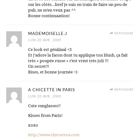
sur les côtés…bref je suis en train de faire un peu de
pub, ne m’en veux pas ^^
Bonne continuaation!
MADEMOISELLE.J
RÉPONDRE
LUN 20 AVR, 2009
Ce look est géniiiaal <3
Et j’adore la facon dont tu applique ton blush, ça fait
très « poupée russe » c’est vrmt très joli !!!
Un secret?!
Bises, et bonne journée =)
A CHICETTE IN PARIS
RÉPONDRE
LUN 20 AVR, 2009
Cute sunglasses!!
Kisses from Paris!
xoxo
http://www.chicsetera.com