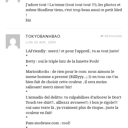
J’adore tout ! La tenue (tout tout tout !!!), les photos et
même Honfleur tiens, c’est trop beau aussi ce petit bled
!
biz
TOKYOBANHBAO
RÉPONDRE
LUN 20 AVR, 2009
LAFriendly : merci ! et pour l’appreil , tu as tout juste!
*
Betty : oui le triple lutz de la lunette Posh!
*
MarionRocks : de rien pour le com: nous aimons le
meme homme a present (Billlyyy…;-)) en tous cas t’as
bien fait de choisir cette couleur , il sera moins
salissant! merci sinon! biz!
*
L’armadio del delitto: tu culpabilises d’arborer le Don’t
Touch tee shirt?.. alllezzz avoueee!!;-) bon je rigole!!!
oui sans texte là , ya vraiment plus de risque.. juste la
couleur en fait!
*
Pam-modeuse.com : cool!