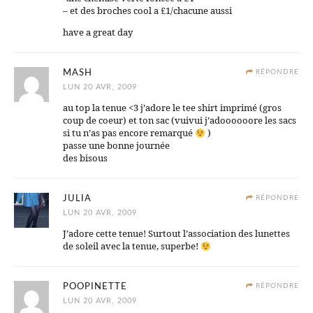
– et des broches cool a £1/chacune aussi
have a great day
MASH
RÉPONDRE
LUN 20 AVR, 2009
au top la tenue <3 j’adore le tee shirt imprimé (gros
coup de coeur) et ton sac (vuivui j’adoooooore les sacs
si tu n’as pas encore remarqué
)
passe une bonne journée
des bisous
JULIA
RÉPONDRE
LUN 20 AVR, 2009
J’adore cette tenue! Surtout l’association des lunettes
de soleil avec la tenue, superbe!
POOPINETTE
RÉPONDRE
LUN 20 AVR, 2009