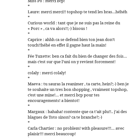
Miss Pô : merci bcp!
*
Laure: merci merci!! topshop te tend les bras…héhéh
*
Curious world : tant que je ne suis pas la reine du
« Porc » , ca va alors!!;-) bisous !
*
Caprice : ahhh ca se defend bien ton jean don’t
touch!!héhé en effet il gagne haut la main!
*
Fée Tuxette: ben ca fait du bien de changer des fois…
mais c’est sur que l’uni on y revient forcement!
*
colaly : merci colaly!
*
Maeva : tu sauras la reanimer , ta carte, hein?;-) ben je
te souhaite un tres bon shopping , vraiment topshop,
c’est une mine!… et merci bcp pour tes
encouragements! a bientot!
*
Margaux : hahaha! contente que ca t’ait plu!!.. j’ai des
blagues de Toto sinon? ca te branche?;-)
*
Carla Chartier : no problem! with pleasure!!!… avec
plaisir!!! merci beaucoup!