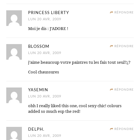
PRINCESS LIBERTY
RÉPONDRE
LUN 20 AVR, 2009
Moi je dis : J’ADORE !
BLOSSOM
RÉPONDRE
LUN 20 AVR, 2009
j’aime beaucoup votre paintres tu les fais tout seul?¿?
Cool chaussures
YASEMIN
RÉPONDRE
LUN 20 AVR, 2009
ohh I really liked this one, cool sexy chic! colours
added so much esp the red!
DELPH.
RÉPONDRE
LUN 20 AVR, 2009