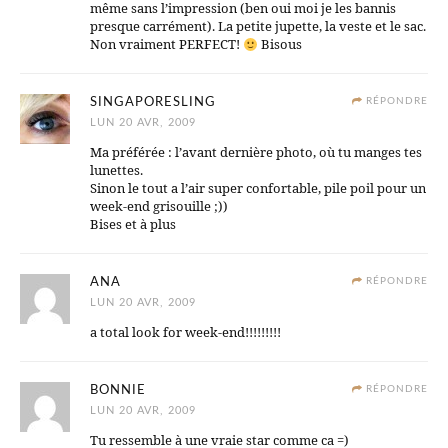
même sans l’impression (ben oui moi je les bannis
presque carrément). La petite jupette, la veste et le sac.
Non vraiment PERFECT!
Bisous
SINGAPORESLING
RÉPONDRE
LUN 20 AVR, 2009
Ma préférée : l’avant dernière photo, où tu manges tes
lunettes.
Sinon le tout a l’air super confortable, pile poil pour un
week-end grisouille ;))
Bises et à plus
ANA
RÉPONDRE
LUN 20 AVR, 2009
a total look for week-end!!!!!!!!!
BONNIE
RÉPONDRE
LUN 20 AVR, 2009
Tu ressemble à une vraie star comme ca =)