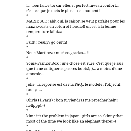
*
L. : ben lance toi car elles st perfect niveau confort…
c’est ce que je mets le plus en ce moment!
*
MARIE SUE : ahh oui, la saison se veut parfaite pour les
maxi sweats en coton et hoodie!! on est à la bonne
temperature là!bizz
*
Faith : really? go onnn!
*
Nena Martinez : muchas gracias… !!!
*
Sonia-FashionBox : une chose est sure, c’est que je sais
que tu ne critiqueras pas ces boots!;-)… à moins d’une
amnesie…
*
Julie : la reponse est ds ma FAQ.. le modele , l’objectif
tout ça…
*
Olivia (à Paris) : bon tu viendras me repecher hein?
hellppp!;-)
*
kim : it’s the problem in japan.. girls are so skinny that
most of the time we look like an elephant there!;-)
*