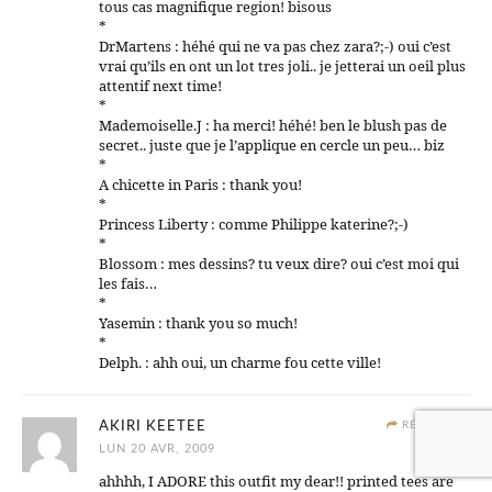
tous cas magnifique region! bisous
*
DrMartens : héhé qui ne va pas chez zara?;-) oui c’est
vrai qu’ils en ont un lot tres joli.. je jetterai un oeil plus
attentif next time!
*
Mademoiselle.J : ha merci! héhé! ben le blush pas de
secret.. juste que je l’applique en cercle un peu… biz
*
A chicette in Paris : thank you!
*
Princess Liberty : comme Philippe katerine?;-)
*
Blossom : mes dessins? tu veux dire? oui c’est moi qui
les fais…
*
Yasemin : thank you so much!
*
Delph. : ahh oui, un charme fou cette ville!
AKIRI KEETEE
RÉPONDRE
LUN 20 AVR, 2009
ahhhh, I ADORE this outfit my dear!! printed tees are