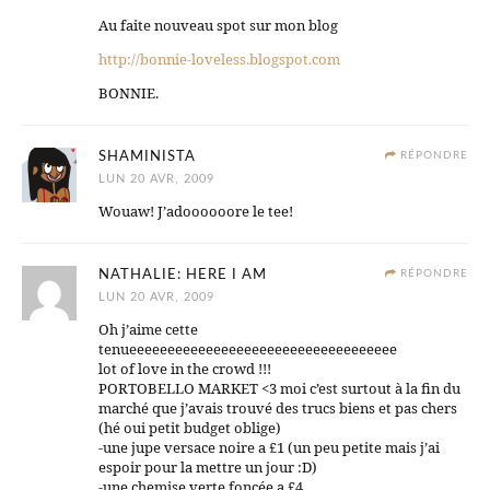
Au faite nouveau spot sur mon blog
http://bonnie-loveless.blogspot.com
BONNIE.
SHAMINISTA
RÉPONDRE
LUN 20 AVR, 2009
Wouaw! J’adoooooore le tee!
NATHALIE: HERE I AM
RÉPONDRE
LUN 20 AVR, 2009
Oh j’aime cette
tenueeeeeeeeeeeeeeeeeeeeeeeeeeeeeeeeeee
lot of love in the crowd !!!
PORTOBELLO MARKET <3 moi c’est surtout à la fin du
marché que j’avais trouvé des trucs biens et pas chers
(hé oui petit budget oblige)
-une jupe versace noire a £1 (un peu petite mais j’ai
espoir pour la mettre un jour :D)
-une chemise verte foncée a £4