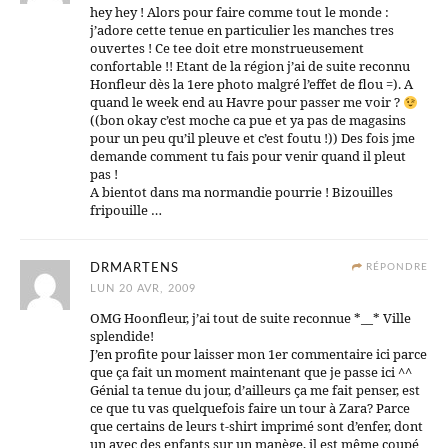
hey hey ! Alors pour faire comme tout le monde :
j’adore cette tenue en particulier les manches tres
ouvertes ! Ce tee doit etre monstrueusement
confortable !! Etant de la région j’ai de suite reconnu
Honfleur dès la 1ere photo malgré l’effet de flou =). A
quand le week end au Havre pour passer me voir ?
((bon okay c’est moche ca pue et ya pas de magasins
pour un peu qu’il pleuve et c’est foutu !)) Des fois jme
demande comment tu fais pour venir quand il pleut
pas !
A bientot dans ma normandie pourrie ! Bizouilles
fripouille …
DRMARTENS
RÉPONDRE
LUN 20 AVR, 2009
OMG Hoonfleur, j’ai tout de suite reconnue *__* Ville
splendide!
J’en profite pour laisser mon 1er commentaire ici parce
que ça fait un moment maintenant que je passe ici ^^
Génial ta tenue du jour, d’ailleurs ça me fait penser, est
ce que tu vas quelquefois faire un tour à Zara? Parce
que certains de leurs t-shirt imprimé sont d’enfer, dont
un avec des enfants sur un manège, il est même coupé