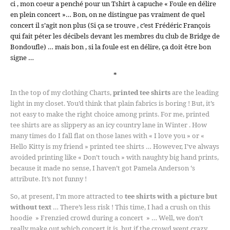
ci , mon coeur a penché pour un Tshirt à capuche « Foule en délire
en plein concert »… Bon, on ne distingue pas vraiment de quel
concert il s’agit non plus (Si ça se trouve , c’est Frédéric François
qui fait péter les décibels devant les membres du club de Bridge de
Bondoufle) … mais bon , si la foule est en délire, ça doit être bon
signe …
*
In the top of my clothing Charts,
printed tee shirts
are the leading
light in my closet. You’d think that plain fabrics is boring ! But, it’s
not easy to make the right choice among prints. For me, printed
tee shirts are as slippery as an icy country lane in Winter . How
many times do I fall flat on those lanes with « I love you » or «
Hello Kitty is my friend » printed tee shirts … However, I’ve always
avoided printing like « Don’t touch » with naughty big hand prints,
because it made no sense, I haven’t got Pamela Anderson ‘s
attribute. It’s not funny !
So, at present, I’m more attracted to
tee shirts with a picture but
without text
… There’s less risk ! This time, I had a crush on this
hoodie » Frenzied crowd during a concert » … Well, we don’t
really make out which concert it is, but if the crowd went crazy ,