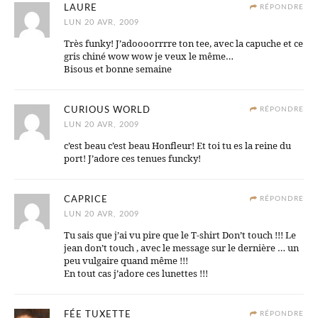
LAURE
RÉPONDRE
LUN 20 AVR, 2009
Très funky! J’adoooorrrre ton tee, avec la capuche et ce
gris chiné wow wow je veux le même…
Bisous et bonne semaine
CURIOUS WORLD
RÉPONDRE
LUN 20 AVR, 2009
c’est beau c’est beau Honfleur! Et toi tu es la reine du
port! J’adore ces tenues funcky!
CAPRICE
RÉPONDRE
LUN 20 AVR, 2009
Tu sais que j’ai vu pire que le T-shirt Don’t touch !!! Le
jean don’t touch , avec le message sur le dernière … un
peu vulgaire quand même !!!
En tout cas j’adore ces lunettes !!!
FÉE TUXETTE
RÉPONDRE