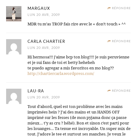
MARGAUX
RÉPONDRE
LUN 20 AVR, 2009
MDR tu m’as TROP fais rire avec le « don’t touch » ^^
CARLA CHARTIER
RÉPONDRE
LUN 20 AVR, 2009
Hi hermosa!!! j’aime bcp ton blog!!!! je suis peruvienne
et je sui fans de toi et betty heheheh
te puedo agregar a mis favoritos en mo blog??
http://chartiercarla.wordpress.com/
LAU-RA
RÉPONDRE
LUN 20 AVR, 2009
Tout d’abord, quel est ton problème avec les mains
imprimées hein ? J’ai des mains et un HANDS OFF
imprimé sur les fesses (de mon pyjama donc ça passe
mieux… t’y as cru ? héhé). Bon et sinon c’est parti pour
les louanges… Ta tenue est incroyable. Un super mix de
tout. J’adore le tee et surtout ses manches. Je veux le