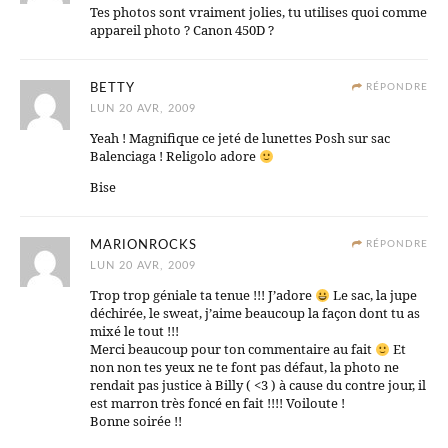
Tes photos sont vraiment jolies, tu utilises quoi comme
appareil photo ? Canon 450D ?
BETTY
RÉPONDRE
LUN 20 AVR, 2009
Yeah ! Magnifique ce jeté de lunettes Posh sur sac
Balenciaga ! Religolo adore
Bise
MARIONROCKS
RÉPONDRE
LUN 20 AVR, 2009
Trop trop géniale ta tenue !!! J’adore
Le sac, la jupe
déchirée, le sweat, j’aime beaucoup la façon dont tu as
mixé le tout !!!
Merci beaucoup pour ton commentaire au fait
Et
non non tes yeux ne te font pas défaut, la photo ne
rendait pas justice à Billy ( <3 ) à cause du contre jour, il
est marron très foncé en fait !!!! Voiloute !
Bonne soirée !!