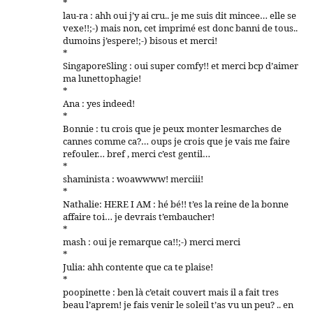
*
lau-ra : ahh oui j’y ai cru.. je me suis dit mincee… elle se
vexe!!;-) mais non, cet imprimé est donc banni de tous..
dumoins j’espere!;-) bisous et merci!
*
SingaporeSling : oui super comfy!! et merci bcp d’aimer
ma lunettophagie!
*
Ana : yes indeed!
*
Bonnie : tu crois que je peux monter lesmarches de
cannes comme ca?… oups je crois que je vais me faire
refouler… bref , merci c’est gentil…
*
shaminista : woawwww! merciii!
*
Nathalie: HERE I AM : hé bé!! t’es la reine de la bonne
affaire toi… je devrais t’embaucher!
*
mash : oui je remarque ca!!;-) merci merci
*
Julia: ahh contente que ca te plaise!
*
poopinette : ben là c’etait couvert mais il a fait tres
beau l’aprem! je fais venir le soleil t’as vu un peu? .. en