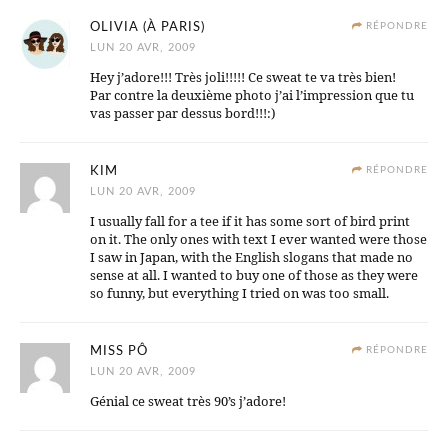
OLIVIA (À PARIS)
RÉPONDRE
LUN 20 AVR, 2009
Hey j’adore!!! Très joli!!!!! Ce sweat te va très bien!
Par contre la deuxième photo j’ai l’impression que tu
vas passer par dessus bord!!!:)
KIM
RÉPONDRE
LUN 20 AVR, 2009
I usually fall for a tee if it has some sort of bird print
on it. The only ones with text I ever wanted were those
I saw in Japan, with the English slogans that made no
sense at all. I wanted to buy one of those as they were
so funny, but everything I tried on was too small.
MISS PÔ
RÉPONDRE
LUN 20 AVR, 2009
Génial ce sweat très 90’s j’adore!