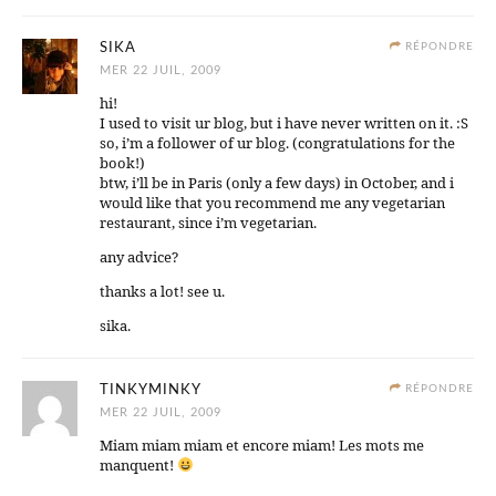
SIKA
RÉPONDRE
MER 22 JUIL, 2009
hi!
I used to visit ur blog, but i have never written on it. :S
so, i’m a follower of ur blog. (congratulations for the
book!)
btw, i’ll be in Paris (only a few days) in October, and i
would like that you recommend me any vegetarian
restaurant, since i’m vegetarian.
any advice?
thanks a lot! see u.
sika.
TINKYMINKY
RÉPONDRE
MER 22 JUIL, 2009
Miam miam miam et encore miam! Les mots me
manquent!