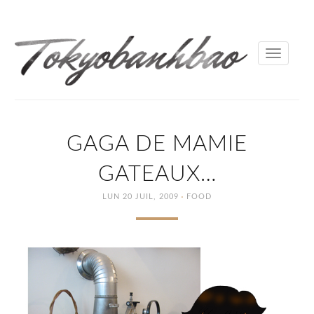
Toggle
navigati
GAGA DE MAMIE
GATEAUX…
·
LUN 20 JUIL, 2009
FOOD