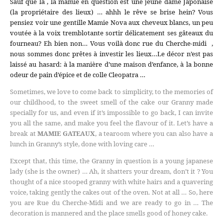
Sauf que là , la mamie en question est une jeune dame Japonaise
(la propriétaire des lieux) … ahhh le rêve se brise hein? Vous
pensiez voir une gentille Mamie Nova aux cheveux blancs, un peu
voutée à la voix tremblotante sortir délicatement ses gâteaux du
fourneau? Eh bien non… Vous voilà donc rue du Cherche-midi ,
nous sommes donc prêtes à investir les lieux…Le décor n’est pas
laissé au hasard: à la manière d’une maison d’enfance, à la bonne
odeur de pain d’épice et de colle Cleopatra …
Sometimes, we love to come back to simplicity, to the memories of
our childhood, to the sweet smell of the cake our Granny made
specially for us, and even if it’s impossible to go back, I can invite
you all the same, and make you feel the flavour of it. Let’s have a
break at
MAMIE GATEAUX
, a tearoom where you can also have a
lunch in Granny’s style, done with loving care …
Except that, this time, the Granny in question is a young japanese
lady (she is the owner) … Ah, it shatters your dream, don’t it ? You
thought of a nice stooped granny with white hairs and a quavering
voice, taking gently the cakes out of the oven. Not at all … So, here
you are Rue du Cherche-Midi and we are ready to go in … The
decoration is mannered and the place smells good of honey cake.