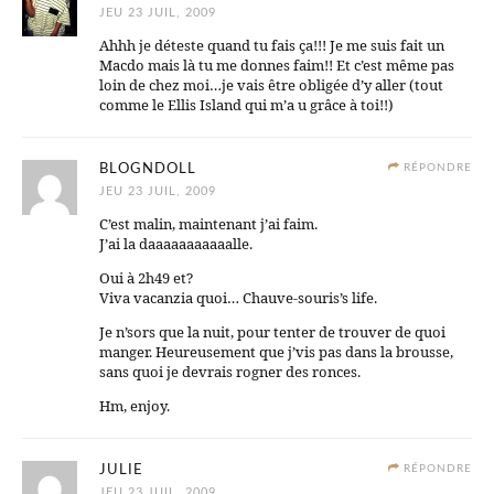
JEU 23 JUIL, 2009
Ahhh je déteste quand tu fais ça!!! Je me suis fait un
Macdo mais là tu me donnes faim!! Et c’est même pas
loin de chez moi…je vais être obligée d’y aller (tout
comme le Ellis Island qui m’a u grâce à toi!!)
BLOGNDOLL
RÉPONDRE
JEU 23 JUIL, 2009
C’est malin, maintenant j’ai faim.
J’ai la daaaaaaaaaaalle.
Oui à 2h49 et?
Viva vacanzia quoi… Chauve-souris’s life.
Je n’sors que la nuit, pour tenter de trouver de quoi
manger. Heureusement que j’vis pas dans la brousse,
sans quoi je devrais rogner des ronces.
Hm, enjoy.
JULIE
RÉPONDRE
JEU 23 JUIL, 2009