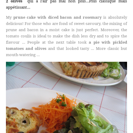
2 olives
qui a l’air pas mal non plus…Plus classique mais
appétissant…
My
prune cake with diced bacon and rosemary
is absolutely
delicious! For those who are fond of sweet-savoury, the mixing of
prune and bacon in a moist cake is just perfect. Moreover, the
tomato coulis is ideal to make the dish less dry and to spice the
flavour … People at the next table took
a pie with pickled
tomatoes and olives
and that looked tasty … More classic but
mouth-watering …