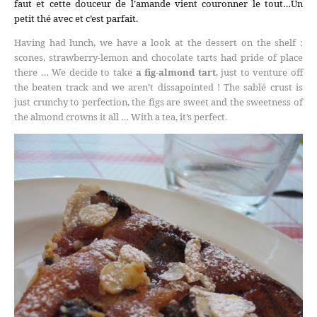
faut et cette douceur de l’amande vient couronner le tout…Un
petit thé avec et c’est parfait.
Having had lunch, we have a look at the dessert on the shelf :
scones, strawberry-lemon and chocolate tarts had pride of place
there … We decide to take
a fig-almond tart
, just to venture off
the beaten track and we aren’t dissapointed ! The sablé crust is
just crunchy to perfection, the figs are sweet and the sweetness of
the almond crowns it all … With a tea, it’s perfect.