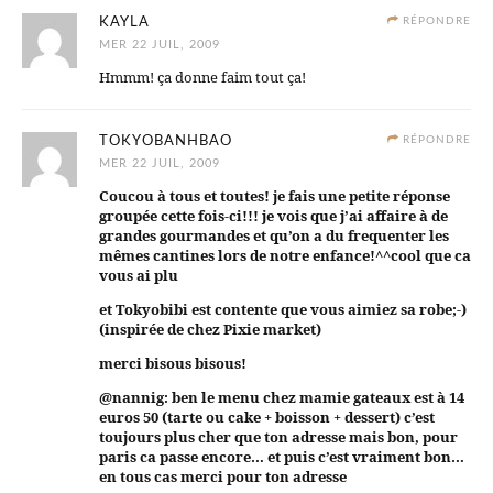
KAYLA
RÉPONDRE
MER 22 JUIL, 2009
Hmmm! ça donne faim tout ça!
TOKYOBANHBAO
RÉPONDRE
MER 22 JUIL, 2009
Coucou à tous et toutes! je fais une petite réponse
groupée cette fois-ci!!! je vois que j’ai affaire à de
grandes gourmandes et qu’on a du frequenter les
mêmes cantines lors de notre enfance!^^cool que ca
vous ai plu
et Tokyobibi est contente que vous aimiez sa robe;-)
(inspirée de chez Pixie market)
merci bisous bisous!
@nannig: ben le menu chez mamie gateaux est à 14
euros 50 (tarte ou cake + boisson + dessert) c’est
toujours plus cher que ton adresse mais bon, pour
paris ca passe encore… et puis c’est vraiment bon…
en tous cas merci pour ton adresse