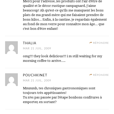
Merci pour l’adresse, les produits ont l’air d’être de
qualité et le décor rustique campagnard, j’aime
beaucoup! Ah qu’est-ce qu’ils me manquent les bons
plats de ma grand-mère qui me faisaient prendre de
bons kilos… Enfin, à la cantine, je regardais également
au fond de mon verre pour connaître mon âge… que
c’est bon d’être enfant!
THALIA
RÉPONDRE
MAR 21 JUIL, 2009
omg!!! they look delicious!!! i m still waiting for my
morning coffee to arrive…..
POUCHKINET
RÉPONDRE
MAR 21 JUIL, 2009
Mmmmh, tes chroniques gastronomiques sont
toujours très appétissantes!
Tu n’es pas passée par l’étape bonbons confitures à
emporter, en sortant?