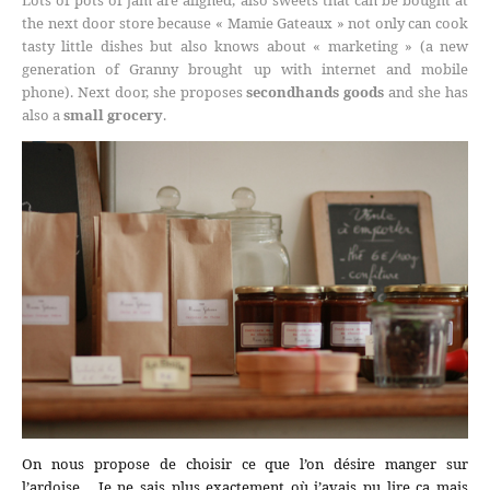
Lots of pots of jam are aligned, also sweets that can be bought at
the next door store because « Mamie Gateaux » not only can cook
tasty little dishes but also knows about « marketing » (a new
generation of Granny brought up with internet and mobile
phone). Next door, she proposes
secondhands goods
and she has
also a
small grocery
.
On nous propose de choisir ce que l’on désire manger sur
l’ardoise… Je ne sais plus exactement où j’avais pu lire ça mais