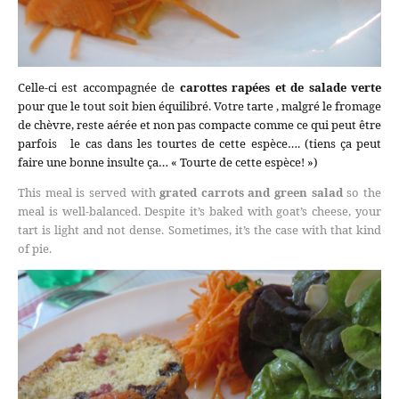
Celle-ci est accompagnée de
carottes rapées et de salade verte
pour que le tout soit bien équilibré. Votre tarte , malgré le fromage
de chèvre, reste aérée et non pas compacte comme ce qui peut être
parfois le cas dans les tourtes de cette espèce…. (tiens ça peut
faire une bonne insulte ça… « Tourte de cette espèce! »)
This meal is served with
grated carrots and green salad
so the
meal is well-balanced. Despite it’s baked with goat’s cheese, your
tart is light and not dense. Sometimes, it’s the case with that kind
of pie.