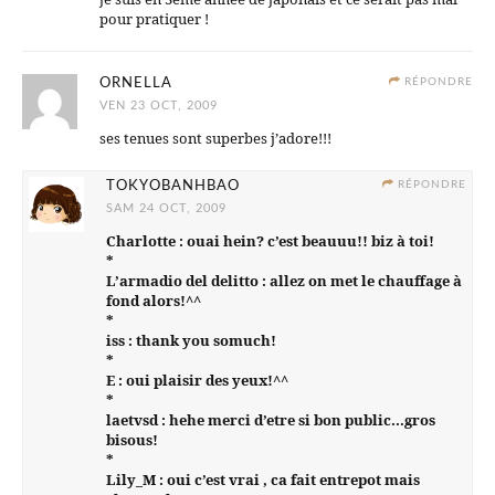
pour pratiquer !
ORNELLA
RÉPONDRE
VEN 23 OCT, 2009
ses tenues sont superbes j’adore!!!
TOKYOBANHBAO
RÉPONDRE
SAM 24 OCT, 2009
Charlotte : ouai hein? c’est beauuu!! biz à toi!
*
L’armadio del delitto : allez on met le chauffage à
fond alors!^^
*
iss : thank you somuch!
*
E : oui plaisir des yeux!^^
*
laetvsd : hehe merci d’etre si bon public…gros
bisous!
*
Lily_M : oui c’est vrai , ca fait entrepot mais