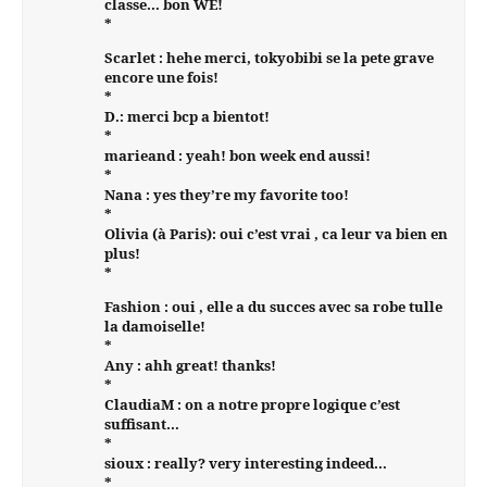
classe… bon WE!
*
Scarlet : hehe merci, tokyobibi se la pete grave
encore une fois!
*
D.: merci bcp a bientot!
*
marieand : yeah! bon week end aussi!
*
Nana : yes they’re my favorite too!
*
Olivia (à Paris): oui c’est vrai , ca leur va bien en
plus!
*
Fashion : oui , elle a du succes avec sa robe tulle
la damoiselle!
*
Any : ahh great! thanks!
*
ClaudiaM : on a notre propre logique c’est
suffisant…
*
sioux : really? very interesting indeed…
*