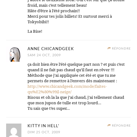
froid, mais c’est tellement beau!
Hâte d’être à l’été prochain!!
Merci pour tes jolis billets! Et surtout merci à
Tokyobibi!!
La Bise!
ANNE CHICANDGEEK
RÉPONDRE
SAM 24 OCT, 2009
ça doit bien être l’été quelque part non ? et puis c’est
quand il ne fait pas chaud qu’il faut en rêver !!!
Méthode que j’ai appliquée cet été et que tu me
permets de remettre à l’envers dès maintenant :
http://www.chicandgeek.com/mode/faites-
qu%E2%80%99il-neige/
Bisous et oh la la que j’ai chaud, j’ai tellement chaud
que mon jupon de tulle est trop lourd…
Tu sais que t’es super…
KITTY IN HELL'
RÉPONDRE
DIM 25 OCT, 2009