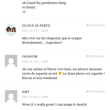
oh:))and the gentlemen thing
so funny
:))
OLIVIA (À PARIS)
RÉPONDRE
VEN 23 OCT, 2009
Moi c’est sur les chapeaux que je craque
littéralement…. Superbes!!
FASHION
RÉPONDRE
VEN 23 OCT, 2009
Ah oui, même si l’hiver c’est bien, ces photos donnent
envie de repartir en été
La 2ème photo est superbe !
Bisous et bon weekend
ANY
RÉPONDRE
VEN 23 OCT, 2009
Wow, it´s really great! I can image it clearly!