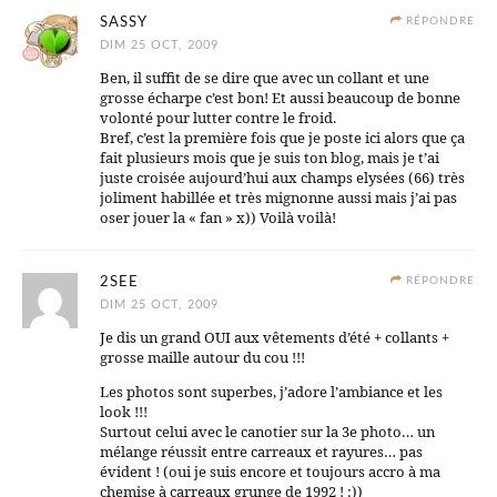
SASSY
RÉPONDRE
DIM 25 OCT, 2009
Ben, il suffit de se dire que avec un collant et une
grosse écharpe c’est bon! Et aussi beaucoup de bonne
volonté pour lutter contre le froid.
Bref, c’est la première fois que je poste ici alors que ça
fait plusieurs mois que je suis ton blog, mais je t’ai
juste croisée aujourd’hui aux champs elysées (66) très
joliment habillée et très mignonne aussi mais j’ai pas
oser jouer la « fan » x)) Voilà voilà!
2SEE
RÉPONDRE
DIM 25 OCT, 2009
Je dis un grand OUI aux vêtements d’été + collants +
grosse maille autour du cou !!!
Les photos sont superbes, j’adore l’ambiance et les
look !!!
Surtout celui avec le canotier sur la 3e photo… un
mélange réussit entre carreaux et rayures… pas
évident ! (oui je suis encore et toujours accro à ma
chemise à carreaux grunge de 1992 ! :))