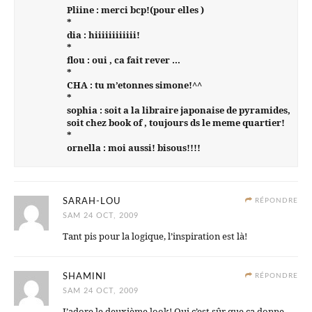
Pliine : merci bcp!(pour elles )
*
dia : hiiiiiiiiiiii!
*
flou : oui , ca fait rever …
*
CHA : tu m’etonnes simone!^^
*
sophia : soit a la libraire japonaise de pyramides,
soit chez book of , toujours ds le meme quartier!
*
ornella : moi aussi! bisous!!!!
SARAH-LOU
RÉPONDRE
SAM 24 OCT, 2009
Tant pis pour la logique, l’inspiration est là!
SHAMINI
RÉPONDRE
SAM 24 OCT, 2009
J’adore le deuxième look! Oui c’est sûr que ça donne