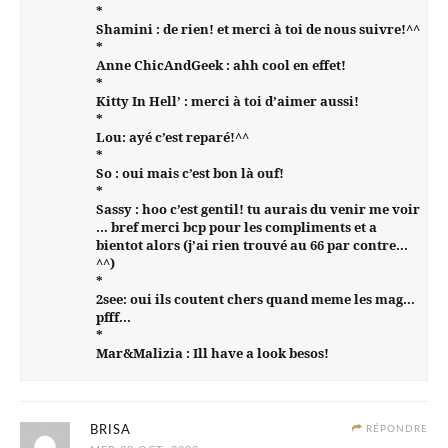
*
Shamini : de rien! et merci à toi de nous suivre!^^
*
Anne ChicAndGeek : ahh cool en effet!
*
Kitty In Hell’ : merci à toi d’aimer aussi!
*
Lou: ayé c’est reparé!^^
*
So : oui mais c’est bon là ouf!
*
Sassy : hoo c’est gentil! tu aurais du venir me voir
… bref merci bcp pour les compliments et a
bientot alors (j’ai rien trouvé au 66 par contre…
^^)
*
2see: oui ils coutent chers quand meme les mag…
pfff…
*
Mar&Malizia : Ill have a look besos!
BRISA
RÉPONDRE