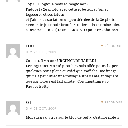
Top !! ..Illogique mais so magic non?!
J’adore la 2e photo avec cette robe qui a l ‘air si
légèèère.. et ses talons !
et j’aime l’association un peu décalée de la 3e photo
avec cette jupe noir brodée+collier et la che mise +des
converses…top ! ( DOMO ARIGATO pour ces photos!)
LOU
RÉPONDRE
DIM 25 OCT, 2009
Coucou, Il y a une URGENCE DE TAILLE !
LeBlogDeBetty a été piraté, j’y suis allée pour choper
quelques bons plans et voici que s’affiche une image
qui f ait peur avec une musique stressante, indiquant
que son blog s’est fait piraté ! Comment faire ? ;(
Pauvre Betty !
SO
RÉPONDRE
DIM 25 OCT, 2009
Moi aussi jai vu ca sur le blog de betty, c’est horrible :s