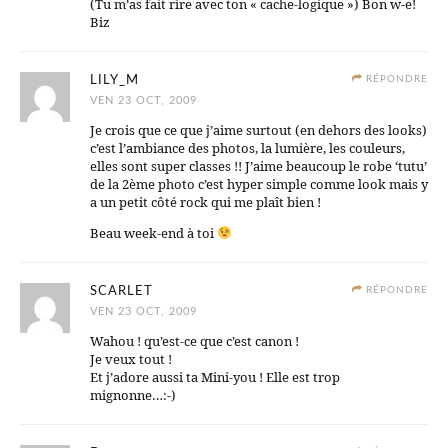
(Tu m’as fait rire avec ton « cache-logique ») Bon w-e!
Biz
LILY_M
RÉPONDRE
VEN 23 OCT, 2009
Je crois que ce que j’aime surtout (en dehors des looks)
c’est l’ambiance des photos, la lumière, les couleurs,
elles sont super classes !! J’aime beaucoup le robe ‘tutu’
de la 2ème photo c’est hyper simple comme look mais y
a un petit côté rock qui me plaît bien !
Beau week-end à toi
SCARLET
RÉPONDRE
VEN 23 OCT, 2009
Wahou ! qu’est-ce que c’est canon !
Je veux tout !
Et j’adore aussi ta Mini-you ! Elle est trop
mignonne…:-)