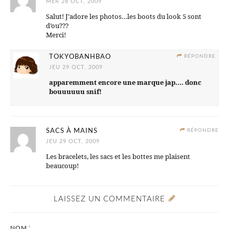
MER 28 OCT, 2009
Salut! J’adore les photos…les boots du look 5 sont
d’ou???
Merci!
TOKYOBANHBAO
RÉPONDRE
JEU 29 OCT, 2009
apparemment encore une marque jap…. donc
bouuuuuu snif!
SACS À MAINS
RÉPONDRE
JEU 29 OCT, 2009
Les bracelets, les sacs et les bottes me plaisent
beaucoup!
LAISSEZ UN COMMENTAIRE
NOM
*