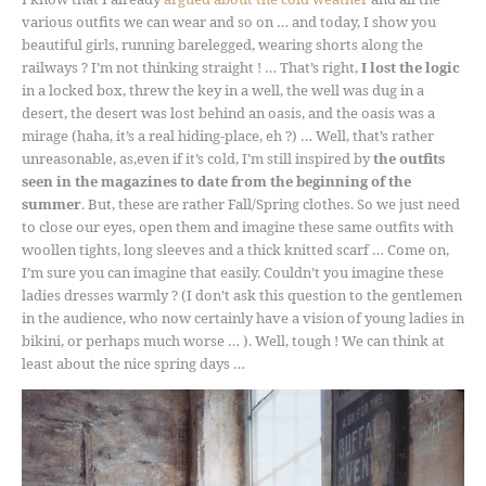
various outfits we can wear and so on … and today, I show you
beautiful girls, running barelegged, wearing shorts along the
railways ? I’m not thinking straight ! … That’s right,
I lost the logic
in a locked box, threw the key in a well, the well was dug in a
desert, the desert was lost behind an oasis, and the oasis was a
mirage (haha, it’s a real hiding-place, eh ?) … Well, that’s rather
unreasonable, as,even if it’s cold, I’m still inspired by
the outfits
seen in the magazines to date from the beginning of the
summer
. But, these are rather Fall/Spring clothes. So we just need
to close our eyes, open them and imagine these same outfits with
woollen tights, long sleeves and a thick knitted scarf … Come on,
I’m sure you can imagine that easily. Couldn’t you imagine these
ladies dresses warmly ? (I don’t ask this question to the gentlemen
in the audience, who now certainly have a vision of young ladies in
bikini, or perhaps much worse … ). Well, tough ! We can think at
least about the nice spring days …