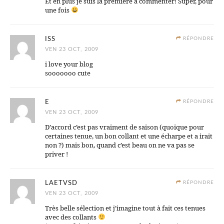
Et en plus je suis la première à commenter! Super, pour
une fois
ISS
RÉPONDRE
VEN 23 OCT, 2009
i love your blog
sooooooo cute
E
RÉPONDRE
VEN 23 OCT, 2009
D’accord c’est pas vraiment de saison (quoique pour
certaines tenue, un bon collant et une écharpe et a irait
non ?) mais bon, quand c’est beau on ne va pas se
priver !
LAETVSD
RÉPONDRE
VEN 23 OCT, 2009
Très belle sélection et j’imagine tout à fait ces tenues
avec des collants