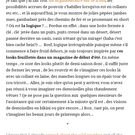
Je sais que j’ai fait tout
un argumentaire sur le froid
, les
possibilités accrues de pouvoir s’habiller lorsqu’on est en collants
etc etc… et là aujourd’hui, je vous montre de jolies pépées jambes
nues, gambadant près des chemins de fer et se promenant en short
? Où est
la logique
? … Perdue en effet , dans une boite fermée à
clé , clé jetée dans un puits, puits creusé dans un désert, désert
paumé derrière un oasis, oasis n’étant qu’un mirage! (haha c’est
bien caché hein?) … Bref, logique irrécupérable puisque même s’il
commence à faire froid dehors, je suis toujours inspirée par
ces
looks feuilletés dans un magazine de début d’été
. En même
temps , ce sont des looks plutôt de demi-saison donc , il suffit juste
de fermer les yeux , de les rouvrir et de s’imaginer ces looks là
avec un collant en laine, des manches longues ou un épais tour de
cou tricoté… Allez, je suis sûre qu’on peut y arriver, vous n’avez
pas réussi à vous imaginer ces demoiselles plus chaudement
vêtues ? (je ne pose pas la question aux quelques messieurs de
l’assistance qui ont certainement à la minute qu’il est , des visions
de demoiselles en bikini ou pire encore…) Bon , tant pis, on peut
s’imaginer les beaux jours de printemps alors…
*
I know that I already
argued about the cold weather
and all the