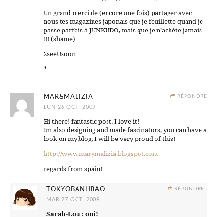
Un grand merci de (encore une fois) partager avec
nous tes magazines japonais que je feuillette quand je
passe parfois à JUNKUDO, mais que je n’achète jamais
!!! (shame)
2seeUsoon
*
MAR&MALIZIA
RÉPONDRE
LUN 26 OCT, 2009
Hi there! fantastic post, I love it!
Im also designing and made fascinators, you can have a
look on my blog, I will be very proud of this!
http://www.marymalizia.blogspot.com
regards from spain!
TOKYOBANHBAO
RÉPONDRE
MAR 27 OCT, 2009
Sarah-Lou : oui!