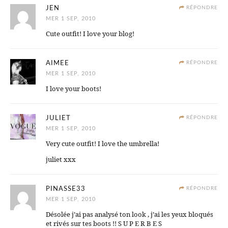
JEN
RÉPONDRE
MER 1 SEP, 2010
Cute outfit! I love your blog!
AIMEE
RÉPONDRE
MER 1 SEP, 2010
I love your boots!
JULIET
RÉPONDRE
MER 1 SEP, 2010
Very cute outfit! I love the umbrella!
juliet xxx
PINASSE33
RÉPONDRE
MER 1 SEP, 2010
Désolée j’ai pas analysé ton look , j’ai les yeux bloqués
et rivés sur tes boots !! S U P E R B E S