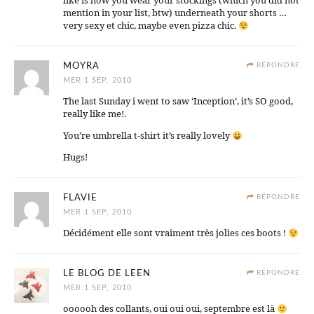
like is how you wear your stockings (which you did not
mention in your list, btw) underneath your shorts …
very sexy et chic, maybe even pizza chic.
MOYRA
RÉPONDRE
MER 1 SEP, 2010
The last Sunday i went to saw ‘Inception’, it’s SO good,
really like me!.
You’re umbrella t-shirt it’s really lovely
Hugs!
FLAVIE
RÉPONDRE
MER 1 SEP, 2010
Décidément elle sont vraiment très jolies ces boots !
LE BLOG DE LEEN
RÉPONDRE
MER 1 SEP, 2010
oooooh des collants, oui oui oui, septembre est là