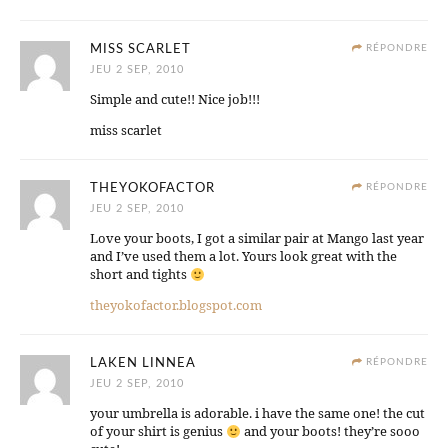
MISS SCARLET
RÉPONDRE
JEU 2 SEP, 2010
Simple and cute!! Nice job!!!
miss scarlet
THEYOKOFACTOR
RÉPONDRE
JEU 2 SEP, 2010
Love your boots, I got a similar pair at Mango last year
and I’ve used them a lot. Yours look great with the
short and tights
theyokofactor.blogspot.com
LAKEN LINNEA
RÉPONDRE
JEU 2 SEP, 2010
your umbrella is adorable. i have the same one! the cut
of your shirt is genius
and your boots! they’re sooo