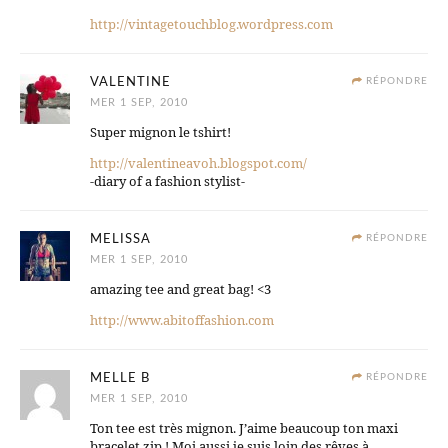
http://vintagetouchblog.wordpress.com
VALENTINE
RÉPONDRE
MER 1 SEP, 2010
Super mignon le tshirt!
http://valentineavoh.blogspot.com/
-diary of a fashion stylist-
MELISSA
RÉPONDRE
MER 1 SEP, 2010
amazing tee and great bag! <3
http://www.abitoffashion.com
MELLE B
RÉPONDRE
MER 1 SEP, 2010
Ton tee est très mignon. J’aime beaucoup ton maxi
bracelet zip ! Moi aussi je suis loin des rêves à