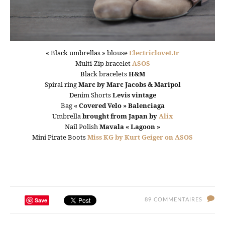
« Black umbrellas » blouse
ElectricloveLtr
Multi-Zip bracelet
ASOS
Black bracelets
H&M
Spiral ring
Marc by Marc Jacobs & Maripol
Denim Shorts
Levis vintage
Bag
« Covered Velo » Balenciaga
Umbrella
brought from Japan by
Alix
Nail Polish
Mavala « Lagoon »
Mini Pirate Boots
Miss KG by Kurt Geiger on ASOS
Save
89 COMMENTAIRES