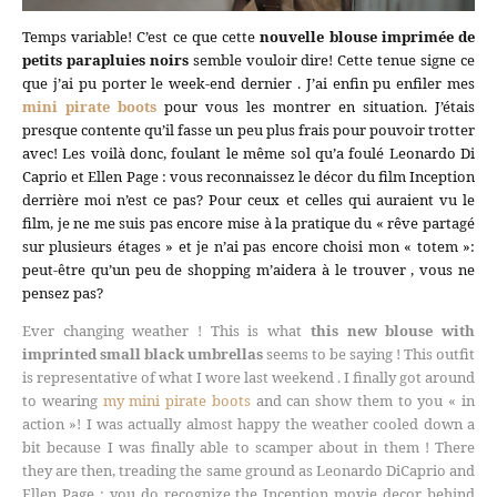
Temps variable! C’est ce que cette
nouvelle blouse imprimée de
petits parapluies noirs
semble vouloir dire! Cette tenue signe ce
que j’ai pu porter le week-end dernier . J’ai enfin pu enfiler mes
mini pirate boots
pour vous les montrer en situation. J’étais
presque contente qu’il fasse un peu plus frais pour pouvoir trotter
avec! Les voilà donc, foulant le même sol qu’a foulé Leonardo Di
Caprio et Ellen Page : vous reconnaissez le décor du film Inception
derrière moi n’est ce pas? Pour ceux et celles qui auraient vu le
film, je ne me suis pas encore mise à la pratique du « rêve partagé
sur plusieurs étages » et je n’ai pas encore choisi mon « totem »:
peut-être qu’un peu de shopping m’aidera à le trouver , vous ne
pensez pas?
Ever changing weather ! This is what
this new blouse with
imprinted small black umbrellas
seems to be saying ! This outfit
is representative of what I wore last weekend . I finally got around
to wearing
my mini pirate boots
and can show them to you « in
action »! I was actually almost happy the weather cooled down a
bit because I was finally able to scamper about in them ! There
they are then, treading the same ground as Leonardo DiCaprio and
Ellen Page : you do recognize the Inception movie decor behind