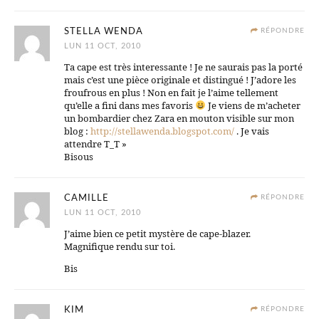
STELLA WENDA
RÉPONDRE
LUN 11 OCT, 2010
Ta cape est très interessante ! Je ne saurais pas la porté
mais c’est une pièce originale et distingué ! J’adore les
froufrous en plus ! Non en fait je l’aime tellement
qu’elle a fini dans mes favoris
Je viens de m’acheter
un bombardier chez Zara en mouton visible sur mon
blog :
http://stellawenda.blogspot.com/
. Je vais
attendre T_T »
Bisous
CAMILLE
RÉPONDRE
LUN 11 OCT, 2010
J’aime bien ce petit mystère de cape-blazer.
Magnifique rendu sur toi.
Bis
KIM
RÉPONDRE