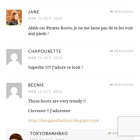
JANE
RÉPONDRE
MAR 12 OCT, 2010
Ahhh ces Pirates Boots, je ne me lasse pas de te les voir
aux pieds !
CHAPOUXETTE
RÉPONDRE
MAR 12 OCT, 2010
Superbe !!!!! J’adore ce look !
BEENIE
RÉPONDRE
MER 13 OCT, 2010
Those boots are very trendy !!
I loveeee !! J’adoreeee
http://theupperfashion.blogspot.com
TOKYOBANHBAO
RÉPONDRE