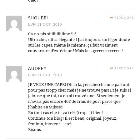
Ciao!
SHOUBBI
RÉPONDRE
LUN 11 OCT, 2010
Ca-no-nis-siiiiiiiiiiiime !!!!
Ultra chic, ultra élégante ! J’ai toujours un léger doute
sur les capes, même la mienne, ça fait vraiment
couverture d’extérieur ! Mais la… grrrrrrrrrrrrr !!
AUDREY
RÉPONDRE
LUN 11 OCT, 2010
JE VEUX UNE CAPE! Oh là là, j’en cherche une partout
pour pas tropp cher mais je ne trouve pas! Et je suis si
jalouse que toi, tu en ai trouvé une! Si seulement je
n’avais pas encore 40€ de frais de port parce que
j’habite en Suisse!!
En tout cas elle te va très (trop –‘) bien!
Continue ton blog! Il est beau, original, joyeux,
féminin, inovent… etc!
Bisous