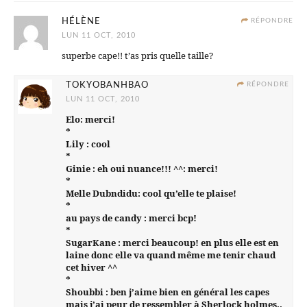
HÉLÈNE
RÉPONDRE
LUN 11 OCT, 2010
superbe cape!! t’as pris quelle taille?
TOKYOBANHBAO
RÉPONDRE
LUN 11 OCT, 2010
Elo: merci!
*
Lily : cool
*
Ginie : eh oui nuance!!! ^^: merci!
*
Melle Dubndidu: cool qu’elle te plaise!
*
au pays de candy : merci bcp!
*
SugarKane : merci beaucoup! en plus elle est en
laine donc elle va quand même me tenir chaud
cet hiver ^^
*
Shoubbi : ben j’aime bien en général les capes
mais j’ai peur de ressembler à Sherlock holmes..