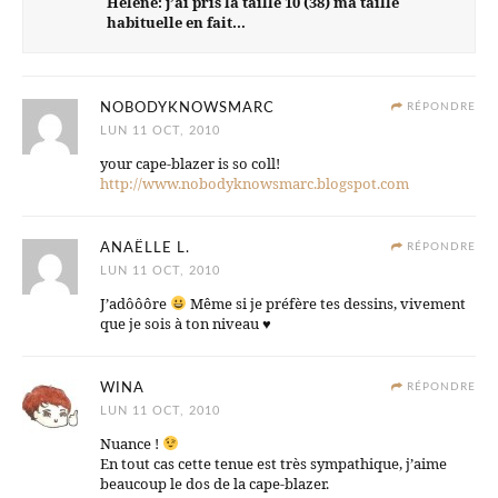
Hélène: j’ai pris la taille 10 (38) ma taille
habituelle en fait…
NOBODYKNOWSMARC
RÉPONDRE
LUN 11 OCT, 2010
your cape-blazer is so coll!
http://www.nobodyknowsmarc.blogspot.com
ANAËLLE L.
RÉPONDRE
LUN 11 OCT, 2010
J’adôôôre
Même si je préfère tes dessins, vivement
que je sois à ton niveau
♥
WINA
RÉPONDRE
LUN 11 OCT, 2010
Nuance !
En tout cas cette tenue est très sympathique, j’aime
beaucoup le dos de la cape-blazer.