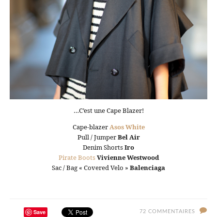
…C’est une Cape Blazer!
Cape-blazer
Asos White
Pull / Jumper
Bel Air
Denim Shorts
Iro
Pirate Boots
Vivienne Westwood
Sac / Bag « Covered Velo »
Balenciaga
Save
72 COMMENTAIRES