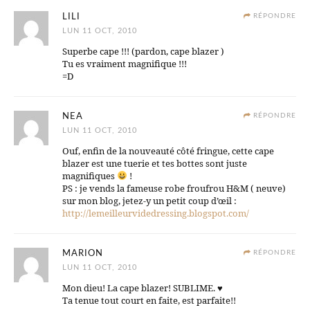
LILI
RÉPONDRE
LUN 11 OCT, 2010
Superbe cape !!! (pardon, cape blazer )
Tu es vraiment magnifique !!!
=D
NEA
RÉPONDRE
LUN 11 OCT, 2010
Ouf, enfin de la nouveauté côté fringue, cette cape
blazer est une tuerie et tes bottes sont juste
magnifiques
!
PS : je vends la fameuse robe froufrou H&M ( neuve)
sur mon blog, jetez-y un petit coup d’œil :
http://lemeilleurvidedressing.blogspot.com/
MARION
RÉPONDRE
LUN 11 OCT, 2010
Mon dieu! La cape blazer! SUBLIME. ♥
Ta tenue tout court en faite, est parfaite!!