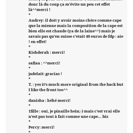
donc là du coup ça m’évite un peu cet effet
là^^merci !
*
Audrey: il doit y avoir moins chère comme cape
que la mienne mais la composition de la cape est
bien elle est chaude (ya de la laine^^) mais je
savais pas qu’en suisse c’etait 40 euros de fdp : aie
! en effet!
*
Kishderah : merci!
*
safiaa : ^^merci!
*
jadelait: gracias !
*
T. : yes it’s much more original from the back but
I like the front too^^
*
danisha : héhé merci!
*
1fille : oui, je pinaille hein;-) mais c’est vrai elle
n’est pas tout à fait comme une cape… biz
*
Percy: merci!
*