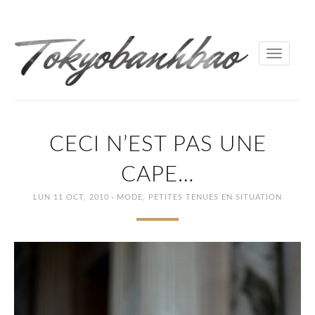
Toggle
navigati
CECI N’EST PAS UNE
CAPE…
·
LUN 11 OCT, 2010
MODE
,
PETITES TENUES EN SITUATION