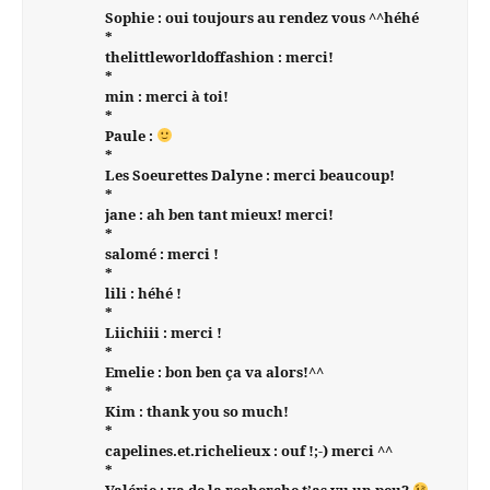
Sophie : oui toujours au rendez vous ^^héhé
*
thelittleworldoffashion : merci!
*
min : merci à toi!
*
Paule :
*
Les Soeurettes Dalyne : merci beaucoup!
*
jane : ah ben tant mieux! merci!
*
salomé : merci !
*
lili : héhé !
*
Liichiii : merci !
*
Emelie : bon ben ça va alors!^^
*
Kim : thank you so much!
*
capelines.et.richelieux : ouf !;-) merci ^^
*