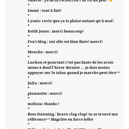
Valérie : ya de la recherche t’as vu un peu?
*
Emmi : tout à fait!
*
Lysais: ravie que ça te plaise autant qu’à moi!
*
Keith Jones : merci beaucoup!
*
Eva’s blog : oui elle est bien finie! merci!
*
Mouche : merci!
*
Lnchou et pourtant c’est pas faute de les avoir
mises à donf l’hiver dernier … je dois moins
appuyer sur le talon quand je marche peut être^^
*
Julia : merci!
*
pinassotte : merci!
*
melissa: thanks !
*
Rose Dawning : bravo clap clap! tu as trouvé ma
référence^^ Magritte en force héhé
*