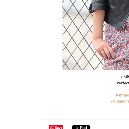
Coll
Perfec
Pantalo
Sandales/ 
Save