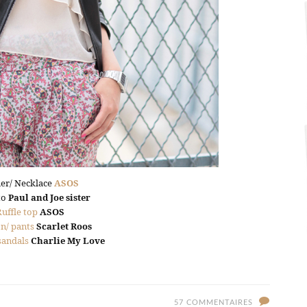
ier/ Necklace
ASOS
to
Paul and Joe sister
Ruffle top
ASOS
n/ pants
Scarlet Roos
sandals
Charlie My Love
57 COMMENTAIRES