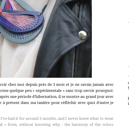
’avoir chez moi depuis près de 3 mois et je ne savais jamais avec
a forme quelque peu « expérimentale » sans trop savoir pourquoi:
après une période d’hibernation, il se montre au grand jour avec
 à présent dans ma tanière pour réfléchir avec quoi d’autre je
k I’ve had it for around 3 months, and I never knew what to wear
mental » form, without knowing why : the harmony of the colors