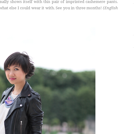
inally shows itself with this pair of imprinted cashemere pants.
what else I could wear it with. See you in three months!
(English