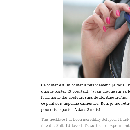
Ce collier est un collier à retardement. Je dois l
quoi le porter. Et pourtant, j’avais craqué sur s
l’harmonie des couleurs sans doute. Aujourd’hui, 
ce pantalon imprimé cachemire. Bon, je me retire
pourrais le porter. A dans 3 mois!
This necklace has been incredibly delayed. I thin
it with. Still, I’d loved it’s sort of « experi