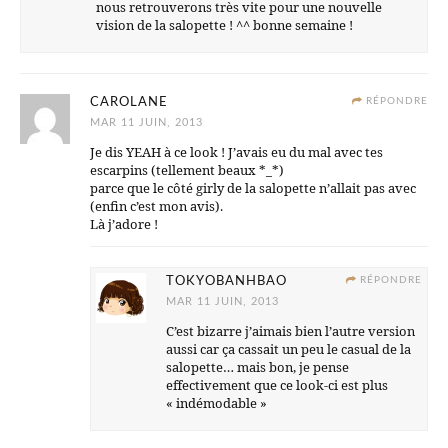
nous retrouverons très vite pour une nouvelle
vision de la salopette ! ^^ bonne semaine !
CAROLANE
RÉPONDRE
MAR 11 JUIN, 2013
Je dis YEAH à ce look ! J’avais eu du mal avec tes
escarpins (tellement beaux *_*)
parce que le côté girly de la salopette n’allait pas avec
(enfin c’est mon avis).
Là j’adore !
TOKYOBANHBAO
RÉPONDRE
MAR 11 JUIN, 2013
C’est bizarre j’aimais bien l’autre version
aussi car ça cassait un peu le casual de la
salopette… mais bon, je pense
effectivement que ce look-ci est plus
« indémodable »