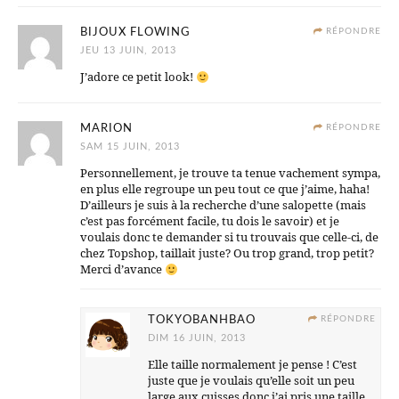
BIJOUX FLOWING
RÉPONDRE
JEU 13 JUIN, 2013
J’adore ce petit look!
MARION
RÉPONDRE
SAM 15 JUIN, 2013
Personnellement, je trouve ta tenue vachement sympa,
en plus elle regroupe un peu tout ce que j’aime, haha!
D’ailleurs je suis à la recherche d’une salopette (mais
c’est pas forcément facile, tu dois le savoir) et je
voulais donc te demander si tu trouvais que celle-ci, de
chez Topshop, taillait juste? Ou trop grand, trop petit?
Merci d’avance
TOKYOBANHBAO
RÉPONDRE
DIM 16 JUIN, 2013
Elle taille normalement je pense ! C’est
juste que je voulais qu’elle soit un peu
large aux cuisses donc j’ai pris une taille