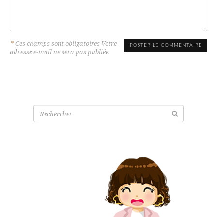
*
Ces champs sont obligatoires Votre
adresse e-mail ne sera pas publiée.
Recherche
pour: