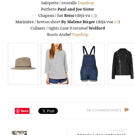
Salopette / overalls
Topshop
Perfecto
Paul and Joe Sister
Chapeau / hat
Reiss
(déjà vu
ici
)
Marinière / breton short
By Malene Birger
(déjà vue
ici
)
Collants / tights
Luxe 9 caramel
Wolford
Boots
Arabel
Topshop
Save
58 COMMENTAIRES
SUIVANT