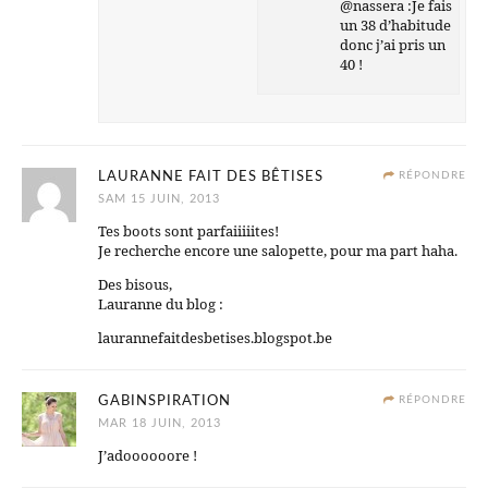
@nassera :Je fais
un 38 d’habitude
donc j’ai pris un
40 !
LAURANNE FAIT DES BÊTISES
RÉPONDRE
SAM 15 JUIN, 2013
Tes boots sont parfaiiiiites!
Je recherche encore une salopette, pour ma part haha.
Des bisous,
Lauranne du blog :
laurannefaitdesbetises.blogspot.be
GABINSPIRATION
RÉPONDRE
MAR 18 JUIN, 2013
J’adoooooore !