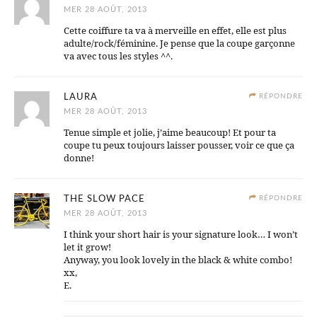
MER 28 AOÛT, 2013
Cette coiffure ta va à merveille en effet, elle est plus
adulte/rock/féminine. Je pense que la coupe garçonne
va avec tous les styles ^^.
LAURA
RÉPONDRE
MER 28 AOÛT, 2013
Tenue simple et jolie, j’aime beaucoup! Et pour ta
coupe tu peux toujours laisser pousser, voir ce que ça
donne!
THE SLOW PACE
RÉPONDRE
MER 28 AOÛT, 2013
I think your short hair is your signature look… I won’t
let it grow!
Anyway, you look lovely in the black & white combo!
xx,
E.