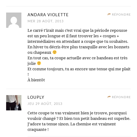
ANDARA VIOLETTE
RÉPONDRE
MER 28 AOÛT, 2013
Le carré t’irait mais c’est vrai que la période repousse
est un peu longue et il faut trouver les « coupes »
intermédiaires en attendant a coupe que tu souhaites.
En hiver tu décris être plus tranquille avec les bonnets
ou chapeaux
En tout cas, ta coupe actuelle avec ce bandeau est très
jolie
Et comme toujours, tu as encore une tenue qui me plait
!
À bientôt
LOUPLY
RÉPONDRE
JEU 29 AOÛT, 2013
Cette coupe te vas vraiment bien je trouve, pourquoi
vouloir changé ? Et bien ton petit bandeau est superbe.
J’adore ta tenue sinon. La chemise est vraiment
craquante !