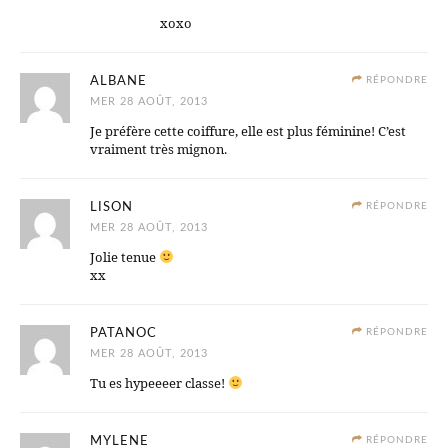
xoxo
ALBANE
RÉPONDRE
MER 28 AOÛT, 2013
Je préfère cette coiffure, elle est plus féminine! C’est
vraiment très mignon.
LISON
RÉPONDRE
MER 28 AOÛT, 2013
Jolie tenue
xx
PATANOC
RÉPONDRE
MER 28 AOÛT, 2013
Tu es hypeeeer classe!
MYLENE
RÉPONDRE