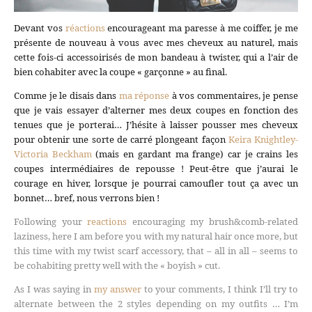
Devant vos
réactions
encourageant ma paresse à me coiffer, je me
présente de nouveau à vous avec mes cheveux au naturel, mais
cette fois-ci accessoirisés de mon bandeau à twister, qui a l’air de
bien cohabiter avec la coupe « garçonne » au final.
Comme je le disais dans
ma réponse
à vos commentaires, je pense
que je vais essayer d’alterner mes deux coupes en fonction des
tenues que je porterai… J’hésite à laisser pousser mes cheveux
pour obtenir une sorte de carré plongeant façon
Keira Knightley-
Victoria Beckham
(mais en gardant ma frange) car je crains les
coupes intermédiaires de repousse ! Peut-être que j’aurai le
courage en hiver, lorsque je pourrai camoufler tout ça avec un
bonnet… bref, nous verrons bien !
Following your
reactions
encouraging my brush&comb-related
laziness, here I am before you with my natural hair once more, but
this time with my twist scarf accessory, that – all in all – seems to
be cohabiting pretty well with the « boyish » cut.
As I was saying in
my answer
to your comments, I think I’ll try to
alternate between the 2 styles depending on my outfits … I’m