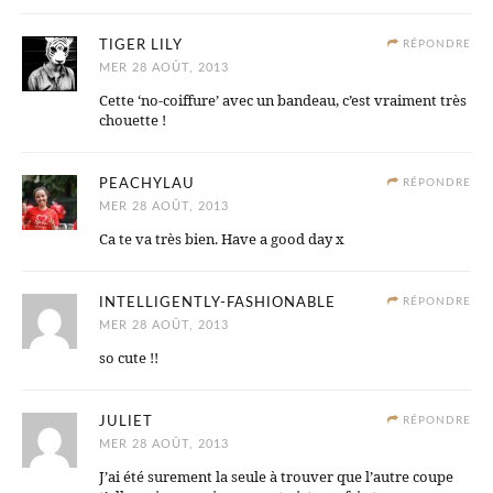
TIGER LILY
RÉPONDRE
MER 28 AOÛT, 2013
Cette ‘no-coiffure’ avec un bandeau, c’est vraiment très
chouette !
PEACHYLAU
RÉPONDRE
MER 28 AOÛT, 2013
Ca te va très bien. Have a good day x
INTELLIGENTLY-FASHIONABLE
RÉPONDRE
MER 28 AOÛT, 2013
so cute !!
JULIET
RÉPONDRE
MER 28 AOÛT, 2013
J’ai été surement la seule à trouver que l’autre coupe