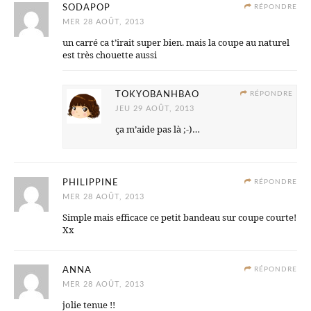
SODAPOP
RÉPONDRE
MER 28 AOÛT, 2013
un carré ca t’irait super bien. mais la coupe au naturel
est très chouette aussi
TOKYOBANHBAO
RÉPONDRE
JEU 29 AOÛT, 2013
ça m’aide pas là ;-)…
PHILIPPINE
RÉPONDRE
MER 28 AOÛT, 2013
Simple mais efficace ce petit bandeau sur coupe courte!
Xx
ANNA
RÉPONDRE
MER 28 AOÛT, 2013
jolie tenue !!