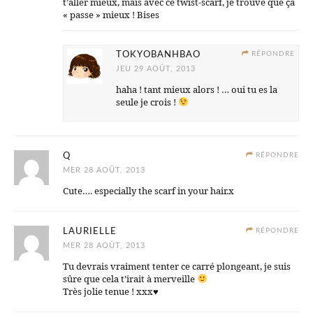
t’aller mieux, mais avec ce twist-scarf, je trouve que ça
« passe » mieux ! Bises
TOKYOBANHBAO
RÉPONDRE
JEU 29 AOÛT, 2013
haha ! tant mieux alors ! … oui tu es la
seule je crois !
Q
RÉPONDRE
MER 28 AOÛT, 2013
Cute…. especially the scarf in your hair.x
LAURIELLE
RÉPONDRE
MER 28 AOÛT, 2013
Tu devrais vraiment tenter ce carré plongeant, je suis
sûre que cela t’irait à merveille
Très jolie tenue ! xxx♥