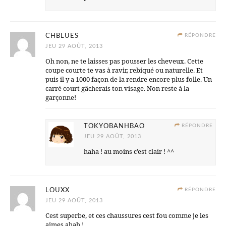
CHBLUES
RÉPONDRE
JEU 29 AOÛT, 2013
Oh non, ne te laisses pas pousser les cheveux. Cette
coupe courte te vas à ravir, rebiqué ou naturelle. Et
puis il y a 1000 façon de la rendre encore plus folle. Un
carré court gâcherais ton visage. Non reste à la
garçonne!
TOKYOBANHBAO
RÉPONDRE
JEU 29 AOÛT, 2013
haha ! au moins c’est clair ! ^^
LOUXX
RÉPONDRE
JEU 29 AOÛT, 2013
Cest superbe, et ces chaussures cest fou comme je les
aimes ahah !