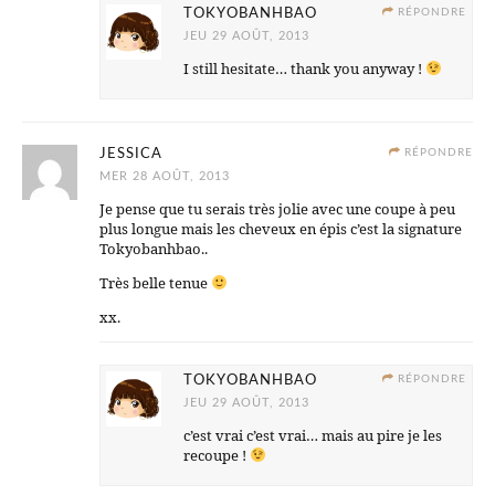
TOKYOBANHBAO
RÉPONDRE
JEU 29 AOÛT, 2013
I still hesitate… thank you anyway !
JESSICA
RÉPONDRE
MER 28 AOÛT, 2013
Je pense que tu serais très jolie avec une coupe à peu
plus longue mais les cheveux en épis c’est la signature
Tokyobanhbao..
Très belle tenue
xx.
TOKYOBANHBAO
RÉPONDRE
JEU 29 AOÛT, 2013
c’est vrai c’est vrai… mais au pire je les
recoupe !