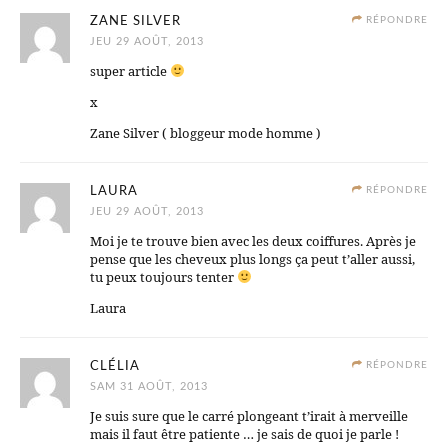
ZANE SILVER
RÉPONDRE
JEU 29 AOÛT, 2013
super article
x
Zane Silver ( bloggeur mode homme )
LAURA
RÉPONDRE
JEU 29 AOÛT, 2013
Moi je te trouve bien avec les deux coiffures. Après je
pense que les cheveux plus longs ça peut t’aller aussi,
tu peux toujours tenter
Laura
CLÉLIA
RÉPONDRE
SAM 31 AOÛT, 2013
Je suis sure que le carré plongeant t’irait à merveille
mais il faut être patiente … je sais de quoi je parle !