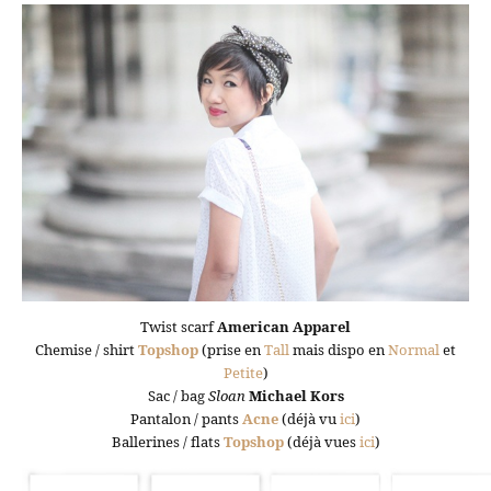
Twist scarf
American Apparel
Chemise / shirt
Topshop
(prise en
Tall
mais dispo en
Normal
et
Petite
)
Sac / bag
Sloan
Michael Kors
Pantalon / pants
Acne
(déjà vu
ici
)
Ballerines / flats
Topshop
(déjà vues
ici
)