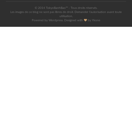
© 2014 TokyoBanhBao™ - Tous droits réservés.
Les images de ce blog ne sont pas libres de droit. Demander l'autorisation avant toute
utilisation.
Powered by Wordpress. Designed with
by
Ykone