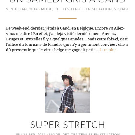
·
VEN 10 JAN, 2014
MODE
,
PETITES TENUES EN SITUATION
,
VOYAGE
Le week-end dernier, j’étais à Gand, en Belgique. Encore ?!! Allez-
vous me dire ! En effet, j’ai déjà visité dernièrement Anvers,
Bruges et Bruxelles il y a quelques années… Mais cette fois-ci, c’est
l’office du tourisme de Flandre qui m’y a gentiment conviée : elle a
dû pressentir que le virus belge me gagnait petit …
Lire plus
SUPER STRETCH
·
JEU 26 SEP, 2013
MODE
,
PETITES TENUES EN SITUATION