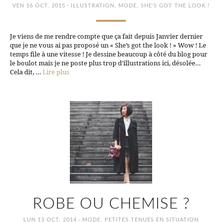
·
VEN 16 OCT, 2015
ILLUSTRATION
,
MODE
,
SHE'S GOT THE LOOK !
Je viens de me rendre compte que ça fait depuis Janvier dernier
que je ne vous ai pas proposé un « She’s got the look ! » Wow ! Le
temps file à une vitesse ! Je dessine beaucoup à côté du blog pour
le boulot mais je ne poste plus trop d’illustrations ici, désolée…
Cela dit, …
Lire plus
ROBE OU CHEMISE ?
·
LUN 13 OCT, 2014
MODE
,
PETITES TENUES EN SITUATION