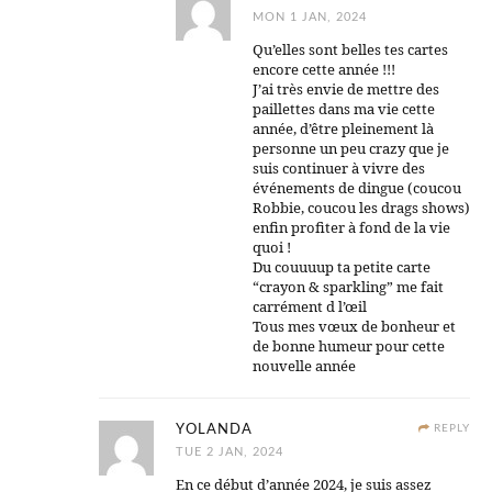
MON 1 JAN, 2024
Qu’elles sont belles tes cartes
encore cette année !!!
J’ai très envie de mettre des
paillettes dans ma vie cette
année, d’être pleinement là
personne un peu crazy que je
suis continuer à vivre des
événements de dingue (coucou
Robbie, coucou les drags shows)
enfin profiter à fond de la vie
quoi !
Du couuuup ta petite carte
“crayon & sparkling” me fait
carrément d l’œil
Tous mes vœux de bonheur et
de bonne humeur pour cette
nouvelle année
YOLANDA
REPLY
TUE 2 JAN, 2024
En ce début d’année 2024, je suis assez