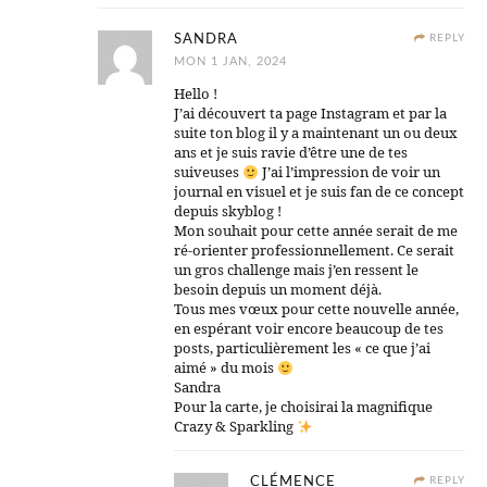
SANDRA
REPLY
MON 1 JAN, 2024
Hello !
J’ai découvert ta page Instagram et par la
suite ton blog il y a maintenant un ou deux
ans et je suis ravie d’être une de tes
suiveuses
J’ai l’impression de voir un
journal en visuel et je suis fan de ce concept
depuis skyblog !
Mon souhait pour cette année serait de me
ré-orienter professionnellement. Ce serait
un gros challenge mais j’en ressent le
besoin depuis un moment déjà.
Tous mes vœux pour cette nouvelle année,
en espérant voir encore beaucoup de tes
posts, particulièrement les « ce que j’ai
aimé » du mois
Sandra
Pour la carte, je choisirai la magnifique
Crazy & Sparkling
CLÉMENCE
REPLY