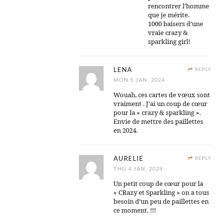
rencontrer l’homme
que je mérite.
1000 baisers d’une
vraie crazy &
sparkling girl!
LENA
REPLY
MON 1 JAN, 2024
Wouah, ces cartes de vœux sont
vraiment . J’ai un coup de cœur
pour la « crazy & sparkling ».
Envie de mettre des paillettes
en 2024.
AURELIE
REPLY
THU 4 JAN, 2024
Un petit coup de cœur pour la
« CRazy et Sparkling » on a tous
besoin d’un peu de paillettes en
ce moment. !!!