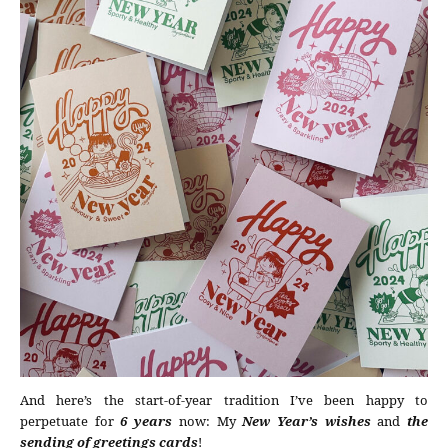
And here’s the start-of-year tradition I’ve been happy to
perpetuate for
6 years
now: My
New Year’s wishes
and
the
sending of greetings cards
!