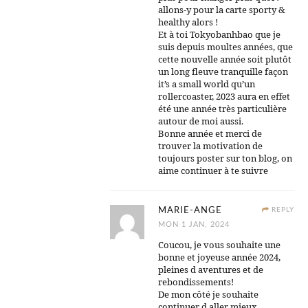
allons-y pour la carte sporty &
healthy alors !
Et à toi Tokyobanhbao que je
suis depuis moultes années, que
cette nouvelle année soit plutôt
un long fleuve tranquille façon
it’s a small world qu’un
rollercoaster, 2023 aura en effet
été une année très particulière
autour de moi aussi.
Bonne année et merci de
trouver la motivation de
toujours poster sur ton blog, on
aime continuer à te suivre
MARIE-ANGE
REPLY
MON 1 JAN, 2024
Coucou, je vous souhaite une
bonne et joyeuse année 2024,
pleines d aventures et de
rebondissements!
De mon côté je souhaite
continuer d aller mieux