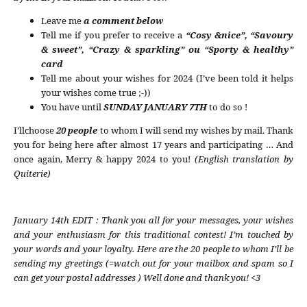
Leave me
a comment below
Tell me if you prefer to receive a
“Cosy &nice”, “Savoury
& sweet”, “Crazy & sparkling” ou “Sporty & healthy”
card
Tell me about your wishes for 2024 (I’ve been told it helps
your wishes come true ;-))
You have until
SUNDAY JANUARY 7TH
to do so !
I’llchoose
20 people
to whom I will send my wishes by mail. Thank
you for being here after almost 17 years and participating … And
once again, Merry & happy 2024 to you!
(English translation by
Quiterie)
January 14th EDIT : Thank you all for your messages, your wishes
and your enthusiasm for this traditional contest! I’m touched by
your words and your loyalty. Here are the 20 people to whom I’ll be
sending my greetings (=watch out for your mailbox and spam so I
can get your postal addresses ) Well done and thank you! <3