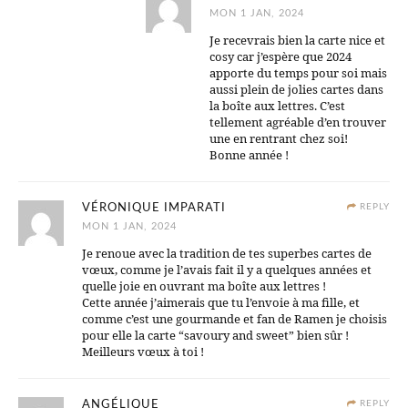
MON 1 JAN, 2024
Je recevrais bien la carte nice et
cosy car j’espère que 2024
apporte du temps pour soi mais
aussi plein de jolies cartes dans
la boîte aux lettres. C’est
tellement agréable d’en trouver
une en rentrant chez soi!
Bonne année !
VÉRONIQUE IMPARATI
REPLY
MON 1 JAN, 2024
Je renoue avec la tradition de tes superbes cartes de
vœux, comme je l’avais fait il y a quelques années et
quelle joie en ouvrant ma boîte aux lettres !
Cette année j’aimerais que tu l’envoie à ma fille, et
comme c’est une gourmande et fan de Ramen je choisis
pour elle la carte “savoury and sweet” bien sûr !
Meilleurs vœux à toi !
ANGÉLIQUE
REPLY