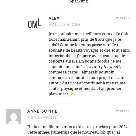
Sparkling
ALEX
REPLY
MON 1 JAN, 2024
Je te souhaite mes meilleurs vœux ! Ça doit
faire maintenant plus de 8 ans que je te
suis?! Comme le temps passe vite! Je te
souhaite de beaux voyages et des souvenirs
impérissables (j’espère avec beaucoup de
concerts aussi ). En bonne foodie, je me
souhaite une année “savoury & sweet”,
comme ta carte! J’aimerais pouvoir
commencer à monter mon projet de café
autour du tricot et continuer à mettre ma
santé (physique et mentale) au premier
plan. Bises
ANNE-SOPHIE
REPLY
MON 1 JAN, 2024
Hello et meilleurs vœux à toi et tes proches pour 2024.
Cette année, j’aimerais que le nouveau job que j’ai