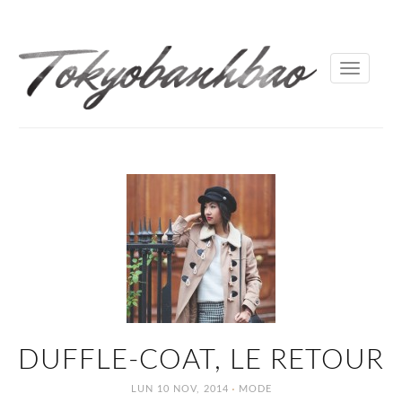
Toggle
navigati
DUFFLE-COAT, LE RETOUR
·
LUN 10 NOV, 2014
MODE