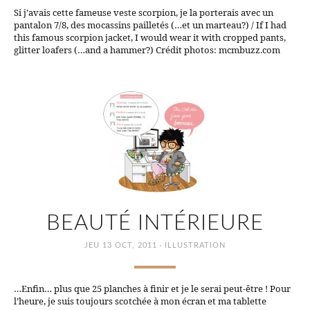
Si j’avais cette fameuse veste scorpion, je la porterais avec un
pantalon 7/8, des mocassins pailletés (…et un marteau?) / If I had
this famous scorpion jacket, I would wear it with cropped pants,
glitter loafers (…and a hammer?) Crédit photos: mcmbuzz.com
BEAUTÉ INTÉRIEURE
·
JEU 13 OCT, 2011
ILLUSTRATION
…Enfin… plus que 25 planches à finir et je le serai peut-être ! Pour
l’heure, je suis toujours scotchée à mon écran et ma tablette