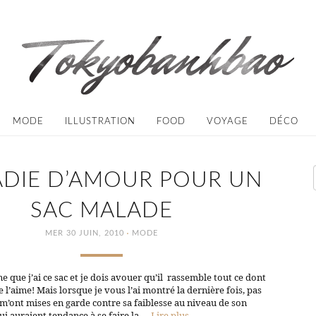
MODE
ILLUSTRATION
FOOD
VOYAGE
DÉCO
DIE D’AMOUR POUR UN
SAC MALADE
·
MER 30 JUIN, 2010
MODE
e que j’ai ce sac et je dois avouer qu’il rassemble tout ce dont
 je l’aime! Mais lorsque je vous l’ai montré la dernière fois, pas
m’ont mises en garde contre sa faiblesse au niveau de son
qui auraient tendance à se faire la …
Lire plus