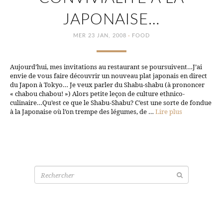
JAPONAISE…
·
MER 23 JAN, 2008
FOOD
Aujourd’hui, mes invitations au restaurant se poursuivent…J’ai
envie de vous faire découvrir un nouveau plat japonais en direct
du Japon à Tokyo… Je veux parler du Shabu-shabu (à prononcer
« chabou chabou! ») Alors petite leçon de culture ethnico-
culinaire…Qu’est ce que le Shabu-Shabu? C’est une sorte de fondue
à la Japonaise où l’on trempe des légumes, de …
Lire plus
Recherche
pour: