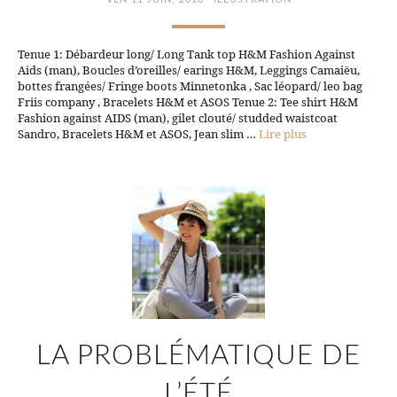
Tenue 1: Débardeur long/ Long Tank top H&M Fashion Against
Aids (man), Boucles d’oreilles/ earings H&M, Leggings Camaiëu,
bottes frangées/ Fringe boots Minnetonka , Sac léopard/ leo bag
Friis company , Bracelets H&M et ASOS Tenue 2: Tee shirt H&M
Fashion against AIDS (man), gilet clouté/ studded waistcoat
Sandro, Bracelets H&M et ASOS, Jean slim …
Lire plus
LA PROBLÉMATIQUE DE
L’ÉTÉ