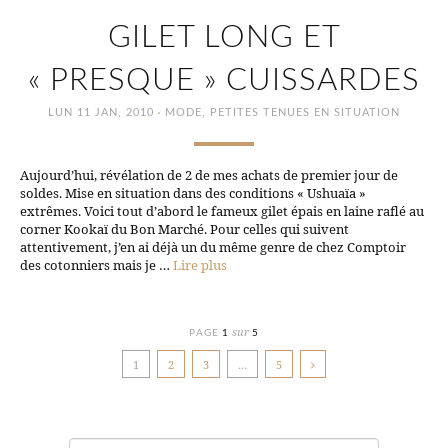
GILET LONG ET
« PRESQUE » CUISSARDES
·
LUN 11 JAN, 2010
MODE
,
PETITES TENUES EN SITUATION
Aujourd’hui, révélation de 2 de mes achats de premier jour de
soldes. Mise en situation dans des conditions « Ushuaïa »
extrêmes. Voici tout d’abord le fameux gilet épais en laine raflé au
corner Kookaï du Bon Marché. Pour celles qui suivent
attentivement, j’en ai déjà un du même genre de chez Comptoir
des cotonniers mais je …
Lire plus
sur
PAGE
1
5
1
2
3
…
5
Recherche