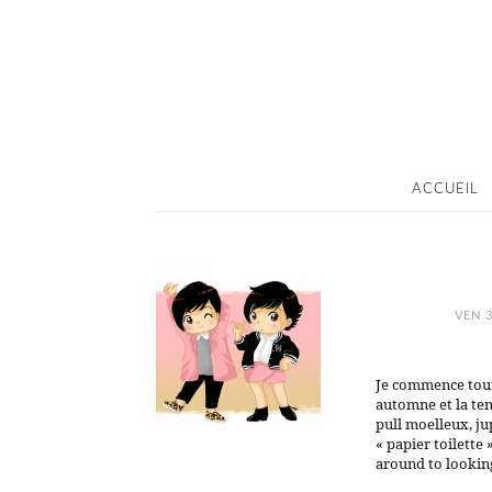
ACCUEIL
VEN 
Je commence tout
automne et la te
pull moelleux, ju
« papier toilette
around to lookin