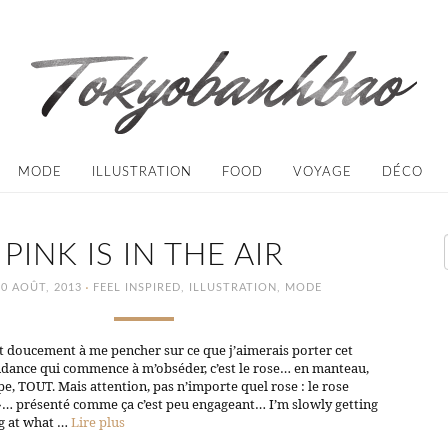
MODE
ILLUSTRATION
FOOD
VOYAGE
DÉCO
PINK IS IN THE AIR
·
30 AOÛT, 2013
FEEL INSPIRED
,
ILLUSTRATION
,
MODE
 doucement à me pencher sur ce que j’aimerais porter cet
ndance qui commence à m’obséder, c’est le rose… en manteau,
pe, TOUT. Mais attention, pas n’importe quel rose : le rose
 »… présenté comme ça c’est peu engageant… I’m slowly getting
g at what …
Lire plus