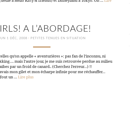
dédié à Hello Kitty & friends) et Disneyland à Tokyo. On …
Lire
IRLS! A L’ABORDAGE!
·
LUN 1 DÉC, 2008
PETITES TENUES EN SITUATION
celles qu’on appelle « aventurières »: pas fan de l’inconnu, ni
kking…. mais l’autre jour, je me suis retrouvée perdue au milieu
aïbes par un froid de canard.. (Cherchez l’erreur…) !!
avais mon gilet et mon écharpe infinie pour me réchauffer…
 Tout un …
Lire plus