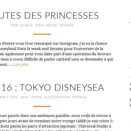
UTES DES PRINCESSES
·
MER 12 NOV, 2014
MODE
,
VOYAGE
’entre vous l’ont remarqué sur Instagram, j’ai eu la chance
Disneyland Paris le week-end dernier pour l’ouverture de la
ais également pour vous faire part d’une opération du Secours
ient à coeur. Difficile de parler caritatif sans se demander à qui
iment, …
Lire plus
 16 : TOKYO DISNEYSEA
·
ER 4 JUIN, 2014
FOOD
,
ILLUSTRATION
,
VOYAGE
urs passés dans une ambiance paisible, nous voilà de retour à
es jours avant de terminer notre voyage (ahhh je suis triste !).
n choix parmi les parcs d’attraction japonais : Universal Studio à