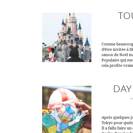
TO
Comme beaucoup d
d’être invitée à 
saison de Noël m
Populaire qui me t
cela profite vra
DAY
M
Après quelques jo
Tokyo pour quelqu
Il a fallu faire u