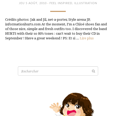
·
JEU 5 AOÛT, 2010
FEEL INSPIRED
,
ILLUSTRATION
Crédits photos: Jak and Jil, net-a-porter, Style arena JP,
informationhurts.com At the moment, I’m a Chloé shoes fan and
of those nice, simple and fresh outfits too. I discovered the band
HURTS with their so 80’s tones : can’t wait to buy their CD in
September ! Have a great weekend ! PS: Et si …
Lire plus
Recherche
pour: