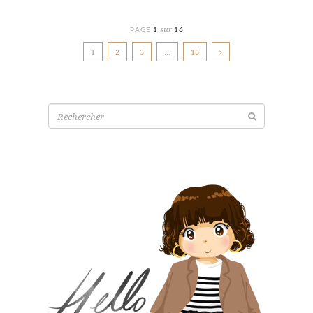
sur
PAGE
1
16
1
2
3
…
16
Recherche
pour: