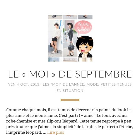
LE « MOI » DE SEPTEMBRE
·
VEN 4 OCT, 2013
LES "MOI" DE L'ANNÉE
,
MODE
,
PETITES TENUES
EN SITUATION
Comme chaque mois, il est temps de décerner la palme du look le
plus aimé et le moins aimé. C’est parti ! + aimé : Le look avec ma
robe-chemise et mes slip-ons léopard. Cette tenue regroupe à peu
près tout ce que j’aime : la simplicité de la robe, le perfecto fétiche,
l’imprimé léopard, …
Lire plus