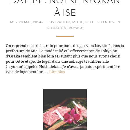
DAY 14 : NOTRE RYOKAN
À ISE
·
MER 28 MAI, 2014
ILLUSTRATION
,
MODE
,
PETITES TENUES EN
SITUATION
,
VOYAGE
On reprend encore le train pour nous diriger vers Ise, situé dans la
préfecture de Mie. La modernité et l’effervescence de Tokyo ou
d’Osaka semblent bien loin ! D’autant plus que nous avons choisi,
pour cette étape, de loger dans une auberge traditionnelle
(=ryokan) appelée Hoshidekan. Je n’avais jamais expérimenté ce
type de logement lors …
Lire plus