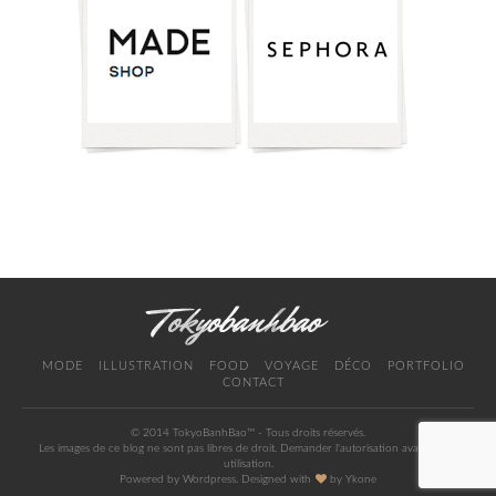
MODE
ILLUSTRATION
FOOD
VOYAGE
DÉCO
PORTFOLIO
CONTACT
© 2014 TokyoBanhBao™ - Tous droits réservés.
Les images de ce blog ne sont pas libres de droit. Demander l'autorisation avant toute
utilisation.
Powered by Wordpress. Designed with
by
Ykone