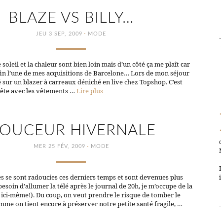
BLAZE VS BILLY…
·
JEU 3 SEP, 2009
MODE
le soleil et la chaleur sont bien loin mais d’un côté ça me plaît car
fin l’une de mes acquisitions de Barcelone… Lors de mon séjour
ué sur un blazer à carreaux déniché en live chez Topshop. C’est
 tête avec les vêtements …
Lire plus
OUCEUR HIVERNALE
·
MER 25 FÉV, 2009
MODE
 se sont radoucies ces derniers temps et sont devenues plus
besoin d’allumer la télé après le journal de 20h, je m’occupe de la
ici-même!). Du coup, on veut prendre le risque de tomber le
me on tient encore à préserver notre petite santé fragile, …