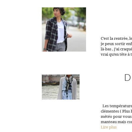
C’est la rentrée, 
je peux sortir en
là-bas , j’ai craq
vrai qu’en tête à
D
Les températures
clémentes ( Plus 
météo pour vous 
manteau mais com
Lire plus