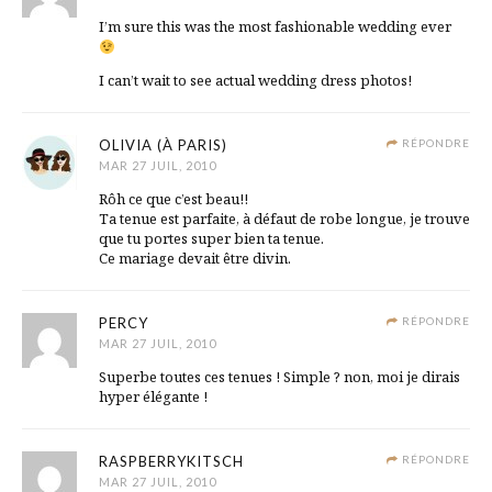
I’m sure this was the most fashionable wedding ever
I can’t wait to see actual wedding dress photos!
OLIVIA (À PARIS)
RÉPONDRE
MAR 27 JUIL, 2010
Rôh ce que c’est beau!!
Ta tenue est parfaite, à défaut de robe longue, je trouve
que tu portes super bien ta tenue.
Ce mariage devait être divin.
PERCY
RÉPONDRE
MAR 27 JUIL, 2010
Superbe toutes ces tenues ! Simple ? non, moi je dirais
hyper élégante !
RASPBERRYKITSCH
RÉPONDRE
MAR 27 JUIL, 2010