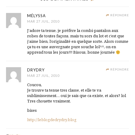
MÉLYSSA
RÉPONDRE
MAR 27 JUIL, 2010
J’adore ta tenue, je préfère la combi-pantalon aux
robes de toutes façons, mais tu sors du lot et c’est que
j’aime bien, l’originalité en quelque sorte. Alors comme
ça tu es une auvergnate pure souche lol^^, on en
apprend tous les jours!!! Bisous, bonne journée
DRYDRY
RÉPONDRE
MAR 27 JUIL, 2010
Coucou,
Je trouve ta tenue tres classe, et elle te va
sublimissement… oui je sais que ca existe, et alors? lol
Tres chouette vraiment.
bises
http://leblogdedrydry.blog