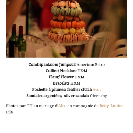
Combipantalon/ Jumpsuit
American Retro
Collier/ Necklace
H&M
Fleur/ Flower
H&M
Bracelets
H&M
Pochette à plumes/ feather clutch
Asos
Sandales argentées/ silver sandals
Givenchy
Photos par TH au mariage d’
Alix
, en compagnie de
Betty
,
Louise
,
Lila.