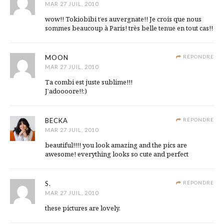
MAR 27 JUIL, 2010
wow!! Tokiobibi t’es auvergnate!! Je crois que nous
sommes beaucoup à Paris! très belle tenue en tout cas!!
MOON
RÉPONDRE
MAR 27 JUIL, 2010
Ta combi est juste sublime!!!
J’adoooore!!:)
BECKA
RÉPONDRE
MAR 27 JUIL, 2010
beautiful!!!! you look amazing and the pics are
awesome! everything looks so cute and perfect
S.
RÉPONDRE
MAR 27 JUIL, 2010
these pictures are lovely.