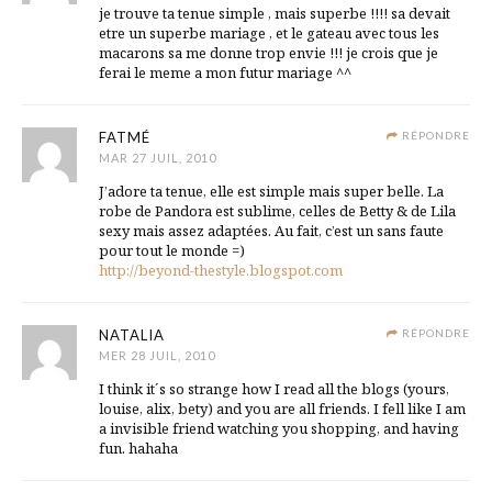
je trouve ta tenue simple , mais superbe !!!! sa devait
etre un superbe mariage , et le gateau avec tous les
macarons sa me donne trop envie !!! je crois que je
ferai le meme a mon futur mariage ^^
FATMÉ
RÉPONDRE
MAR 27 JUIL, 2010
J’adore ta tenue, elle est simple mais super belle. La
robe de Pandora est sublime, celles de Betty & de Lila
sexy mais assez adaptées. Au fait, c’est un sans faute
pour tout le monde =)
http://beyond-thestyle.blogspot.com
NATALIA
RÉPONDRE
MER 28 JUIL, 2010
I think it´s so strange how I read all the blogs (yours,
louise, alix, bety) and you are all friends. I fell like I am
a invisible friend watching you shopping, and having
fun. hahaha