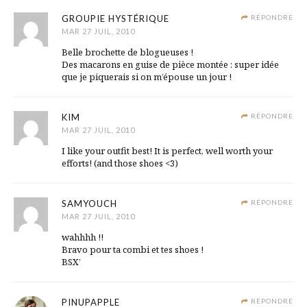
GROUPIE HYSTÉRIQUE
RÉPONDRE
MAR 27 JUIL, 2010
Belle brochette de blogueuses !
Des macarons en guise de pièce montée : super idée
que je piquerais si on m’épouse un jour !
KIM
RÉPONDRE
MAR 27 JUIL, 2010
I like your outfit best! It is perfect, well worth your
efforts! (and those shoes <3)
SAMYOUCH
RÉPONDRE
MAR 27 JUIL, 2010
wahhhh !!
Bravo pour ta combi et tes shoes !
BSX’
PINUPAPPLE
RÉPONDRE