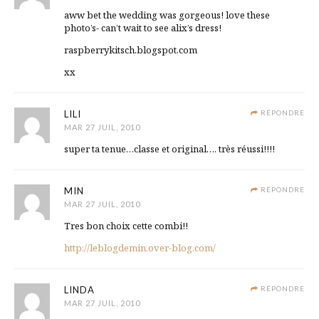
aww bet the wedding was gorgeous! love these
photo’s- can’t wait to see alix’s dress!
raspberrykitsch.blogspot.com
xx
LILI
RÉPONDRE
MAR 27 JUIL, 2010
super ta tenue…classe et original…. très réussi!!!!
MIN
RÉPONDRE
MAR 27 JUIL, 2010
Tres bon choix cette combi!!
http://leblogdemin.over-blog.com/
LINDA
RÉPONDRE
MAR 27 JUIL, 2010