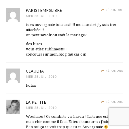
PARISTEMPSLIBRE
RÉPONDRE
MER 28 JUIL, 2010
tu es auvergnate toi aussi!!!! moi aussi et j’y suis tres
attachée!!!
on peut savoir ou etait le mariage?
des bises
vous etiez sublimes!!!!!
concours sur mon blog (au cas ou)
CLAUDIA
RÉPONDRE
MER 28 JUIL, 2010
holaa
LA PETITE
RÉPONDRE
MER 28 JUIL, 2010
Wouhaou ! Ce combi te va à ravir ! La tenue est simple
mais chic comme il faut. Et tes chaussures : j’adore !
Ben oui ça se voit trop que tu es Auvergnate