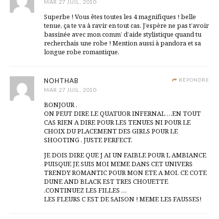
MAR 27 JUIL, 2010
Superbe ! Vous êtes toutes les 4 magnifiques ! belle
tenue, ça te va à ravir en tout cas. J’espère ne pas t’avoir
bassinée avec mon comm’ d’aide stylistique quand tu
recherchais une robe ! Mention aussi à pandora et sa
longue robe romantique.
NOHTHAB
RÉPONDRE
MAR 27 JUIL, 2010
BONJOUR ,
ON PEUT DIRE LE QUATUOR INFERNAL …EN TOUT
CAS RIEN A DIRE POUR LES TENUES NI POUR LE
CHOIX DU PLACEMENT DES GIRLS POUR LE
SHOOTING . JUSTE PERFECT.
JE DOIS DIRE QUE J AI UN FAIBLE POUR L AMBIANCE
PUISQUE JE SUIS MOI MEME DANS CET UNIVERS
TRENDY ROMANTIC POUR MON ETE A MOI. CE COTE
DUNE AND BLACK EST TRES CHOUETTE
.CONTINUEZ LES FILLES …
LES FLEURS C EST DE SAISON ! MEME LES FAUSSES!