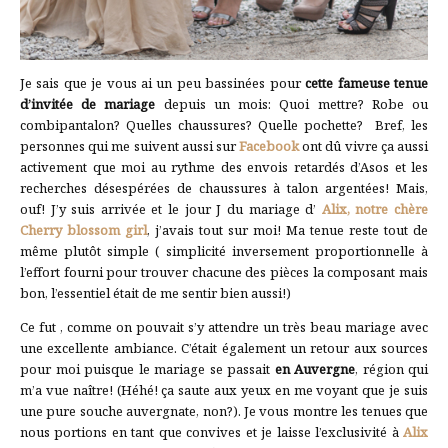
Je sais que je vous ai un peu bassinées pour
cette fameuse tenue
d’invitée de mariage
depuis un mois: Quoi mettre? Robe ou
combipantalon? Quelles chaussures? Quelle pochette? Bref, les
personnes qui me suivent aussi sur
Facebook
ont dû vivre ça aussi
activement que moi au rythme des envois retardés d’Asos et les
recherches désespérées de chaussures à talon argentées! Mais,
ouf! J’y suis arrivée et le jour J du mariage d’
Alix, notre chère
Cherry blossom girl
, j’avais tout sur moi! Ma tenue reste tout de
même plutôt simple ( simplicité inversement proportionnelle à
l’effort fourni pour trouver chacune des pièces la composant mais
bon, l’essentiel était de me sentir bien aussi!)
Ce fut , comme on pouvait s’y attendre un très beau mariage avec
une excellente ambiance. C’était également un retour aux sources
pour moi puisque le mariage se passait
en Auvergne
, région qui
m’a vue naître! (Héhé! ça saute aux yeux en me voyant que je suis
une pure souche auvergnate, non?). Je vous montre les tenues que
nous portions en tant que convives et je laisse l’exclusivité à
Alix