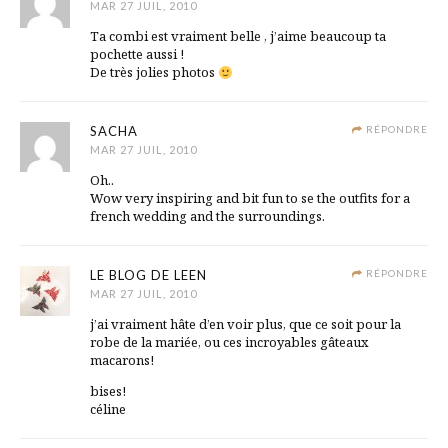
MAR 27 JUIL, 2010
Ta combi est vraiment belle , j’aime beaucoup ta
pochette aussi !
De très jolies photos
SACHA
RÉPONDRE
MAR 27 JUIL, 2010
Oh..
Wow very inspiring and bit fun to se the outfits for a
french wedding and the surroundings.
LE BLOG DE LEEN
RÉPONDRE
MAR 27 JUIL, 2010
j’ai vraiment hâte d’en voir plus, que ce soit pour la
robe de la mariée, ou ces incroyables gâteaux
macarons!
bises!
céline