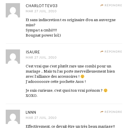
CHARLOTTEV03
RÉPONDRE
MAR 27 JUIL, 2010
Et sans indiscretion t es originaire d’ou an auvergne
miss?
Sympa t a cmbi!!!!
Bougnat power lol;)
ISAURE
RÉPONDRE
MAR 27 JUIL, 2010
C’est vrai que c’est plutôt rare une combi pour un
mariage .. Mais tu l’as porte merveilleusement bien
avec l’alliance des accessoires !
J’adoooooore cette pochette Asos !
Je suis curieuse, c’est quoi ton vrai prénom ?
XOXO.
LNNN
RÉPONDRE
MAR 27 JUIL, 2010
Effectivement, ce devait être un très beau mariage!!