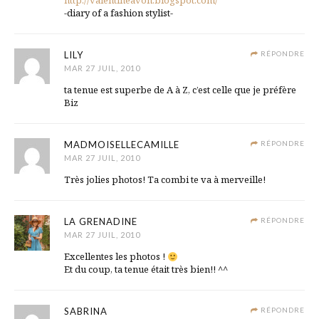
http://valentineavoh.blogspot.com/
-diary of a fashion stylist-
LILY
RÉPONDRE
MAR 27 JUIL, 2010
ta tenue est superbe de A à Z, c’est celle que je préfère
Biz
MADMOISELLECAMILLE
RÉPONDRE
MAR 27 JUIL, 2010
Très jolies photos! Ta combi te va à merveille!
LA GRENADINE
RÉPONDRE
MAR 27 JUIL, 2010
Excellentes les photos !
Et du coup, ta tenue était très bien!! ^^
SABRINA
RÉPONDRE