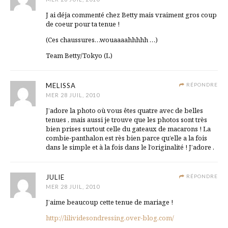
J ai déja commenté chez Betty mais vraiment gros coup
de coeur pour ta tenue !
(Ces chaussures…wouaaaahhhhh …)
Team Betty/Tokyo (L)
MELISSA
RÉPONDRE
MER 28 JUIL, 2010
J’adore la photo où vous êtes quatre avec de belles
tenues , mais aussi je trouve que les photos sont très
bien prises surtout celle du gateaux de macarons ! La
combie-panthalon est rès bien parce qu’elle a la fois
dans le simple et à la fois dans le l’originalité ! J’adore .
JULIE
RÉPONDRE
MER 28 JUIL, 2010
J’aime beaucoup cette tenue de mariage !
http://lilividesondressing.over-blog.com/