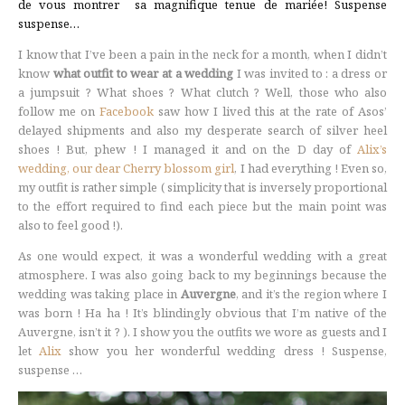
de vous montrer sa magnifique tenue de mariée! Suspense
suspense…
I know that I’ve been a pain in the neck for a month, when I didn’t
know
what outfit to wear at a wedding
I was invited to : a dress or
a jumpsuit ? What shoes ? What clutch ? Well, those who also
follow me on
Facebook
saw how I lived this at the rate of Asos’
delayed shipments and also my desperate search of silver heel
shoes ! But, phew ! I managed it and on the D day of
Alix’s
wedding, our dear Cherry blossom girl
, I had everything ! Even so,
my outfit is rather simple ( simplicity that is inversely proportional
to the effort required to find each piece but the main point was
also to feel good !).
As one would expect, it was a wonderful wedding with a great
atmosphere. I was also going back to my beginnings because the
wedding was taking place in
Auvergne
, and it’s the region where I
was born ! Ha ha ! It’s blindingly obvious that I’m native of the
Auvergne, isn’t it ? ). I show you the outfits we wore as guests and I
let
Alix
show you her wonderful wedding dress ! Suspense,
suspense …