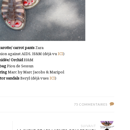
arotte/ carrot pants
Zara
shion against AIDS, H&M (déjà vu
ICI
)
idée/ Orchid
H&M
/bag
Piou de Sessun
 ring
Marc by Marc Jacobs & Maripol
ator sandals
Beryl (déjà vues
ICI
)
75 COMMENTAIRES
SUIVANT