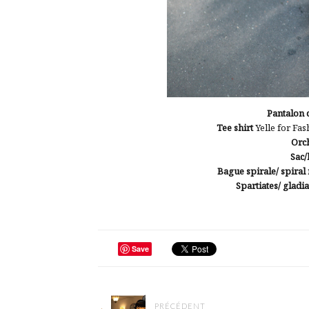
Pantalon c
Tee shirt
Yelle for Fa
Orch
Sac
Bague spirale/ spiral
Spartiates/ gladi
Save
PRÉCÉDENT