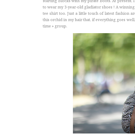
starting blocks with my pirate boots. At present,
to wear my 3-year-old gladiator shoes ! A winning
tee shirt too. Just a little touch of latest fashion a
this orchid in my hair that, if everything goes well
time » group.