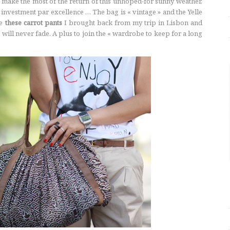
 I make the most of the return of this unhoped-for sunny weather,
 investment par excellence … The bag is « vintage » and the Yelle
re
these carrot pants
I brought back from my trip in Lisbon and
, will never fade. A plus to join the « wardrobe to keep for a long