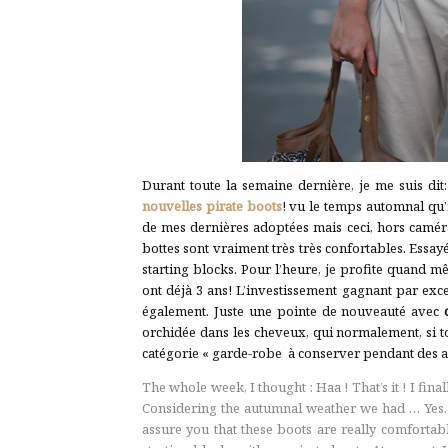
Durant toute la semaine dernière, je me suis dit
nouvelles pirate boots
! vu le temps automnal qu’i
de mes dernières adoptées mais ceci, hors camér
bottes sont vraiment très très confortables. Essayée
starting blocks. Pour l’heure, je profite quand m
ont déjà 3 ans! L’investissement gagnant par exce
également. Juste une pointe de nouveauté avec
orchidée dans les cheveux, qui normalement, si t
catégorie « garde-robe à conserver pendant des a
The whole week, I thought : Haa ! That’s it ! I final
Considering the autumnal weather we had … Yes, w
assure you that these boots are really comfortab