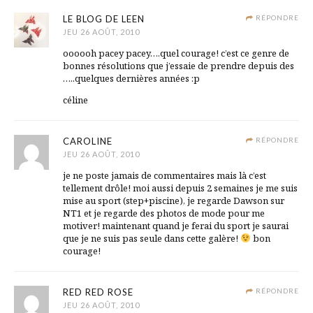
LE BLOG DE LEEN
RÉPONDRE
JEU 26 AOÛT, 2010
oooooh pacey pacey….quel courage! c’est ce genre de
bonnes résolutions que j’essaie de prendre depuis des
…..quelques dernières années :p
céline
CAROLINE
RÉPONDRE
JEU 26 AOÛT, 2010
je ne poste jamais de commentaires mais là c’est
tellement drôle! moi aussi depuis 2 semaines je me suis
mise au sport (step+piscine), je regarde Dawson sur
NT1 et je regarde des photos de mode pour me
motiver! maintenant quand je ferai du sport je saurai
que je ne suis pas seule dans cette galère!
bon
courage!
RED RED ROSE
RÉPONDRE
JEU 26 AOÛT, 2010