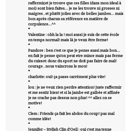
raffermir,et je trouve que ces filles (dans mon ideal à
moi) sont bien faites… je ne les trouve ni grosses ni
maigres , et plutôt jolies avec de belles jambes… mais
bon après chacun sa référence en matière de
corpulence…^^
*
Valentine : ohh la la ! moi aussi je suis de cette école
en temps normal! mais là je veux être ferme!
*
Pandore : ben c’est ce que je pense aussi mais bon…
en fait je pense qu’on peut etre mince mais pas ferme
du cuissot: donc du sport ne doit pas faire de mal!
courage , nous vaincrons le mou!
*
charlotte: oui! ça passe carrément plus vite!
*
lou : je ne veux rien perdre attention! juste raffermir
et me sentir bien! et si la jambe est galbée et affinée
je ne crache pas dessus non plus! ^^ allez on se
motive!
*
Clem : Friends ça fait les abdos du coup! pas mal
comme idée!
*
Jennifer – Stylish Clin d’Oeil : oui c’est ma tenue