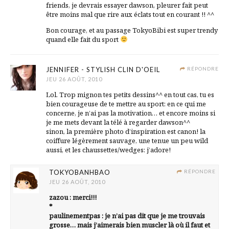
friends, je devrais essayer dawson, pleurer fait peut
être moins mal que rire aux éclats tout en courant !! ^^
Bon courage, et au passage TokyoBibi est super trendy
quand elle fait du sport
JENNIFER - STYLISH CLIN D'OEIL
RÉPONDRE
JEU 26 AOÛT, 2010
Lol. Trop mignon tes petits dessins^^ en tout cas, tu es
bien courageuse de te mettre au sport: en ce qui me
concerne, je n’ai pas la motivation… et encore moins si
je me mets devant la télé à regarder dawson^^
sinon, la première photo d’inspiration est canon! la
coiffure légèrement sauvage, une tenue un peu wild
aussi, et les chaussettes/wedges: j’adore!
TOKYOBANHBAO
RÉPONDRE
JEU 26 AOÛT, 2010
zazou : merci!!!
*
paulinementpas : je n’ai pas dit que je me trouvais
grosse… mais j’aimerais bien muscler là où il faut et