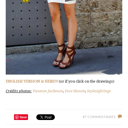
ENGLISH VERSION is HERE!!!
(or if you click on the drawings)
Crédits photos:
Vanessa Jackman
,
Face Hunter
,
Stylesightings
Save
87 COMMENTAIRES