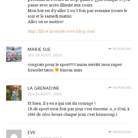
passe avec accès illimité aux cours.
Mon but est d’y aller 2 ou 3 fois par semaine (cours le
soir et le samedi matin).
Allez on se motive!
http://lili-et-la-mode.over-blog.com/
MARIE SUE
RÉPONDRE
JEU 26 AOÛT, 2010
congrats pour le sport!!! t’auras mérité mon super
bracelet tatoo
bisous miss
LA GRENADINE
RÉPONDRE
JEU 26 AOÛT, 2010
Et bien, il y en a qui ont du courage !
1h de sport trois fois par jour, c’est énorme. o_o (Oui, à
côté de zéro heure chaque jour, c’est beaucoup.)
EVE
RÉPONDRE