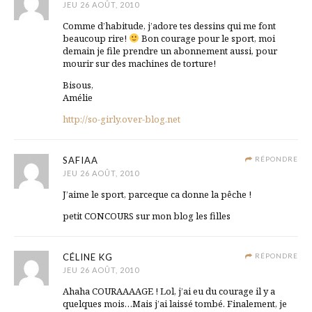
JEU 26 AOÛT, 2010
Comme d’habitude, j’adore tes dessins qui me font
beaucoup rire!
Bon courage pour le sport, moi
demain je file prendre un abonnement aussi, pour
mourir sur des machines de torture!
Bisous,
Amélie
http://so-girly.over-blog.net
SAFIAA
RÉPONDRE
JEU 26 AOÛT, 2010
J’aime le sport, parceque ca donne la pêche !
petit CONCOURS sur mon blog les filles
CÉLINE KG
RÉPONDRE
JEU 26 AOÛT, 2010
Ahaha COURAAAAGE ! Lol, j’ai eu du courage il y a
quelques mois…Mais j’ai laissé tombé. Finalement, je