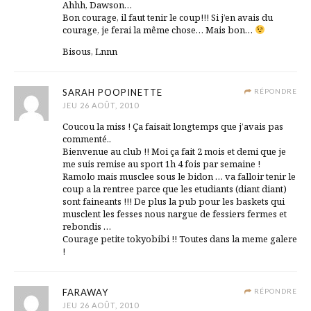
Ahhh, Dawson…
Bon courage, il faut tenir le coup!!! Si j’en avais du
courage, je ferai la même chose… Mais bon…
Bisous, Lnnn
SARAH POOPINETTE
RÉPONDRE
JEU 26 AOÛT, 2010
Coucou la miss ! Ça faisait longtemps que j’avais pas
commenté..
Bienvenue au club !! Moi ça fait 2 mois et demi que je
me suis remise au sport 1h 4 fois par semaine !
Ramolo mais musclee sous le bidon … va falloir tenir le
coup a la rentree parce que les etudiants (diant diant)
sont faineants !!! De plus la pub pour les baskets qui
musclent les fesses nous nargue de fessiers fermes et
rebondis …
Courage petite tokyobibi !! Toutes dans la meme galere
!
FARAWAY
RÉPONDRE
JEU 26 AOÛT, 2010