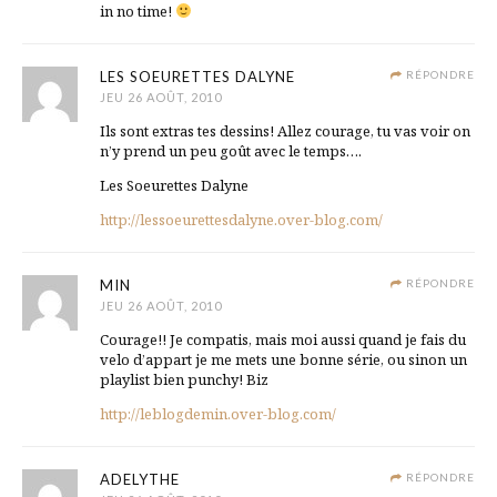
in no time!
LES SOEURETTES DALYNE
RÉPONDRE
JEU 26 AOÛT, 2010
Ils sont extras tes dessins! Allez courage, tu vas voir on
n’y prend un peu goût avec le temps….
Les Soeurettes Dalyne
http://lessoeurettesdalyne.over-blog.com/
MIN
RÉPONDRE
JEU 26 AOÛT, 2010
Courage!! Je compatis, mais moi aussi quand je fais du
velo d’appart je me mets une bonne série, ou sinon un
playlist bien punchy! Biz
http://leblogdemin.over-blog.com/
ADELYTHE
RÉPONDRE