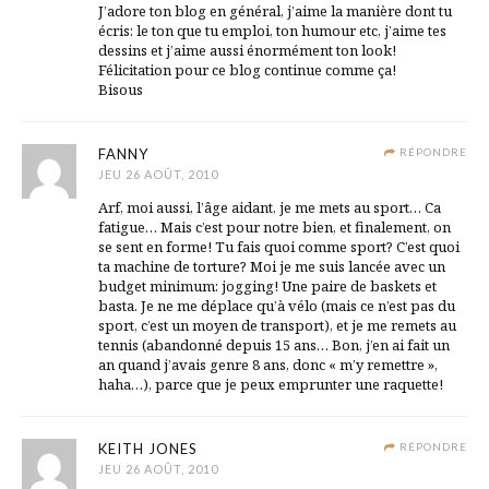
J’adore ton blog en général, j’aime la manière dont tu
écris: le ton que tu emploi, ton humour etc, j’aime tes
dessins et j’aime aussi énormément ton look!
Félicitation pour ce blog continue comme ça!
Bisous
FANNY
RÉPONDRE
JEU 26 AOÛT, 2010
Arf, moi aussi, l’âge aidant, je me mets au sport… Ca
fatigue… Mais c’est pour notre bien, et finalement, on
se sent en forme! Tu fais quoi comme sport? C’est quoi
ta machine de torture? Moi je me suis lancée avec un
budget minimum: jogging! Une paire de baskets et
basta. Je ne me déplace qu’à vélo (mais ce n’est pas du
sport, c’est un moyen de transport), et je me remets au
tennis (abandonné depuis 15 ans… Bon, j’en ai fait un
an quand j’avais genre 8 ans, donc « m’y remettre »,
haha…), parce que je peux emprunter une raquette!
KEITH JONES
RÉPONDRE
JEU 26 AOÛT, 2010