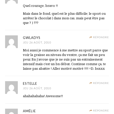
Quel courage, bravo !!
Mais dans le fond, quel est le plus difficile; le sport ou
arrêter le chocolat ( dans mon cas, mais peut être pas
que ? ) ???
GWLADYS
RÉPONDRE
JEU 26 AOÛT, 2010
Moi aussi je commence à me mettre au sport parce que
voir la graisse au niveau du ventre, ça me fait un peu
peur. Bn j’avoue que je ne suis pas un entrainement
intensif mais c’est un bn début. Continue comme ça, te
laisse pas abattre ! Aller motivé motivé !!!! =D. bsxxx
ESTELLE
RÉPONDRE
JEU 26 AOÛT, 2010
ahahahahaha! Awesome!!
AMÉLIE
RÉPONDRE