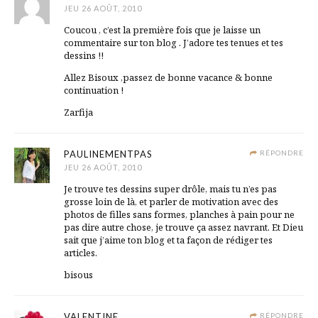
JEU 26 AOÛT, 2010
Coucou , c’est la première fois que je laisse un
commentaire sur ton blog . J’adore tes tenues et tes
dessins !!
Allez Bisoux ,passez de bonne vacance & bonne
continuation !
Zarfija
PAULINEMENTPAS
RÉPONDRE
JEU 26 AOÛT, 2010
Je trouve tes dessins super drôle, mais tu n’es pas
grosse loin de là, et parler de motivation avec des
photos de filles sans formes, planches à pain pour ne
pas dire autre chose, je trouve ça assez navrant. Et Dieu
sait que j’aime ton blog et ta façon de rédiger tes
articles.
bisous
VALENTINE
RÉPONDRE