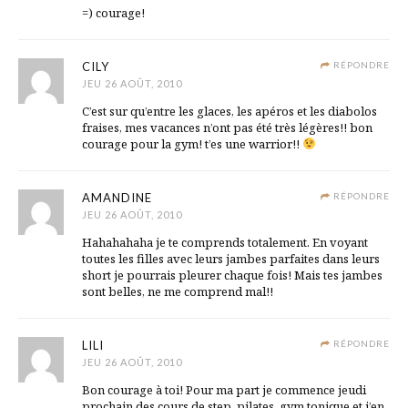
=) courage!
CILY
RÉPONDRE
JEU 26 AOÛT, 2010
C’est sur qu’entre les glaces, les apéros et les diabolos
fraises, mes vacances n’ont pas été très légères!! bon
courage pour la gym! t’es une warrior!!
AMANDINE
RÉPONDRE
JEU 26 AOÛT, 2010
Hahahahaha je te comprends totalement. En voyant
toutes les filles avec leurs jambes parfaites dans leurs
short je pourrais pleurer chaque fois! Mais tes jambes
sont belles, ne me comprend mal!!
LILI
RÉPONDRE
JEU 26 AOÛT, 2010
Bon courage à toi! Pour ma part je commence jeudi
prochain des cours de step, pilates, gym tonique et j’en