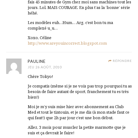
fais 45 minutes de Gym chez moi sans machines tout les
jours. Lol. MAIS COURAGE. En plus t’as la ‘bonne’ série
héhé.
Les modèles euh…Hum… Arg. c’est bon tu ma
complexé u_u…
Xoxo, Céline
http://www.areyouincorrect.blogspot.com
PAULINE
RÉPONDRE
JEU 26 AOÛT, 2010
Chère Tokyo!
Je compatis (même si je ne vois pas trop pourquoi tu as
besoin de faire autant de sport, franchement tu es très
bien!)
Moi je m’y suis mise hier avec abonnement au Club
Med et tout le tintouin, et je me dis (à mon stade faut ce
qui faut!) que 2h par jour c’est une bon début.
Allez, 3 mois pour muscler la petite marmotte que je
suis et ça devrait le faire!