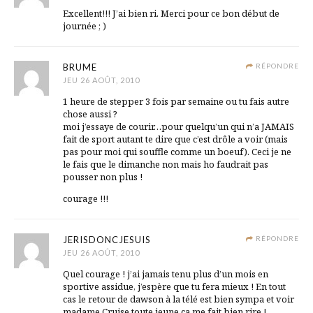
Excellent!!! J’ai bien ri. Merci pour ce bon début de
journée ; )
BRUME
RÉPONDRE
JEU 26 AOÛT, 2010
1 heure de stepper 3 fois par semaine ou tu fais autre
chose aussi ?
moi j’essaye de courir…pour quelqu’un qui n’a JAMAIS
fait de sport autant te dire que c’est drôle a voir (mais
pas pour moi qui souffle comme un boeuf). Ceci je ne
le fais que le dimanche non mais ho faudrait pas
pousser non plus !
courage !!!
JERISDONCJESUIS
RÉPONDRE
JEU 26 AOÛT, 2010
Quel courage ! j’ai jamais tenu plus d’un mois en
sportive assidue, j’espère que tu fera mieux ! En tout
cas le retour de dawson à la télé est bien sympa et voir
madame Cruise toute jeune ça me fait bien rire !