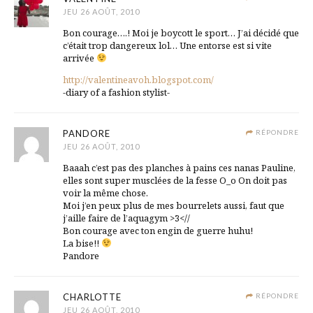
JEU 26 AOÛT, 2010
Bon courage….! Moi je boycott le sport… J’ai décidé que
c’était trop dangereux lol… Une entorse est si vite
arrivée
http://valentineavoh.blogspot.com/
-diary of a fashion stylist-
PANDORE
RÉPONDRE
JEU 26 AOÛT, 2010
Baaah c’est pas des planches à pains ces nanas Pauline,
elles sont super musclées de la fesse O_o On doit pas
voir la même chose.
Moi j’en peux plus de mes bourrelets aussi, faut que
j’aille faire de l’aquagym >3<//
Bon courage avec ton engin de guerre huhu!
La bise!!
Pandore
CHARLOTTE
RÉPONDRE
JEU 26 AOÛT, 2010