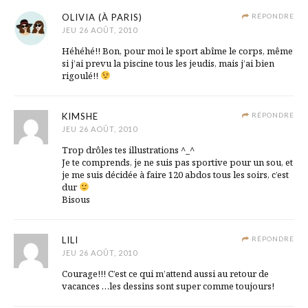
OLIVIA (À PARIS)
RÉPONDRE
JEU 26 AOÛT, 2010
Héhéhé!! Bon, pour moi le sport abîme le corps, même
si j’ai prevu la piscine tous les jeudis, mais j’ai bien
rigoulé!!
KIMSHE
RÉPONDRE
JEU 26 AOÛT, 2010
Trop drôles tes illustrations ^_^
Je te comprends, je ne suis pas sportive pour un sou, et
je me suis décidée à faire 120 abdos tous les soirs, c’est
dur
Bisous
LILI
RÉPONDRE
JEU 26 AOÛT, 2010
Courage!!! C’est ce qui m’attend aussi au retour de
vacances …les dessins sont super comme toujours!