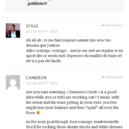
préférée!!!
1FILLE
RÉPONDRE
JEU 26 AOÛT, 2010
Ah ah ah , tu me fais toujours autant rire avec tes
dessins que j’adore.
Allez courage, courage… moi je me met au régime et au
sport dès ce week end, l’épreuve du maillot de bain cet
été n’a pas été facile.
CAMERON
RÉPONDRE
JEU 26 AOÛT, 2010
Are you sure watching « Dawson’s Creek » is a good
idea while you or Bibi are working out ? I mean, with
the sweat and the tears getting in your eyes, you two
might lose your balance and then *splat* all over the
floor.
As for your goal though, bon courage, mademoiselle.
You’ll be rocking those denim shorts and white dresses