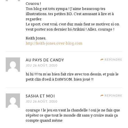
Coucou !
Ton blog est très sympa ! J’aime beaucoup tes
illustrations, tes petites BD. C’est amusant à lire et à
regarder.
Le sport, c’est vrai, c’est dur, mais faut se motiver, si on
veut porter son dernier bi-/trikini ! Allez, courage !
Keith Jones,
http://keith-jones.over-blog.com
AU PAYS DE CANDY
RÉPONDRE
JEU 26 AOÛT, 2010
hi hi !!! tu m’as bien fait rire avec ton dessin, et puis le
petit clin d’oeil à DAWSON, bien joué !!
SASHA ET MOI
RÉPONDRE
JEU 26 AOÛT, 2010
courage ! le jeu en vaut la chandelle ! oui je ne fais que
répéter ce que tout le monde dit sans y croire mais ça
compte quand même