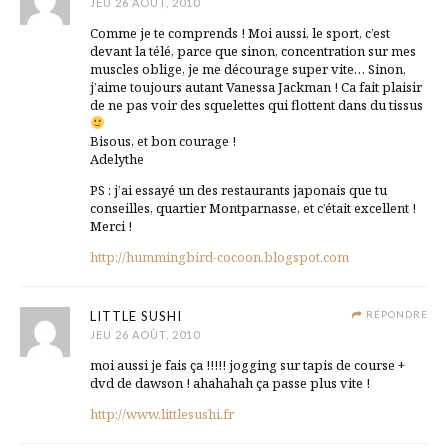
JEU 26 AOÛT, 2010
Comme je te comprends ! Moi aussi, le sport, c’est
devant la télé, parce que sinon, concentration sur mes
muscles oblige, je me décourage super vite… Sinon,
j’aime toujours autant Vanessa Jackman ! Ca fait plaisir
de ne pas voir des squelettes qui flottent dans du tissus
Bisous, et bon courage !
Adelythe
PS : j’ai essayé un des restaurants japonais que tu
conseilles, quartier Montparnasse, et c’était excellent !
Merci !
http://hummingbird-cocoon.blogspot.com
LITTLE SUSHI
RÉPONDRE
JEU 26 AOÛT, 2010
moi aussi je fais ça !!!!! jogging sur tapis de course +
dvd de dawson ! ahahahah ça passe plus vite !
http://www.littlesushi.fr