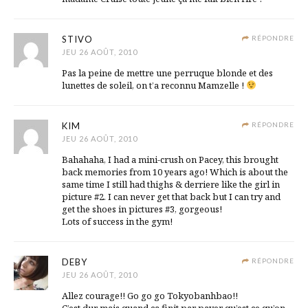
STIVO
RÉPONDRE
JEU 26 AOÛT, 2010
Pas la peine de mettre une perruque blonde et des
lunettes de soleil, on t’a reconnu Mamzelle !
KIM
RÉPONDRE
JEU 26 AOÛT, 2010
Bahahaha, I had a mini-crush on Pacey, this brought
back memories from 10 years ago! Which is about the
same time I still had thighs & derriere like the girl in
picture #2. I can never get that back but I can try and
get the shoes in pictures #3, gorgeous!
Lots of success in the gym!
DEBY
RÉPONDRE
JEU 26 AOÛT, 2010
Allez courage!! Go go go Tokyobanhbao!!