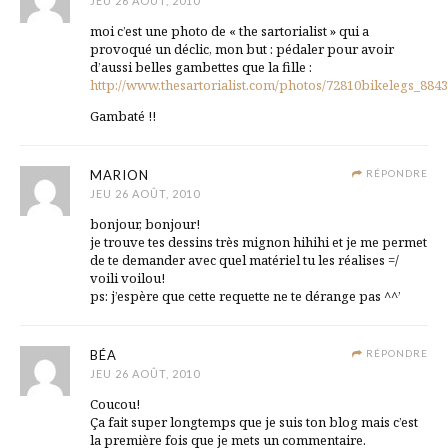
JEU 26 AOÛT, 2010
moi c’est une photo de « the sartorialist » qui a
provoqué un déclic, mon but : pédaler pour avoir
d’aussi belles gambettes que la fille :
http://www.thesartorialist.com/photos/72810bikelegs_88
Gambaté !!
MARION
RÉPONDRE
JEU 26 AOÛT, 2010
bonjour, bonjour!
je trouve tes dessins très mignon hihihi et je me permet
de te demander avec quel matériel tu les réalises =/
voili voilou!
ps: j’espère que cette requette ne te dérange pas ^^’
BÉA
RÉPONDRE
JEU 26 AOÛT, 2010
Coucou!
Ça fait super longtemps que je suis ton blog mais c’est
la première fois que je mets un commentaire.