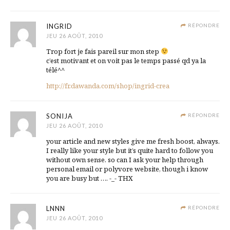
INGRID
RÉPONDRE
JEU 26 AOÛT, 2010
Trop fort je fais pareil sur mon step
c’est motivant et on voit pas le temps passé qd ya la
télé^^
http://fr.dawanda.com/shop/ingrid-crea
SONIJA
RÉPONDRE
JEU 26 AOÛT, 2010
your article and new styles give me fresh boost, always.
I really like your style but it’s quite hard to follow you
without own sense. so can I ask your help through
personal email or polyvore website, though i know
you are busy but …. -_- THX
LNNN
RÉPONDRE
JEU 26 AOÛT, 2010