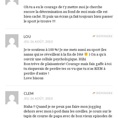
Oh tu a eu le courage de t’y mettre moi je cherche
encore la détermination au fond de moi mais elle est
bien caché. Et puis un écran ça fait toujours bien passer
le sport je trouve !!!
LOU
RÉPONDRE
JEU 26 AOÛT, 2010
Je te soutiens à 100 %! Je me mets aussi au sport (les
nanas qui se réveillent à la fin de l’été
) On a qu’à
ouvrir une cellule psychologique. Hihi
Bon trève de plaisanterie! Courage mais fais gaffe à toi
tu risquerais de perdre tes os vu que tu n’as RIEN à
perdre d’autre !
Love bisous
CLEM
RÉPONDRE
JEU 26 AOÛT, 2010
Haha !! Quand je ne peux pas faire mon jogging
dehors avec mon i-pod dans les oreilles, je cours sur le
tapis de course de papa avec de bon vieux episodes de