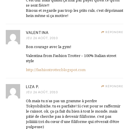
C’est dur mais quand ça finit par payer qu’est ce qu’on
se sent fière!!
Bisous et regarde pas trop les ptits culs, c’est déprimant
hein même si ça motive!
VALENTINA
RÉPONDRE
JEU 26 AOÛT, 2010
Bon courage avec la gym!
Valentina from Fashion Trotter – 100% Italian street
style
http://fashiontrotter.blogspot.com
LIZA P.
RÉPONDRE
JEU 26 AOÛT, 2010
Oh mais tu n’as pas un gramme à perdre
Tokyobibiche, tu es parfaite! Si c’est pour se raffermir
le cuissot, ok, ça ça fait du bien à tout le monde, mais
pitié de cherche pas à devenir filiforme, c’est pas
joliiiiii (cri du cœur d’une filiforme qui rêverait d’être
pulpeuse)