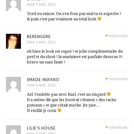
MAR 5 AVR, 2011
Tord ou raison. On s’en fous pas mal tu es superbe !
& puis c’est pas vraiment un total look
BERENGERE
RÉPONDRE
MAR 5 AVR, 2011
eh bien le look est super ! et jolie complemetarite du
perf et du short ! la mariniere est parfaite dessous !!!
bravo un sans faute !
(MADE IN)FARO
RÉPONDRE
MAR 5 AVR, 2011
Arf, t’embête pas avec Karl, c’est un ringard
Il a même dit que les bootcut c’étaient « des cache-
poteaux » et que c’était moche. Jte jure…
Il vieillit je crois
LILIE'S HOUSE
RÉPONDRE
MAR 5 AVR, 2011