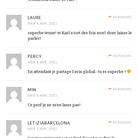
LAURE
RÉPONDRE
MER 6 AVR, 2011
superbe tenue! et Karl a tort des fois non? donc laisse le
parler!
PERCY
RÉPONDRE
MER 6 AVR, 2011
En attendant je partage l’avis global : tu es superbe !
MIN
RÉPONDRE
MER 6 AVR, 2011
Ce perf je ne m’en lasse pas!
LETIZIABARCELONA
RÉPONDRE
MER 6 AVR, 2011
t’es trop mignonne et ça Karl il peut pas dire le