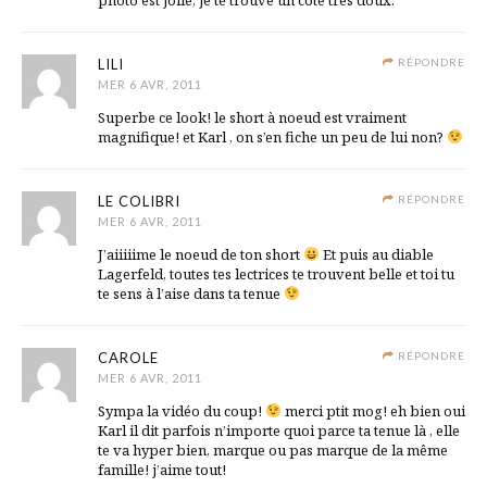
LILI
RÉPONDRE
MER 6 AVR, 2011
Superbe ce look! le short à noeud est vraiment
magnifique! et Karl , on s’en fiche un peu de lui non?
LE COLIBRI
RÉPONDRE
MER 6 AVR, 2011
J’aiiiiime le noeud de ton short
Et puis au diable
Lagerfeld, toutes tes lectrices te trouvent belle et toi tu
te sens à l’aise dans ta tenue
CAROLE
RÉPONDRE
MER 6 AVR, 2011
Sympa la vidéo du coup!
merci ptit mog! eh bien oui
Karl il dit parfois n’importe quoi parce ta tenue là , elle
te va hyper bien, marque ou pas marque de la même
famille! j’aime tout!