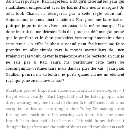
dans un reportage : Karl Lagerfeld a dit qu’il détestait les gens qui
s’habillaient uniquement avec les habits d’une même marque ( Un
total look Chanel ne dérogerait pas à cette règle selon lui).
Aujourd’hui, je tends ainsi le bâton à Karl pour me faire battre
puisque je porte deux vêtements issus de la même marque! Il a
donc le droit de me détester. Cela dit, pour ma défense, j’ai pensé
que le perfecto et le short pouvaient être complémentaires dans
cette tenue. En effet, le short à noeud peut facilement me faire
prendre un aller simple vers le monde merveilleux de Cucu
Praland et j’ai voulu dévier la trajectoire avec le perfecto en cuir. Je
ne sais pas si Karl saura me pardonner cette faute de
consanguinité vestimentaire mais dans le pire des cas , Jean paul
Gaultier pourra me défendre: je porte quand même un élément
rayé qui joue en ma faveur, non?
Attention please! Important statement heard in a newsreport – I
forgot when exactly : Karl Lagerfeld said he hates people who
dress wearing only one brand of clothes (a total Chanel look is no
exception to this rule according to him). Today, I’m making a rod
for my own back since I’m wearing two items from the same
brand! He is thus entitled to hate me. This said, in my defense, I
thought the perfecto and the pair of shorts could complement each