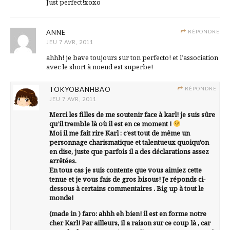
Just perfect!xoxo
ANNE
RÉPONDRE
JEU 7 AVR, 2011
ahhh! je bave toujours sur ton perfecto! et l’association
avec le short à noeud est superbe!
TOKYOBANHBAO
RÉPONDRE
JEU 7 AVR, 2011
Merci les filles de me soutenir face à karl! je suis sûre
qu’il tremble là où il est en ce moment !
Moi il me fait rire Karl : c’est tout de même un
personnage charismatique et talentueux quoiqu’on
en dise, juste que parfois il a des déclarations assez
arrêtées.
En tous cas je suis contente que vous aimiez cette
tenue et je vous fais de gros bisous! Je réponds ci-
dessous à certains commentaires . Big up à tout le
monde!
(made in ) faro: ahhh eh bien! il est en forme notre
cher Karl! Par ailleurs, il a raison sur ce coup là , car