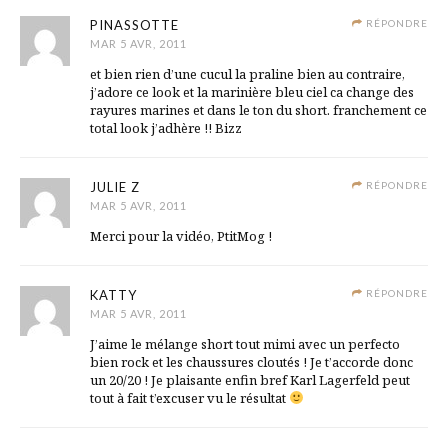
PINASSOTTE
RÉPONDRE
MAR 5 AVR, 2011
et bien rien d’une cucul la praline bien au contraire,
j’adore ce look et la marinière bleu ciel ca change des
rayures marines et dans le ton du short. franchement ce
total look j’adhère !! Bizz
JULIE Z
RÉPONDRE
MAR 5 AVR, 2011
Merci pour la vidéo, PtitMog !
KATTY
RÉPONDRE
MAR 5 AVR, 2011
J’aime le mélange short tout mimi avec un perfecto
bien rock et les chaussures cloutés ! Je t’accorde donc
un 20/20 ! Je plaisante enfin bref Karl Lagerfeld peut
tout à fait t’excuser vu le résultat