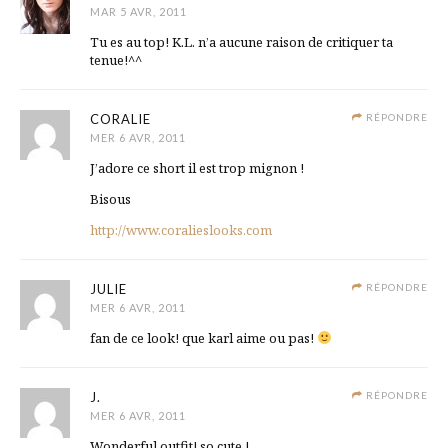
MAR 5 AVR, 2011
Tu es au top! K.L. n’a aucune raison de critiquer ta
tenue!^^
CORALIE
RÉPONDRE
MER 6 AVR, 2011
J’adore ce short il est trop mignon !
Bisous
http://www.coralieslooks.com
JULIE
RÉPONDRE
MER 6 AVR, 2011
fan de ce look! que karl aime ou pas!
J.
RÉPONDRE
MER 6 AVR, 2011
Wonderful outfit! so cute !