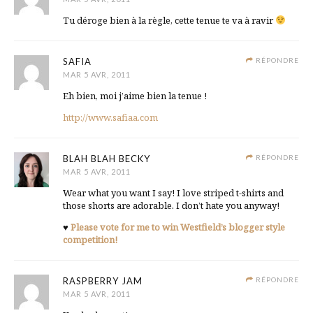
Tu déroge bien à la règle, cette tenue te va à ravir
SAFIA
RÉPONDRE
MAR 5 AVR, 2011
Eh bien, moi j’aime bien la tenue !
http://www.safiaa.com
BLAH BLAH BECKY
RÉPONDRE
MAR 5 AVR, 2011
Wear what you want I say! I love striped t-shirts and
those shorts are adorable. I don’t hate you anyway!
♥
Please vote for me to win Westfield’s blogger style
competition!
RASPBERRY JAM
RÉPONDRE
MAR 5 AVR, 2011