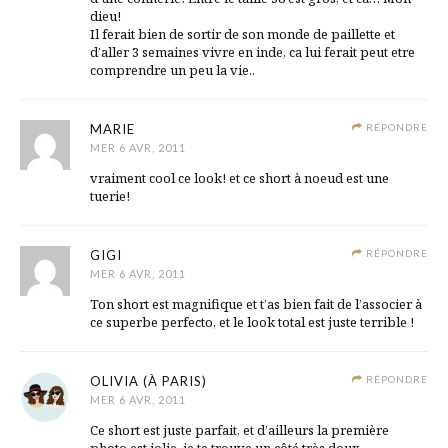
dieu!
Il ferait bien de sortir de son monde de paillette et
d’aller 3 semaines vivre en inde, ca lui ferait peut etre
comprendre un peu la vie..
MARIE
RÉPONDRE
MER 6 AVR, 2011
vraiment cool ce look! et ce short à noeud est une
tuerie!
GIGI
RÉPONDRE
MER 6 AVR, 2011
Ton short est magnifique et t’as bien fait de l’associer à
ce superbe perfecto, et le look total est juste terrible !
OLIVIA (À PARIS)
RÉPONDRE
MER 6 AVR, 2011
Ce short est juste parfait, et d’ailleurs la première
photo est jolie, je te trouve un côté très doux.