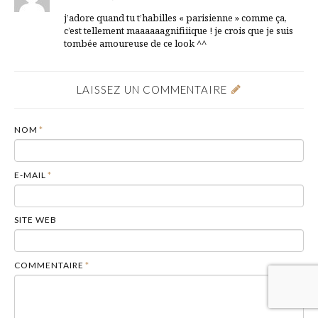
j’adore quand tu t’habilles « parisienne » comme ça,
c’est tellement maaaaaagnifiiique ! je crois que je suis
tombée amoureuse de ce look ^^
LAISSEZ UN COMMENTAIRE
NOM
*
E-MAIL
*
SITE WEB
COMMENTAIRE
*