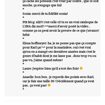
ça cache les poteaux c’est vrai! par contre , que ce soit
moche, ça n’engage que lui!
*
Sonia: merci de ta fidélité sonia!
*
Ptit Mog: siii!!! c’est celle ci! tu es un vrai cataloque de
L’INA dis moi?! ^^merci d’avoir posté la vidéo ,
comme ça on peut avoir la preuve de ce que j’avance!
héhé
*
Elena hoffmeyer: ha, je ne pense pas que ça compte
pour Karl ça! ^^ pour la marinière, oui c’est vrai
qu’on en a mangé ces dernières années mais c’est le
genre d’habit dont je me lasse pas , donc trop vu ou
pas vu, j’aime quand même!
*
Laure: j’espère bien qu’il a tort des fois!
*
Anaelle: bon ben , je reperds des points avec Karl,
car je fais une taille 38 ! Décidément quand ça veut
pas , ça veut pas!
*