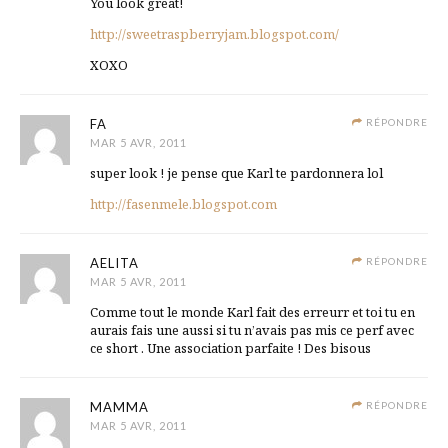
You look great!
http://sweetraspberryjam.blogspot.com/
XOXO
FA
RÉPONDRE
MAR 5 AVR, 2011
super look ! je pense que Karl te pardonnera lol
http://fasenmele.blogspot.com
AELITA
RÉPONDRE
MAR 5 AVR, 2011
Comme tout le monde Karl fait des erreurr et toi tu en
aurais fais une aussi si tu n’avais pas mis ce perf avec
ce short . Une association parfaite ! Des bisous
MAMMA
RÉPONDRE
MAR 5 AVR, 2011