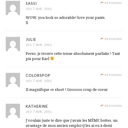
SASSI
RÉPONDRE
JEU 7 AVR, 2011
WOW, you look so adorable! love your pants.
X
JULIE
RÉPONDRE
JEU 7 AVR, 2011
Perso, je trouve cette tenue absolument parfaite ! Tant
pis pour Karl
COLORSPOP
RÉPONDRE
JEU 7 AVR, 2011
Il magnifique ce short ! Groooos coup de coeur
KATHERINE
RÉPONDRE
JEU 7 AVR, 2011
J’voulais juste te dire que j’avais les MÊME bottes, un
avantage de mon ancien emploi (j’les ai eu à demi