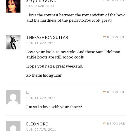
SEQUIN GOWN
SAM 9 AVR, 2011
I love the contrast between the romanticism of the bow
and the hardness of the perfecto.You look great!
THEFASHIONGUITAR
RÉPONDRE
LUN 11 AVR, 2011
Love your look, so my style! And those Sam Edelman
ankle boots are still soooo cool!!
Hope you had a great weekend.
xo thefashionguitar
L.
RÉPONDRE
LUN 11 AVR, 2011
I’m so In love with your shorts!
ÉLÉONORE
RÉPONDRE
LUN 25 AVR, 2011