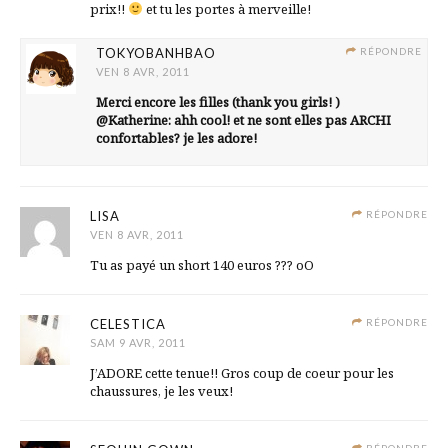
prix!!
et tu les portes à merveille!
TOKYOBANHBAO
RÉPONDRE
VEN 8 AVR, 2011
Merci encore les filles (thank you girls! )
@Katherine: ahh cool! et ne sont elles pas ARCHI
confortables? je les adore!
LISA
RÉPONDRE
VEN 8 AVR, 2011
Tu as payé un short 140 euros ??? oO
CELESTICA
RÉPONDRE
SAM 9 AVR, 2011
J’ADORE cette tenue!! Gros coup de coeur pour les
chaussures, je les veux!
RÉPONDRE