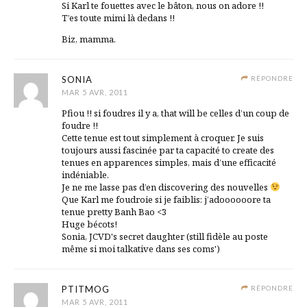
Si Karl te fouettes avec le bâton, nous on adore !!
T’es toute mimi là dedans !!
Biz, mamma.
SONIA
RÉPONDRE
MAR 5 AVR, 2011
Pfiou !! si foudres il y a, that will be celles d’un coup de
foudre !!
Cette tenue est tout simplement à croquer. Je suis
toujours aussi fascinée par ta capacité to create des
tenues en apparences simples, mais d’une efficacité
indéniable.
Je ne me lasse pas d’en discovering des nouvelles
Que Karl me foudroie si je faiblis: j’adoooooore ta
tenue pretty Banh Bao <3
Huge bécots!
Sonia, JCVD's secret daughter (still fidèle au poste
même si moi talkative dans ses coms')
PTITMOG
RÉPONDRE
MAR 5 AVR, 2011