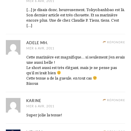
MER 6 AVR, 2011
[…] je disais donc, heureusement, Tokyobanhbao est là.
Son dernier article est très chouette. Et sa marinière
encore plus. Une de chez Claudie P. Tiens, tiens. C’est
[…]
ADELE MH.
RÉPONDRE
MER 6 AVR, 2011
Cette marinière est magnifique… si seulement j’en avais
une aussi belle !
Le short aussi est très élégant, mais je ne pense pas
qu’il m’irait bien
Cette tenue a de la gueule, en tout cas
Bisous
KARINE
RÉPONDRE
MER 6 AVR, 2011
Super jolie la tenue!