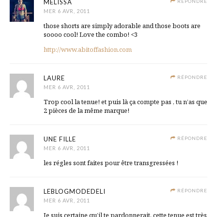
MELISSA
RÉPONDRE
MER 6 AVR, 2011
those shorts are simply adorable and those boots are
soooo cool! Love the combo! <3
http://www.abitoffashion.com
LAURE
RÉPONDRE
MER 6 AVR, 2011
Trop cool la tenue! et puis là ça compte pas , tu n’as que
2 pièces de la même marque!
UNE FILLE
RÉPONDRE
MER 6 AVR, 2011
les régles sont faites pour être transgressées !
LEBLOGMODEDELI
RÉPONDRE
MER 6 AVR, 2011
Je suis certaine qu’il te pardonnerait, cette tenue est très