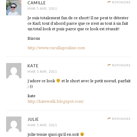
CAMILLE
RÉPONDRE
MAR 5 AVR, 2011
Je suis totalement fan de ce short! Il ne peut te détester
ce Karl, tout d’abord parce que ce n’est as tout à un fait
un total look et puis parce que ce look est réussit!
Bisous
http://www.cucullapraline.com
KATE
RÉPONDRE
MAR 5 AVR, 2011
j’adore ce look
et le short avec le petit noeud, parfait
;-))
kate
http://katewalk.blogspot.com/
JULIE
RÉPONDRE
MAR 5 AVR, 2011
jolie tenue quoi qu’il en soit