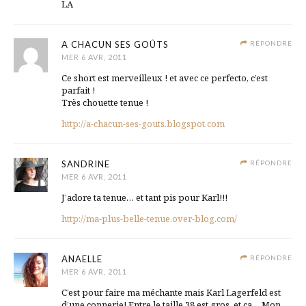
LA
A CHACUN SES GOÛTS
RÉPONDRE
MER 6 AVR, 2011
Ce short est merveilleux ! et avec ce perfecto, c’est
parfait !
Très chouette tenue !
http://a-chacun-ses-gouts.blogspot.com
SANDRINE
RÉPONDRE
MER 6 AVR, 2011
J’adore ta tenue… et tant pis pour Karl!!!
http://ma-plus-belle-tenue.over-blog.com/
ANAELLE
RÉPONDRE
MER 6 AVR, 2011
C’est pour faire ma méchante mais Karl Lagerfeld est
d’une connerie! Entre le taille 38 est gros, et ca… Mon