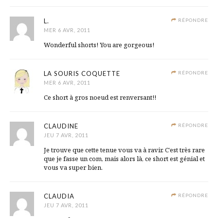
L.
RÉPONDRE
MER 6 AVR, 2011
Wonderful shorts! You are gorgeous!
LA SOURIS COQUETTE
RÉPONDRE
MER 6 AVR, 2011
Ce short à gros noeud est renversant!!
CLAUDINE
RÉPONDRE
JEU 7 AVR, 2011
Je trouve que cette tenue vous va à ravir. C’est très rare
que je fasse un com, mais alors là, ce short est génial et
vous va super bien.
CLAUDIA
RÉPONDRE
JEU 7 AVR, 2011