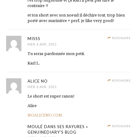
contraire !!
et ton short avec son noeud il déchire tout, trop bien
porté avec marinière + perf, je like very good!
MISSS
RÉPONDRE
MER 6 AVR, 2011
Tu seras pardonnée mon petit.
Karl L.
ALICE NO
RÉPONDRE
MER 6 AVR, 2011
Le short est super canon!
Alice
NOALICENO.COM
MOULÉ DANS SES RAYURES «
RÉPONDRE
GENUINEDIARY'S BLOG