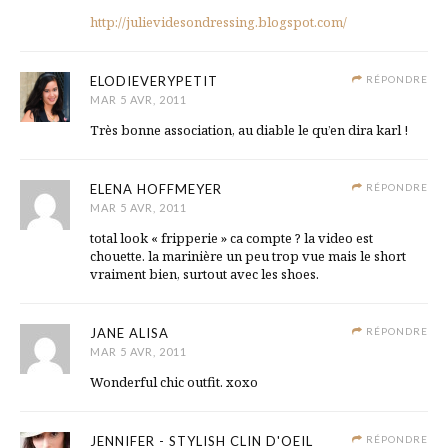
http://julievidesondressing.blogspot.com/
ELODIEVERYPETIT
RÉPONDRE
MAR 5 AVR, 2011
Très bonne association, au diable le qu’en dira karl !
ELENA HOFFMEYER
RÉPONDRE
MAR 5 AVR, 2011
total look « fripperie » ca compte ? la video est
chouette. la marinière un peu trop vue mais le short
vraiment bien, surtout avec les shoes.
JANE ALISA
RÉPONDRE
MAR 5 AVR, 2011
Wonderful chic outfit. xoxo
JENNIFER - STYLISH CLIN D'OEIL
RÉPONDRE