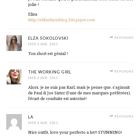
jolie !
Elisa
http://elifashionblog.blogspot.com
ELZA SOKOLOVSKI
RÉPONDRE
MER 6 AVR, 2011
Ton short est génial !
THE WORKING GIRL
RÉPONDRE
MER 6 AVR, 2011
Alors, je ne suis pas Karl, mais je pense que, s’agissait
de Paul & Joe Sister (l’une de mes marques préférées),
l’écart de conduite est autorisé!
LA
RÉPONDRE
MER 6 AVR, 2011
Nice outfit, love your perfecto a lot!! STUNNING!