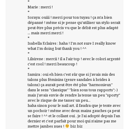
*
Marie : merci !
*
Soraya: ouiii ! merci pour ton tuyau ! ça m'a bien
dépanné ! même si je pense qu'utiliser un stylo serait
peut être plus précis vu que le débit est plus adapté
... mais merci merci !
*
Isabella Eclaires : haha ! I'm not sure I really know
what I'm doing but thank you ! ^^
*
Lilsirene : mercii ! il a l'air top ! avec le colori argenté
c'est cool ! merci beaucoup !
*
Samira : oui eh bien c'est sûr que si j'avais mis des
talons plus féminins (genre sandales à brides à
talons) ça aurait peut être été plus "harmonieux"
dans le sens "classique" "bien sous tous rapports";-)
mais j'avais envie de rendre la tenue un peu "sporty"
avec le risque de me tasser un peu...
haha sinon pour le nail art, il faudra que je tente avec
un pochoir ! même avec deux mains gauches ça peut
se faire ! ^^ et le collant oui , je l'ai adopté depuis l'an
dernier et c'est parfait pour moi qui n'aime pas me
mettre jambes nues !
biz biz