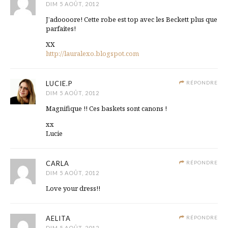
DIM 5 AOÛT, 2012
J’adoooore! Cette robe est top avec les Beckett plus que
parfaites!
XX
http://lauralexo.blogspot.com
LUCIE.P
RÉPONDRE
DIM 5 AOÛT, 2012
Magnifique !! Ces baskets sont canons !
xx
Lucie
CARLA
RÉPONDRE
DIM 5 AOÛT, 2012
Love your dress!!
AELITA
RÉPONDRE
DIM 5 AOÛT, 2012