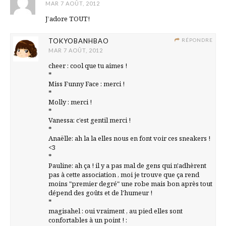
MAR 7 AOÛT, 2012
J’adore TOUT!
TOKYOBANHBAO
RÉPONDRE
MAR 7 AOÛT, 2012
cheer : cool que tu aimes !
*
Miss Funny Face : merci !
*
Molly : merci !
*
Vanessa: c’est gentil merci !
*
Anaëlle: ah la la elles nous en font voir ces sneakers !
<3
*
Pauline: ah ça ! il y a pas mal de gens qui n'adhèrent
pas à cette association , moi je trouve que ça rend
moins "premier degré" une robe mais bon après tout
dépend des goûts et de l'humeur !
*
magisahel : oui vraiment , au pied elles sont
confortables à un point ! :