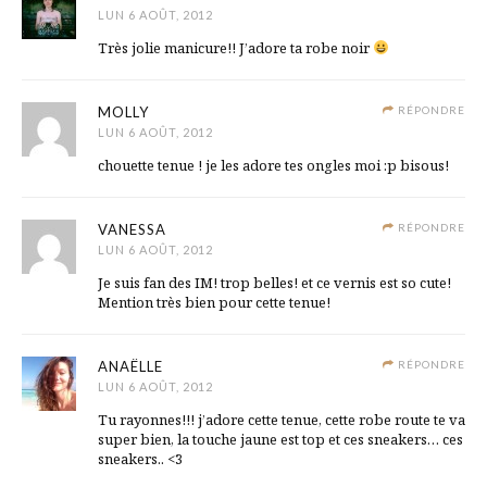
LUN 6 AOÛT, 2012
Très jolie manicure!! J’adore ta robe noir
MOLLY
RÉPONDRE
LUN 6 AOÛT, 2012
chouette tenue ! je les adore tes ongles moi :p bisous!
VANESSA
RÉPONDRE
LUN 6 AOÛT, 2012
Je suis fan des IM! trop belles! et ce vernis est so cute!
Mention très bien pour cette tenue!
ANAËLLE
RÉPONDRE
LUN 6 AOÛT, 2012
Tu rayonnes!!! j’adore cette tenue, cette robe route te va
super bien, la touche jaune est top et ces sneakers… ces
sneakers.. <3