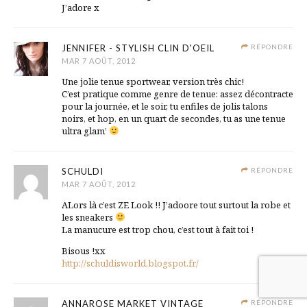
J’adore x
JENNIFER - STYLISH CLIN D'OEIL
RÉPONDRE
MAR 7 AOÛT, 2012
Une jolie tenue sportwear, version très chic!
C’est pratique comme genre de tenue: assez décontracte
pour la journée, et le soir, tu enfiles de jolis talons
noirs, et hop, en un quart de secondes, tu as une tenue
ultra glam’
SCHULDI
RÉPONDRE
MAR 7 AOÛT, 2012
ALors là c’est ZE Look !! J’adoore tout surtout la robe et
les sneakers
La manucure est trop chou, c’est tout à fait toi !
Bisous !xx
http://schuldisworld.blogspot.fr/
ANNAROSE MARKET VINTAGE
RÉPONDRE