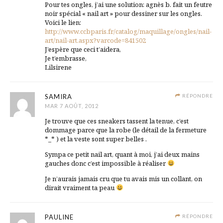
Pour tes ongles, j’ai une solution: agnès b. fait un feutre
noir spécial « nail art » pour dessiner sur les ongles.
Voici le lien:
http://www.ccbparis.fr/catalog/maquillage/ongles/nail-
art/nail-art.aspx?varcode=841502
J’espère que ceci t’aidera,
Je t’embrasse,
Lilsirene
SAMIRA
RÉPONDRE
MAR 7 AOÛT, 2012
Je trouve que ces sneakers tassent la tenue, c’est
dommage parce que la robe (le détail de la fermeture
*_* ) et la veste sont super belles .
Sympa ce petit nail art, quant à moi, j’ai deux mains
gauches donc c’est impossible à réaliser
Je n’aurais jamais cru que tu avais mis un collant, on
dirait vraiment ta peau
PAULINE
RÉPONDRE