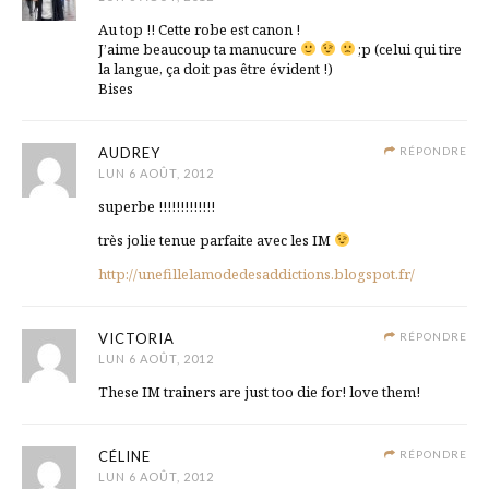
Au top !! Cette robe est canon !
J’aime beaucoup ta manucure
;p (celui qui tire
la langue, ça doit pas être évident !)
Bises
AUDREY
RÉPONDRE
LUN 6 AOÛT, 2012
superbe !!!!!!!!!!!!!
très jolie tenue parfaite avec les IM
http://unefillelamodedesaddictions.blogspot.fr/
VICTORIA
RÉPONDRE
LUN 6 AOÛT, 2012
These IM trainers are just too die for! love them!
CÉLINE
RÉPONDRE
LUN 6 AOÛT, 2012