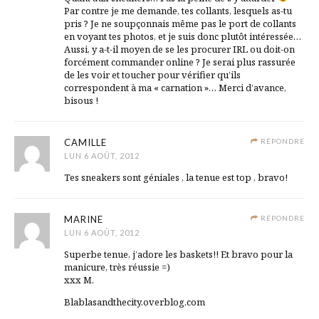
Par contre je me demande, tes collants, lesquels as-tu
pris ? Je ne soupçonnais même pas le port de collants
en voyant tes photos, et je suis donc plutôt intéressée…
Aussi, y a-t-il moyen de se les procurer IRL ou doit-on
forcément commander online ? Je serai plus rassurée
de les voir et toucher pour vérifier qu’ils
correspondent à ma « carnation »… Merci d’avance,
bisous !
CAMILLE
RÉPONDRE
LUN 6 AOÛT, 2012
Tes sneakers sont géniales , la tenue est top , bravo!
MARINE
RÉPONDRE
LUN 6 AOÛT, 2012
Superbe tenue, j’adore les baskets!! Et bravo pour la
manicure, très réussie =)
xxx M.
Blablasandthecity.overblog.com