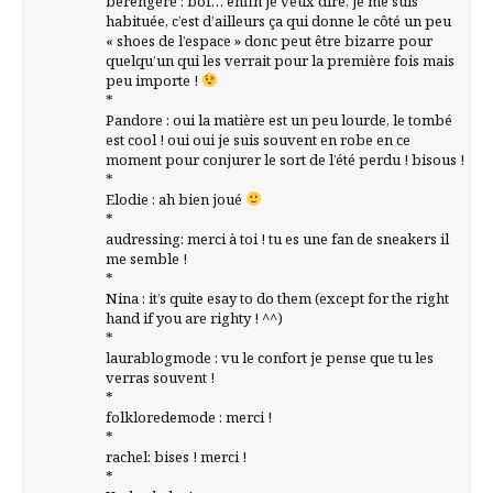
berengere : bof… enfin je veux dire, je me suis
habituée, c’est d’ailleurs ça qui donne le côté un peu
« shoes de l’espace » donc peut être bizarre pour
quelqu’un qui les verrait pour la première fois mais
peu importe !
*
Pandore : oui la matière est un peu lourde, le tombé
est cool ! oui oui je suis souvent en robe en ce
moment pour conjurer le sort de l’été perdu ! bisous !
*
Elodie : ah bien joué
*
audressing: merci à toi ! tu es une fan de sneakers il
me semble !
*
Nina : it’s quite esay to do them (except for the right
hand if you are righty ! ^^)
*
laurablogmode : vu le confort je pense que tu les
verras souvent !
*
folkloredemode : merci !
*
rachel: bises ! merci !
*