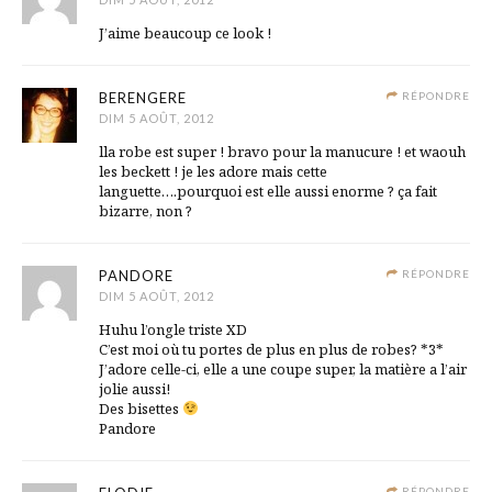
J’aime beaucoup ce look !
BERENGERE
RÉPONDRE
DIM 5 AOÛT, 2012
lla robe est super ! bravo pour la manucure ! et waouh
les beckett ! je les adore mais cette
languette….pourquoi est elle aussi enorme ? ça fait
bizarre, non ?
PANDORE
RÉPONDRE
DIM 5 AOÛT, 2012
Huhu l’ongle triste XD
C’est moi où tu portes de plus en plus de robes? *3*
J’adore celle-ci, elle a une coupe super, la matière a l’air
jolie aussi!
Des bisettes
Pandore
RÉPONDRE