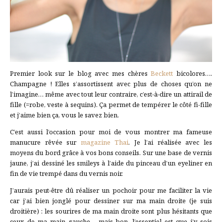
Premier look sur le blog avec mes chères
Beckett
bicolores….
Champagne ! Elles s’assortissent avec plus de choses qu’on ne
l’imagine… même avec tout leur contraire, c’est-à-dire un attirail de
fille (=robe, veste à sequins). Ça permet de tempérer le côté fi-fille
et j’aime bien ça, vous le savez bien.
C’est aussi l’occasion pour moi de vous montrer ma fameuse
manucure rêvée sur
magazine Thai
. Je l’ai réalisée avec les
moyens du bord grâce à vos bons conseils. Sur une base de vernis
jaune, j’ai dessiné les smileys à l’aide du pinceau d’un eyeliner en
fin de vie trempé dans du vernis noir.
J’aurais peut-être dû réaliser un pochoir pour me faciliter la vie
car j’ai bien jonglé pour dessiner sur ma main droite (je suis
droitière) : les sourires de ma main droite sont plus hésitants que
ceux de ma main gauche… mais bon, l’essentiel est que j’y sois