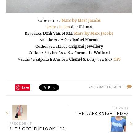
Robe / dress
Marc by Marc Jacobs
Veste / jacket
See U Soon
Bracelets
Dinh Van
,
H&M
,
Marc by Marc Jacobs
Sneakers
Beckett
Isabel Marant
Collier / necklace
Origami Jewellery
Collants / tights
Luxe 9
« Caramel »
Wolford
Vernis / nailpolish
Mimosa
Chanel
&
Lady in Black
OPI
Save
63 COMMENTAIRES
SUIVANT
THE DARK KNIGHT RISES
PRÉCÉDENT
SHE’S GOT THE LOOK ! #2