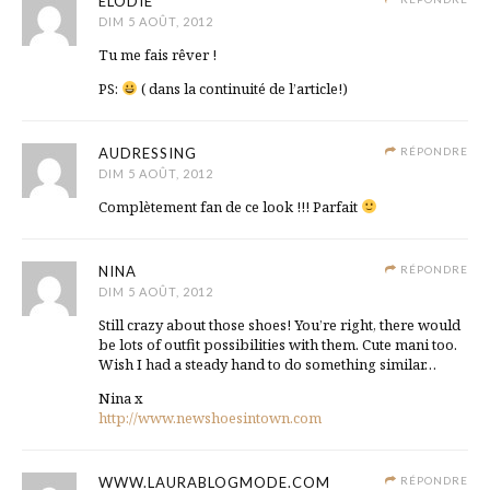
ELODIE
DIM 5 AOÛT, 2012
Tu me fais rêver !
PS:
( dans la continuité de l’article!)
AUDRESSING
RÉPONDRE
DIM 5 AOÛT, 2012
Complètement fan de ce look !!! Parfait
NINA
RÉPONDRE
DIM 5 AOÛT, 2012
Still crazy about those shoes! You’re right, there would
be lots of outfit possibilities with them. Cute mani too.
Wish I had a steady hand to do something similar…
Nina x
http://www.newshoesintown.com
WWW.LAURABLOGMODE.COM
RÉPONDRE