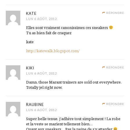
KATE
RÉPONDRE
LUN 6 AOÛT, 2012
Elles sont vraiment canonissimes ces sneakers
Tu as bien fait de craquer.
kate
http://katewalk.blogspot.com/
KIKI
RÉPONDRE
LUN 6 AOÛT, 2012
Damn, those Marant trainers are sold out everywhere.
Totally jel right now.
RAUBINE
RÉPONDRE
LUN 6 AOÛT, 2012
Super belle tenue, j’adhère tout simplement ! La robe
et la veste se marient tellement bien…
Quant aux sneakers… Pas la peine de s’y attarder