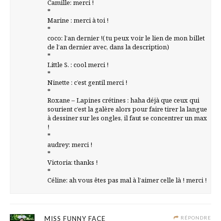
Camille: merci !
*
Marine : merci à toi !
*
coco: l’an dernier !( tu peux voir le lien de mon billet
de l’an dernier avec, dans la description)
*
Little S. : cool merci !
*
Ninette : c’est gentil merci !
*
Roxane – Lapines crétines : haha déjà que ceux qui
sourient c’est la galère alors pour faire tirer la langue
à dessiner sur les ongles, il faut se concentrer un max
!
*
audrey: merci !
*
Victoria: thanks !
*
Céline: ah vous êtes pas mal à l’aimer celle là ! merci !
MISS FUNNY FACE
RÉPONDRE