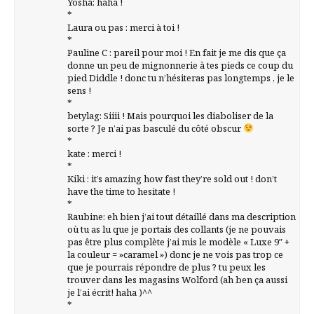
Yosha: haha !
*
Laura ou pas : merci à toi !
*
Pauline C : pareil pour moi ! En fait je me dis que ça
donne un peu de mignonnerie à tes pieds ce coup du
pied Diddle ! donc tu n’hésiteras pas longtemps , je le
sens !
*
betylag: Siiii ! Mais pourquoi les diaboliser de la
sorte ? Je n’ai pas basculé du côté obscur
*
kate : merci !
*
Kiki : it’s amazing how fast they’re sold out ! don’t
have the time to hesitate !
*
Raubine: eh bien j’ai tout détaillé dans ma description
où tu as lu que je portais des collants (je ne pouvais
pas être plus complète j’ai mis le modèle « Luxe 9″ +
la couleur = »caramel ») donc je ne vois pas trop ce
que je pourrais répondre de plus ? tu peux les
trouver dans les magasins Wolford (ah ben ça aussi
je l’ai écrit! haha )^^
*