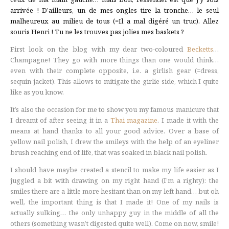
arrivée ! D’ailleurs, un de mes ongles tire la tronche… le seul
malheureux au milieu de tous (=Il a mal digéré un truc). Allez
souris Henri ! Tu ne les trouves pas jolies mes baskets ?
First look on the blog with my dear two-coloured
Becketts
…
Champagne! They go with more things than one would think…
even with their complete opposite, i.e. a girlish gear (=dress,
sequin jacket). This allows to mitigate the girlie side, which I quite
like as you know.
It’s also the occasion for me to show you my famous manicure that
I dreamt of after seeing it in a
Thai magazine
. I made it with the
means at hand thanks to all your good advice. Over a base of
yellow nail polish, I drew the smileys with the help of an eyeliner
brush reaching end of life, that was soaked in black nail polish.
I should have maybe created a stencil to make my life easier as I
juggled a bit with drawing on my right hand (I’m a righty): the
smiles there are a little more hesitant than on my left hand… but oh
well, the important thing is that I made it! One of my nails is
actually sulking… the only unhappy guy in the middle of all the
others (something wasn’t digested quite well). Come on now, smile!