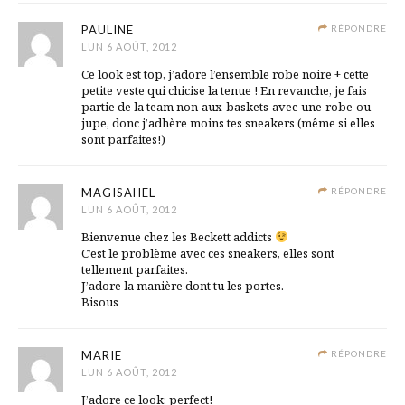
PAULINE
RÉPONDRE
LUN 6 AOÛT, 2012
Ce look est top, j’adore l’ensemble robe noire + cette
petite veste qui chicise la tenue ! En revanche, je fais
partie de la team non-aux-baskets-avec-une-robe-ou-
jupe, donc j’adhère moins tes sneakers (même si elles
sont parfaites!)
MAGISAHEL
RÉPONDRE
LUN 6 AOÛT, 2012
Bienvenue chez les Beckett addicts
C’est le problème avec ces sneakers, elles sont
tellement parfaites.
J’adore la manière dont tu les portes.
Bisous
MARIE
RÉPONDRE
LUN 6 AOÛT, 2012
J’adore ce look: perfect!