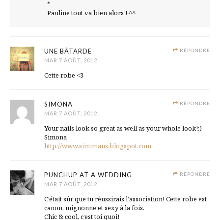
*
Pauline tout va bien alors ! ^^
UNE BÂTARDE
RÉPONDRE
MAR 7 AOÛT, 2012
Cette robe <3
SIMONA
RÉPONDRE
MAR 7 AOÛT, 2012
Your nails look so great as well as your whole look!:)
Simona
http://www.simimaus.blogspot.com
PUNCHUP AT A WEDDING
RÉPONDRE
MAR 7 AOÛT, 2012
C’était sûr que tu réussirais l’association! Cette robe est
canon, mignonne et sexy à la fois.
Chic & cool, c’est toi quoi!