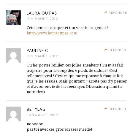
LAURA OU PAS
RÉPONDRE
DIM 5 AOÛT, 2012
Cette tenue est super et ton vernis est génial !
http://www.lauraoupas.com
PAULINE C
RÉPONDRE
DIM 5 AOÛT, 2012
Tu les portes biiiiien ces jolies sneakers ! Tu m’as fait
trop rire pour le coup des « pieds de diddl » ! C’est
tellement vrai ! C’est ce qui me repousse à chaque fois
que je les essaies. Mais pourtant, j’arrête pas d’y penser
et d’avoir envie de les réessayer. Obsession quand tu
nous tiens
BETYLAG
RÉPONDRE
LUN 6 AOÛT, 2012
nooooon
pas toi avec ces gros écrases merde!