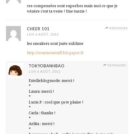
ces compensées sont superbes mais moi ce que je
vénère c’est ta veste ! Une tuerie !
CHEER 101
RÉPONDRE
LUN 6 AOÛT, 2012
les sneakers sont juste sublime
http://tousmonstuff.blogspot.fr
TOKYOBANHBAO
RÉPONDRE
LUN 6 AOÛT, 2012
Estelleblogmode: merci !
*
Laura: merci !
*
Lucie.P : cool que ça te plaise !
*
Carla : thanks !
*
Aelita : merci !
*