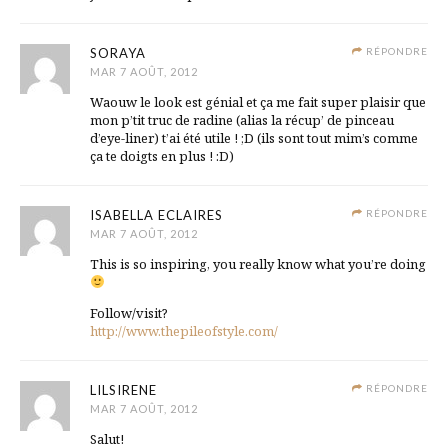
SORAYA
RÉPONDRE
MAR 7 AOÛT, 2012
Waouw le look est génial et ça me fait super plaisir que
mon p’tit truc de radine (alias la récup’ de pinceau
d’eye-liner) t’ai été utile ! ;D (ils sont tout mim’s comme
ça te doigts en plus ! :D)
ISABELLA ECLAIRES
RÉPONDRE
MAR 7 AOÛT, 2012
This is so inspiring, you really know what you’re doing
Follow/visit?
http://www.thepileofstyle.com/
LILSIRENE
RÉPONDRE
MAR 7 AOÛT, 2012
Salut!