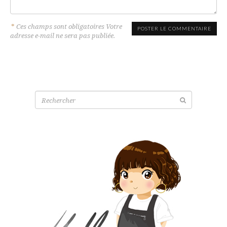
*
Ces champs sont obligatoires Votre
adresse e-mail ne sera pas publiée.
Recherche
pour: