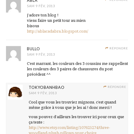
ABLA
SAM 9 FÉV, 2013
j’adore ton blog !
viens faire un petit tour au mien
bisous
http://ablacadabra.blogspot.com/
BULLO
RÉPONDRE
SAM 9 FÉV, 2013
C’est marrant, les couleurs des 3 coussins me rappellent
les couleurs des 3 paires de chaussures du post
précédent ^^
TOKYOBANHBAO
RÉPONDRE
SAM 9 FÉV, 2013
Cool que vous les trouviez mignons, c’est quand
même grâce à vous que je les ai ! donc merci !
vous pouvez d’ailleurs les trouver ici pour ceux que
ça tente :
http://www.etsy.com/listing/107625274/three-
woodland-plush-pillows-your-choice