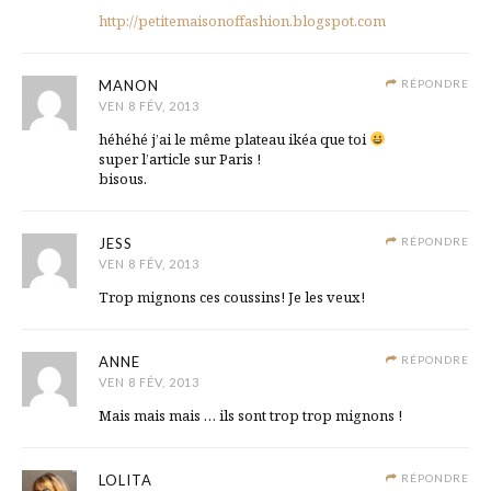
http://petitemaisonoffashion.blogspot.com
MANON
RÉPONDRE
VEN 8 FÉV, 2013
héhéhé j’ai le même plateau ikéa que toi
super l’article sur Paris !
bisous.
JESS
RÉPONDRE
VEN 8 FÉV, 2013
Trop mignons ces coussins! Je les veux!
ANNE
RÉPONDRE
VEN 8 FÉV, 2013
Mais mais mais … ils sont trop trop mignons !
LOLITA
RÉPONDRE