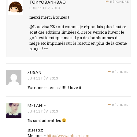
TOKYOBANHBAO
RÉPONDRE
LUN 11 FÉV, 2013
merci merci à toutes !
@Louivisa KS : oui comme je répondais plus haut ce
sont des éditions limitées d’Oreos version hiver : le
goût est identique mais il y a des bonhommes de
neige etc imprimés sur le biscuit en plus de la crème
rouge ! ^^
SUSAN
RÉPONDRE
LUN 11 FÉV, 2013
Extreme cuteness!!!!!!! love it!
MELANIE
RÉPONDRE
LUN 11 FÉV, 2013
Ils sont adorables
Bises xx
Melanie ~
http://www.mlncrd.com