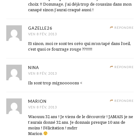
choix !! Dommage, j’ai déjà trop de coussins dans mon
canapé sinon j’aurai craqué aussi !
GAZELLE26
RÉPONDRE
VEN 8 FÉV, 2013
Et sinon, moi ce sont tes oréo qui m’on tapé dans l’oeil,
c’est quoi ce fourrage rouge ??!!!!!
NINA
RÉPONDRE
VEN 8 FÉV, 2013
Ils sont trop mignooooons <
MARION
RÉPONDRE
VEN 8 FÉV, 2013
Waouuu 32 ans ! Je viens de le découvrir ! JAMAIS je ne
t’aurais donné 32 ans. Je donnais presque 10 ans de
moins ! Félicitation ! mdrr
Marion