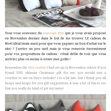
Vous vous souvenez du
concours Etsy
que je vous avais proposé
en Novembre dernier dans le but de me trouver LE cadeau de
Noël idéal (mais aussi pour que vous gagniez un bon d’achat sur le
site) ? J’arrive un peu tard mais je vous remercie énormément
pour vos propositions de cadeau : c’était drôle de voir que vous
arriviez plus ou moins à cerner mes goûts !
Remember the
Etsy contest
I had set up in November, where if you
found THE ultimate Christmas gift for me, you would win a
voucher to use on Etsy’s website?
I’m a bit late, but I thank you all
heaps and heaps for you gift suggestions: it was a lot of fun to see
that you really do kind of get my tastes!