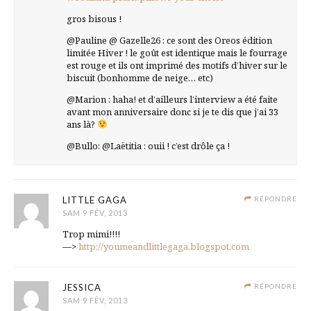
gros bisous !
@Pauline @ Gazelle26 : ce sont des Oreos édition
limitée Hiver ! le goût est identique mais le fourrage
est rouge et ils ont imprimé des motifs d’hiver sur le
biscuit (bonhomme de neige… etc)
@Marion : haha! et d’ailleurs l’interview a été faite
avant mon anniversaire donc si je te dis que j’ai 33
ans là?
@Bullo: @Laëtitia : ouii ! c’est drôle ça !
LITTLE GAGA
RÉPONDRE
SAM 9 FÉV, 2013
Trop mimi!!!!
—>
http://youmeandlittlegaga.blogspot.com
JESSICA
RÉPONDRE
SAM 9 FÉV, 2013