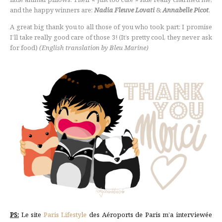
and the happy winners are:
Nadia Fleuve Lovati
&
Annabelle Picot
.
A great big thank you to all those of you who took part: I promise
I’ll take really good care of those 3! (It’s pretty cool, they never ask
for food)
(English translation by Bleu Marine)
PS:
Le site
Paris Lifestyle
des Aéroports de Paris m’a interviewée