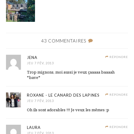
43 COMMENTAIRES
JENA
RÉPONDRE
JEU 7 FÉV, 2013
Trop mignons, moi aussi je veux çaaaaa baaaah
*bave*
ROXANE - LE CANARD DES LAPINES
RÉPONDRE
JEU 7 FÉV, 2013
Oh ils sont adorables !!! Je veux les mêmes :p
LAURA
RÉPONDRE
JEU 7 FÉV, 2013