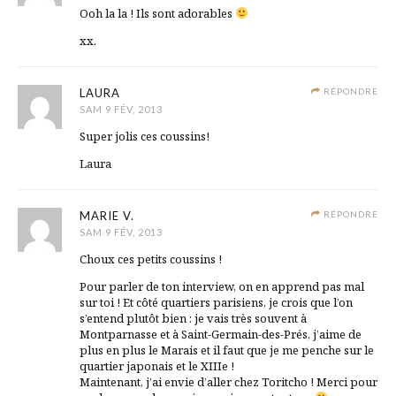
Ooh la la ! Ils sont adorables
xx.
LAURA
RÉPONDRE
SAM 9 FÉV, 2013
Super jolis ces coussins!
Laura
MARIE V.
RÉPONDRE
SAM 9 FÉV, 2013
Choux ces petits coussins !
Pour parler de ton interview, on en apprend pas mal
sur toi ! Et côté quartiers parisiens, je crois que l’on
s’entend plutôt bien : je vais très souvent à
Montparnasse et à Saint-Germain-des-Prés, j’aime de
plus en plus le Marais et il faut que je me penche sur le
quartier japonais et le XIIIe !
Maintenant, j’ai envie d’aller chez Toritcho ! Merci pour