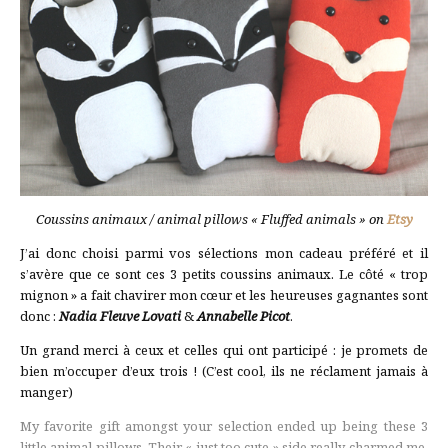
Coussins animaux / animal pillows « Fluffed animals » on
Etsy
J’ai donc choisi parmi vos sélections mon cadeau préféré et il
s’avère que ce sont ces 3 petits coussins animaux. Le côté « trop
mignon » a fait chavirer mon cœur et les heureuses gagnantes sont
donc :
Nadia Fleuve Lovati
&
Annabelle Picot
.
Un grand merci à ceux et celles qui ont participé : je promets de
bien m’occuper d’eux trois ! (C’est cool, ils ne réclament jamais à
manger)
My favorite gift amongst your selection ended up being these 3
little animal pillows. Their « just too cute » side really charmed me,