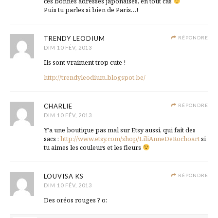
ces bonnes adresses japonaises, en tout cas
Puis tu parles si bien de Paris…!
TRENDY LEODIUM
RÉPONDRE
DIM 10 FÉV, 2013
Ils sont vraiment trop cute !
http://trendyleodium.blogspot.be/
CHARLIE
RÉPONDRE
DIM 10 FÉV, 2013
Y’a une boutique pas mal sur Etsy aussi, qui fait des
sacs :
http://www.etsy.com/shop/LiliAnneDeRochoart
si
tu aimes les couleurs et les fleurs
LOUVISA KS
RÉPONDRE
DIM 10 FÉV, 2013
Des oréos rouges ? o: