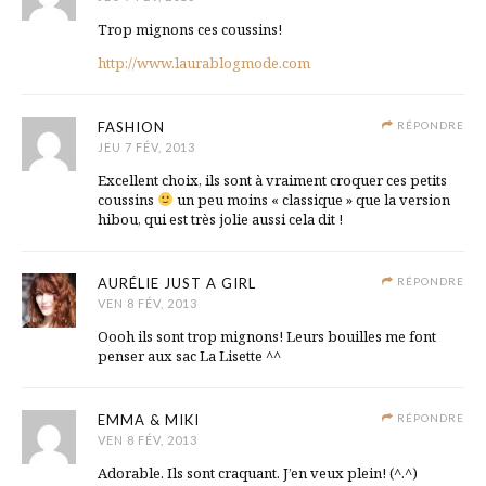
Trop mignons ces coussins!
http://www.laurablogmode.com
FASHION
RÉPONDRE
JEU 7 FÉV, 2013
Excellent choix, ils sont à vraiment croquer ces petits
coussins
un peu moins « classique » que la version
hibou, qui est très jolie aussi cela dit !
AURÉLIE JUST A GIRL
RÉPONDRE
VEN 8 FÉV, 2013
Oooh ils sont trop mignons! Leurs bouilles me font
penser aux sac La Lisette ^^
EMMA & MIKI
RÉPONDRE
VEN 8 FÉV, 2013
Adorable. Ils sont craquant. J’en veux plein! (^.^)