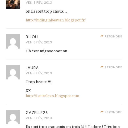
VEN 8 FÉV, 2013
oh ils sont trop choux…
http://hidinginheaven.blogspot.fr/
BIJOU
RÉPONDRE
VEN 8 FÉV, 2013
Oh c’est mignooooonnn
LAURA
RÉPONDRE
VEN 8 FÉV, 2013
Trop beaux !!!
XX
http://Lauralexo.blogspot.com
GAZELLE26
RÉPONDRE
VEN 8 FÉV, 2013
Ils sont trop craquants ces trois-là !! J’adore ! Très bon