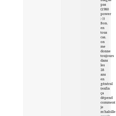
pas
(1980
power
;-))
Bon,
en
tous
cas,
on
me
donne
toujours
dans
les
28
ans
en
général
(enfin
ça
dépend
comment
je
m’habille