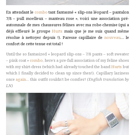
En attendant le
combo
tant fantasmé « slip-ons léopard – pantalon
7/8 – pull moelleux – manteau rose », voici une association pré-
automnale de mes chaussures félines avec ma robe-chemise (qui a
déjà effleuré le groupe
Hurts
mais que je me suis quand même
résolue à nettoyer depuis !). Paresse capillaire de
nouveau
… le
confort de cette tenue est total !
Until the so fantasized « leopard slip-ons – 7/8 pants – soft sweater
– pink coat »
combo
, here’s a pre-fall association of my feline shoes
with my shirt-dress (which had already touched the band
Hurts
but
which I finally decided to clean up since then!). Capillary laziness
once
again
… this outfit couldn’t be comfier!
(English translation by
LN)