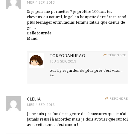
MER 4 SEP, 2013
Si je puis me permettre ? je préfère 100 fois tes
cheveux au naturel, le gel en houpette derrière te rend
plus teenager enfin moins femme fatale que dénué de
gel…
Belle journée
Maud
TOKYOBANHBAO
RÉPONDRE
JEU 5 SEP, 2013
oui à y regarder de plus près c’est vrai…
^^
CLÉLIA
RÉPONDRE
MER 4 SEP, 2013
Je ne suis pas fan de ce genre de chaussures que je n’ai
jamais réussi à accorder mais je dois avouer que sur toi
avec cette tenue c’est canon !