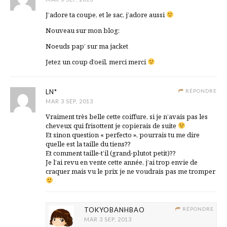
J’adore ta coupe, et le sac, j’adore aussi
Nouveau sur mon blog:
Noeuds pap’ sur ma jacket
Jetez un coup d’oeil, merci merci
LN*
RÉPONDRE
MAR 3 SEP, 2013
Vraiment très belle cette coiffure, si je n’avais pas les
cheveux qui frisottent je copierais de suite
Et sinon question « perfecto », pourrais tu me dire
quelle est la taille du tiens??
Et comment taille-t’il (grand-plutot petit)??
Je l’ai revu en vente cette année, j’ai trop envie de
craquer mais vu le prix je ne voudrais pas me tromper
TOKYOBANHBAO
RÉPONDRE
MAR 3 SEP, 2013