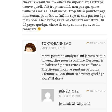
cheveux « saut du lit », elle te va super bien; l’autre je
trouve qu’elle fait trop travaillé, non pas que ça ne
t’aille pas mais elle fait un peu trop fifille pour ton âge
maintenant peut-être … (même si je ne sais pas ton âge
mais bon je le devine) reste les cheveux au naturel, tu
dégages quelque chose de sexy comme ça, avec du
caractère
TOKYOBANHBAO
RÉPONDRE
MER 4 SEP, 2013
Merci pour ton analyse! Oui je vois ce que
tu veux dire pour la coiffure. Du coup, je
m’habitue à porter cette « no coiffure ».
Effectivement ça me rend un peu plus
« femme ». Bon sinon tu devines quel âge
alors? Haha;-)
BÉNÉDICTE
RÉPONDRE
MER 4 SEP, 2013
je dirais 25, 26 par là