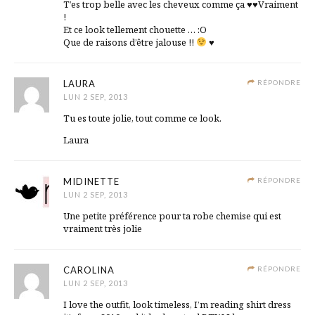
T’es trop belle avec les cheveux comme ça ♥♥Vraiment
!
Et ce look tellement chouette … :O
Que de raisons d’être jalouse !!
♥
LAURA
RÉPONDRE
LUN 2 SEP, 2013
Tu es toute jolie, tout comme ce look.
Laura
MIDINETTE
RÉPONDRE
LUN 2 SEP, 2013
Une petite préférence pour ta robe chemise qui est
vraiment très jolie
CAROLINA
RÉPONDRE
LUN 2 SEP, 2013
I love the outfit, look timeless, I’m reading shirt dress