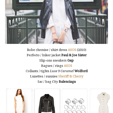
Robe chemise / shirt dress
ASOS
(2010)
Perfecto / biker jacket
Paul & Joe Sister
Slip-ons sneakers
Gap
Bagues / rings
ASOS
Collants / tights
Luxe 9 Caramel
Wolford
Lunettes / sunnies
Sheriff & Cherry
Sac / bag
City
Balenciaga