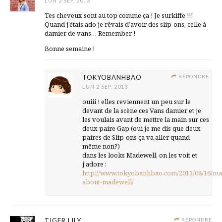
LUN 2 SEP, 2013
Tes cheveux sont au top comme ça ! Je surkiffe !!!
Quand j’étais ado je rêvais d’avoir des slip-ons, celle à
damier de vans… Remember !
Bonne semaine !
TOKYOBANHBAO
RÉPONDRE
LUN 2 SEP, 2013
ouiii ! elles reviennent un peu sur le
devant de la scène ces Vans damier et je
les voulais avant de mettre la main sur ces
deux paire Gap (oui je me dis que deux
paires de Slip-ons ça va aller quand
même non?)
dans les looks Madewell, on les voit et
j’adore :
http://www.tokyobanhbao.com/2013/08/16/ma
about-madewell/
TIGER LILY
RÉPONDRE