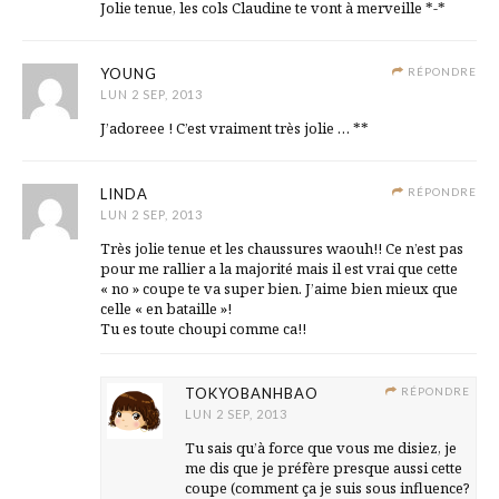
Jolie tenue, les cols Claudine te vont à merveille *-*
YOUNG
RÉPONDRE
LUN 2 SEP, 2013
J’adoreee ! C’est vraiment très jolie … **
LINDA
RÉPONDRE
LUN 2 SEP, 2013
Très jolie tenue et les chaussures waouh!! Ce n’est pas
pour me rallier a la majorité mais il est vrai que cette
« no » coupe te va super bien. J’aime bien mieux que
celle « en bataille »!
Tu es toute choupi comme ca!!
TOKYOBANHBAO
RÉPONDRE
LUN 2 SEP, 2013
Tu sais qu’à force que vous me disiez, je
me dis que je préfère presque aussi cette
coupe (comment ça je suis sous influence?