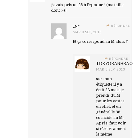
j’avais pris un 38 à l’époque ! (ma taille
donc ;-))
LN*
RÉPONDRE
MAR 3 SEP, 2013
Et ça correspond au M alors ?
RÉPONDRE
TOKYOBANHBAO
MAR 3 SEP, 2013
sur mon
étiquette il y a
écrit 38 mais je
prends du M
pour les vestes
en effet. et en
général le 38
coïncide au M.
Après, faut voir
si c’est vraiment
le même