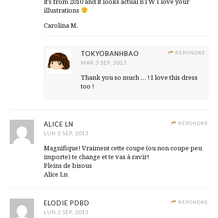
it’s from 2010 and it looks actual BTW I love your
illustrations
Carolina M.
TOKYOBANHBAO
RÉPONDRE
MAR 3 SEP, 2013
Thank you so much … ! I love this dress
too !
ALICE LN
RÉPONDRE
LUN 2 SEP, 2013
Magnifique! Vraiment cette coupe (ou non coupe peu
importe) te change et te vas à ravir!
Pleins de bisous
Alice Ln
ELODIE PDBD
RÉPONDRE
LUN 2 SEP, 2013