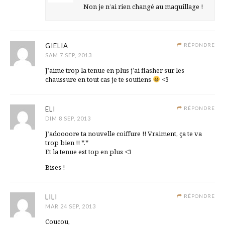
Non je n’ai rien changé au maquillage !
GIELIA
RÉPONDRE
SAM 7 SEP, 2013
J’aime trop la tenue en plus j’ai flasher sur les
chaussure en tout cas je te soutiens
<3
ELI
RÉPONDRE
DIM 8 SEP, 2013
J’adoooore ta nouvelle coiffure !! Vraiment, ça te va
trop bien !! *.*
Et la tenue est top en plus <3
Bises !
LILI
RÉPONDRE
MAR 24 SEP, 2013
Coucou,