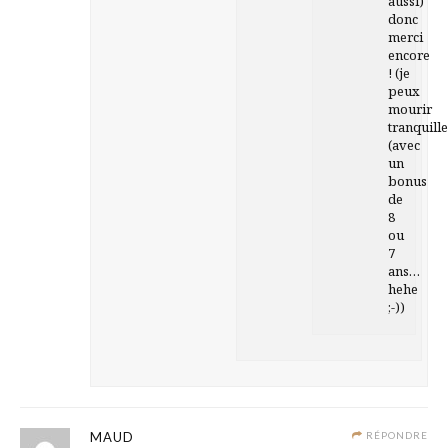
aussi)
donc
merci
encore
! (je
peux
mourir
tranquill
(avec
un
bonus
de
8
ou
7
ans…
hehe
;-))
MAUD
RÉPONDRE