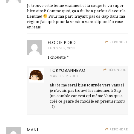
Je trouve cette tenue vraiment et ta coupe te va super
bien ainsi! Comme quoi, ça a du bon parfois d’avoir la
flemme!
Pour ma part, n’ayant pas de Gap dans ma
région j’ai opté pour la version vans slip-on léo rose
en jean!
ELODIE PDBD
RÉPONDRE
LUN 2 SEP, 2013
I chouette *
TOKYOBANHBAO
RÉPONDRE
MAR 3 SEP, 2013
ah ! je me serai bien tournée vers Vans si
je n’avais pas trouvé les miennes à Gap
(un comble car c’est qd même Vans qui a
créé ce genre de modèle en premier non?
:-))
MANI
RÉPONDRE