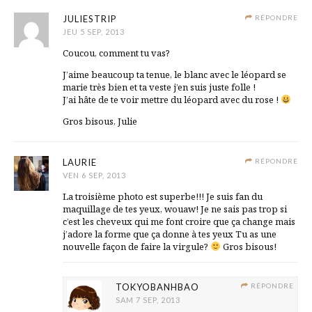
JULIESTRIP
RÉPONDRE
JEU 5 SEP, 2013
Coucou, comment tu vas?
J’aime beaucoup ta tenue, le blanc avec le léopard se
marie très bien et ta veste j’en suis juste folle !
J’ai hâte de te voir mettre du léopard avec du rose !
Gros bisous, Julie
LAURIE
RÉPONDRE
VEN 6 SEP, 2013
La troisième photo est superbe!!! Je suis fan du
maquillage de tes yeux, wouaw! Je ne sais pas trop si
c’est les cheveux qui me font croire que ça change mais
j’adore la forme que ça donne à tes yeux Tu as une
nouvelle façon de faire la virgule?
Gros bisous!
TOKYOBANHBAO
RÉPONDRE
SAM 7 SEP, 2013