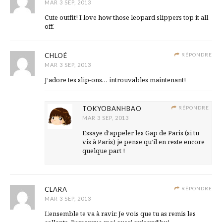
MAR 3 SEP, 2013
Cute outfit! I love how those leopard slippers top it all
off.
CHLOÉ
RÉPONDRE
MAR 3 SEP, 2013
J’adore tes slip-ons… introuvables maintenant!
TOKYOBANHBAO
RÉPONDRE
MAR 3 SEP, 2013
Essaye d’appeler les Gap de Paris (si tu
vis à Paris) je pense qu’il en reste encore
quelque part !
CLARA
RÉPONDRE
MAR 3 SEP, 2013
L’ensemble te va à ravir. Je vois que tu as remis les