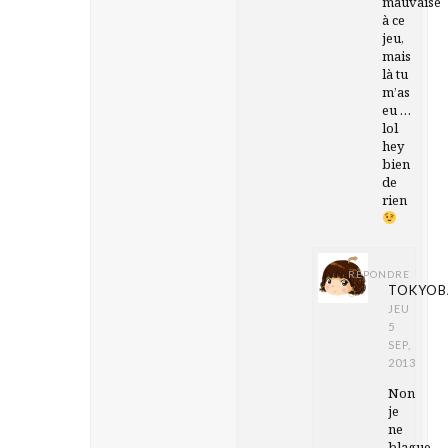
mauvaise
à ce
jeu,
mais
là tu
m’as
eu …
lol
hey
bien
de
rien
RÉPONDRE
TOKYOB
JEU
5
SEP,
2013
Non
je
ne
blague