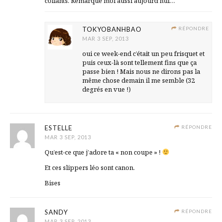
collants. Remarque moi aussi aujourd’hui…
TOKYOBANHBAO
RÉPONDRE
MAR 3 SEP, 2013
oui ce week-end c’était un peu frisquet et
puis ceux-là sont tellement fins que ça
passe bien ! Mais nous ne dirons pas la
même chose demain il me semble (32
degrés en vue !)
ESTELLE
RÉPONDRE
MAR 3 SEP, 2013
Qu’est-ce que j’adore ta « non coupe » !
Et ces slippers léo sont canon.
Bises
SANDY
RÉPONDRE
MAR 3 SEP, 2013