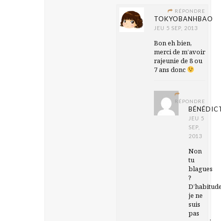
RÉPONDRE
TOKYOBANHBAO
JEU 5 SEP, 2013
Bon eh bien,
merci de m’avoir
rajeunie de 8 ou
7 ans donc
RÉPONDRE
BÉNÉDIC
JEU 5
SEP,
2013
Non
tu
blagues
?
D’habitud
je ne
suis
pas