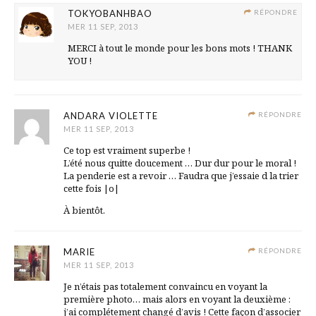
TOKYOBANHBAO
RÉPONDRE
MER 11 SEP, 2013
MERCI à tout le monde pour les bons mots ! THANK
YOU !
ANDARA VIOLETTE
RÉPONDRE
MER 11 SEP, 2013
Ce top est vraiment superbe !
L’été nous quitte doucement … Dur dur pour le moral !
La penderie est a revoir … Faudra que j’essaie d la trier
cette fois |o|
À bientôt.
MARIE
RÉPONDRE
MER 11 SEP, 2013
Je n’étais pas totalement convaincu en voyant la
première photo… mais alors en voyant la deuxième :
j’ai complétement changé d’avis ! Cette façon d’associer