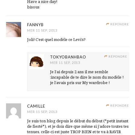
Have a nice day!
bisous
FANNYB
RÉPONDRE
MER 11 SEP, 2013
Joli! C’est quel modèle ce Levi’s?
TOKYOBANHBAO
RÉPONDRE
MER 11 SEP, 2013
Je l’ai depuis 2 ans il me semble
:incapable de te dire le nom du modèle !
je l’avais pris sur My wardrobe !
CAMILLE
RÉPONDRE
MER 11 SEP, 2013
Je suis ton blog depuis le début du début (*petit instant
de fierté*), et je dois dire que même si j’adore toutes tes
tenues, celle-ci est juste TROP BIEN et te va à RAVIR