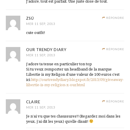
J’adore, tout est parfait. Une juste dose de tout.
ZSÚ
RÉPONDRE
MER 11 SEP, 2013
cute outfit!
OUR TRENDY DIARY
RÉPONDRE
MER 11 SEP, 2013
j’adore ta tenue en particulier ton top
Si tu veux remporter un headband de la marque
Libertie is my Religon d’une valeur de 100 euros c’est
ici
http://ourtrendydiary.blogspot.fr/2013/09/giveaway-
libertie-is-my-religion-x-our.html
CLAIRE
RÉPONDRE
MER 11 SEP, 2013
Je n’ai vu que tes chaussures!! (Regardez moi dans les
yeux, j’ai dit les yeux) qu’elle disait!