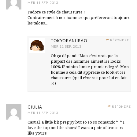
MER 11 SEP, 2013
J’adore ce style de chaussures !
Contrairement à nos hommes qui préféreront toujours
les talons…
TOKYOBANHBAO
RÉPONDRE
MER 11 SEP, 2013
Oh ça dépend ! Mais c’est vrai que la
plupart des hommes aiment les looks
100% féminins limite premier degré. Mon
homme a cela dit apprécié ce look et ces
chaussures (qu’il rêverait pour lui en fait
;-))
GIULIA
RÉPONDRE
MER 11 SEP, 2013
Casual, a little bit preppy but so so so romantic *_* I
love the top and the shoes! I want a pair of trousers
like yours!