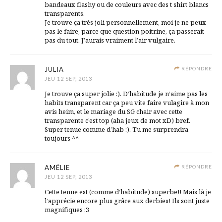
bandeaux flashy ou de couleurs avec des t shirt blancs
transparents.
Je trouve ça très joli personnellement, moi je ne peux
pas le faire, parce que question poitrine, ça passerait
pas du tout. J’aurais vraiment l’air vulgaire.
JULIA
RÉPONDRE
JEU 12 SEP, 2013
Je trouve ça super jolie :). D’habitude je n’aime pas les
habits transparent car ça peu vite faire vulagire à mon
avis heim, et le mariage du SG chair avec cette
transparente c’est top (aha jeux de mot xD) bref.
Super tenue comme d’hab :). Tu me surprendra
toujours ^^
AMÉLIE
RÉPONDRE
JEU 12 SEP, 2013
Cette tenue est (comme d’habitude) superbe!! Mais là je
l’apprécie encore plus grâce aux derbies! Ils sont juste
magnifiques :3