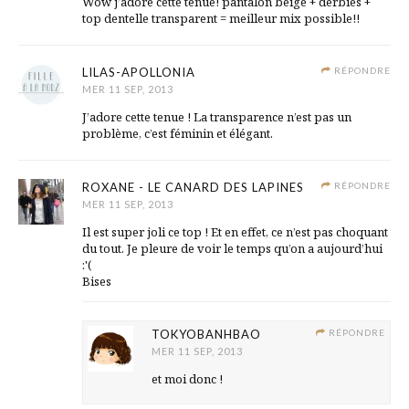
Wow j’adore cette tenue! pantalon beige + derbies +
top dentelle transparent = meilleur mix possible!!
LILAS-APOLLONIA
RÉPONDRE
MER 11 SEP, 2013
J’adore cette tenue ! La transparence n’est pas un
problème, c’est féminin et élégant.
ROXANE - LE CANARD DES LAPINES
RÉPONDRE
MER 11 SEP, 2013
Il est super joli ce top ! Et en effet, ce n’est pas choquant
du tout. Je pleure de voir le temps qu’on a aujourd’hui
:'(
Bises
TOKYOBANHBAO
RÉPONDRE
MER 11 SEP, 2013
et moi donc !