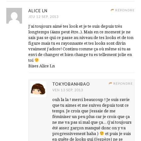
ALICE LN
RÉPONDRE
JEU 12 SEP, 2013
J’ai toujours aimé tes look et je te suis depuis très
longtemps (4ans peut être..). Mais en ce moment je ne
sais pas se qui ce passe au niveau de tes looks et de ton
figure mais tu es rayonnante et tes looks sont divin
vraiment j’adore! Continu comme ça où même si tu as
envi de changer et bien change tu es tellement jolie en
toi
Bises Alice Ln
TOKYOBANHBAO
RÉPONDRE
VEN 13 SEP, 2013
ouh la la ! merci beaucoup ! Je suis ravie
que tu aimes et me suives depuis tout ce
temps. Je crois que j’essaie de me
féminiser un peu plus car je crois que ça
ne me va pas si mal que ça… (j’ai toujours
été assez garçon manqué donc on y va
progressivement haha )
et puis je suis
en quête de looks qui (j’espère) ne se