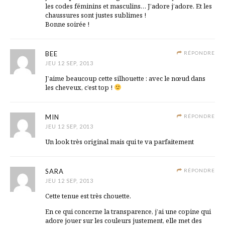
les codes féminins et masculins… J’adore j’adore. Et les
chaussures sont justes sublimes !
Bonne soirée !
BEE
RÉPONDRE
JEU 12 SEP, 2013
J’aime beaucoup cette silhouette : avec le nœud dans
les cheveux, c’est top !
MIN
RÉPONDRE
JEU 12 SEP, 2013
Un look très original mais qui te va parfaitement
SARA
RÉPONDRE
JEU 12 SEP, 2013
Cette tenue est très chouette.
En ce qui concerne la transparence, j’ai une copine qui
adore jouer sur les couleurs justement, elle met des