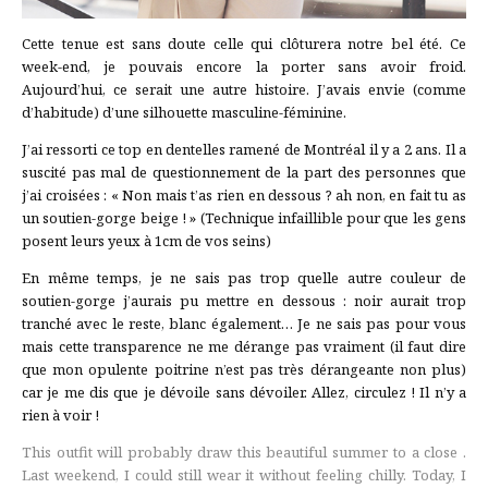
Cette tenue est sans doute celle qui clôturera notre bel été. Ce
week-end, je pouvais encore la porter sans avoir froid.
Aujourd’hui, ce serait une autre histoire. J’avais envie (comme
d’habitude) d’une silhouette masculine-féminine.
J’ai ressorti ce top en dentelles ramené de Montréal il y a 2 ans. Il a
suscité pas mal de questionnement de la part des personnes que
j’ai croisées : « Non mais t’as rien en dessous ? ah non, en fait tu as
un soutien-gorge beige ! » (Technique infaillible pour que les gens
posent leurs yeux à 1cm de vos seins)
En même temps, je ne sais pas trop quelle autre couleur de
soutien-gorge j’aurais pu mettre en dessous : noir aurait trop
tranché avec le reste, blanc également… Je ne sais pas pour vous
mais cette transparence ne me dérange pas vraiment (il faut dire
que mon opulente poitrine n’est pas très dérangeante non plus)
car je me dis que je dévoile sans dévoiler. Allez, circulez ! Il n’y a
rien à voir !
This outfit will probably draw this beautiful summer to a close .
Last weekend, I could still wear it without feeling chilly. Today, I