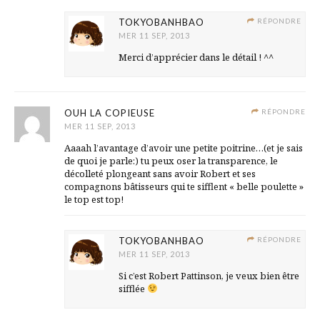
TOKYOBANHBAO
RÉPONDRE
MER 11 SEP, 2013
Merci d’apprécier dans le détail ! ^^
OUH LA COPIEUSE
RÉPONDRE
MER 11 SEP, 2013
Aaaah l’avantage d’avoir une petite poitrine…(et je sais
de quoi je parle:) tu peux oser la transparence, le
décolleté plongeant sans avoir Robert et ses
compagnons bâtisseurs qui te sifflent « belle poulette »
le top est top!
TOKYOBANHBAO
RÉPONDRE
MER 11 SEP, 2013
Si c’est Robert Pattinson, je veux bien être
sifflée