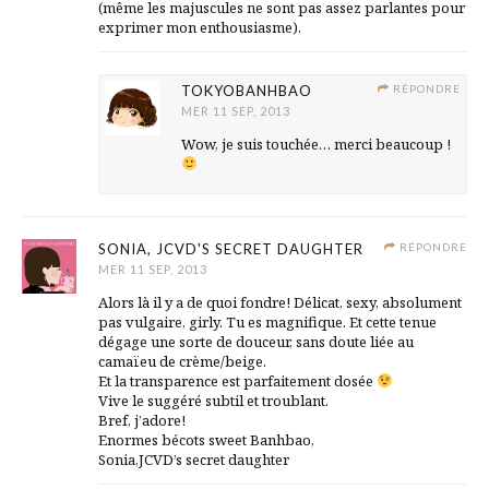
(même les majuscules ne sont pas assez parlantes pour
exprimer mon enthousiasme).
TOKYOBANHBAO
RÉPONDRE
MER 11 SEP, 2013
Wow, je suis touchée… merci beaucoup !
SONIA, JCVD'S SECRET DAUGHTER
RÉPONDRE
MER 11 SEP, 2013
Alors là il y a de quoi fondre! Délicat, sexy, absolument
pas vulgaire, girly. Tu es magnifique. Et cette tenue
dégage une sorte de douceur, sans doute liée au
camaïeu de crème/beige.
Et la transparence est parfaitement dosée
Vive le suggéré subtil et troublant.
Bref, j’adore!
Enormes bécots sweet Banhbao,
Sonia,JCVD’s secret daughter