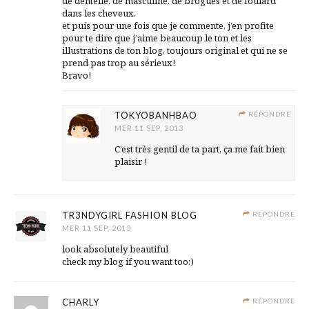
de dentelle, de masculine, de brogues et de foulard
dans les cheveux.
et puis pour une fois que je commente, j’en profite
pour te dire que j’aime beaucoup le ton et les
illustrations de ton blog, toujours original et qui ne se
prend pas trop au sérieux!
Bravo!
TOKYOBANHBAO
RÉPONDRE
MER 11 SEP, 2013
C’est très gentil de ta part, ça me fait bien
plaisir !
TR3NDYGIRL FASHION BLOG
RÉPONDRE
MER 11 SEP, 2013
look absolutely beautiful
check my blog if you want too:)
CHARLY
RÉPONDRE