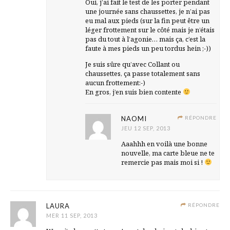
Oui, j’ai fait le test de les porter pendant
une journée sans chaussettes, je n’ai pas
eu mal aux pieds (sur la fin peut être un
léger frottement sur le côté mais je n’étais
pas du tout à l’agonie… mais ça, c’est la
faute à mes pieds un peu tordus hein ;-))
Je suis sûre qu’avec Collant ou
chaussettes, ça passe totalement sans
aucun frottement:-)
En gros, j’en suis bien contente
NAOMI
RÉPONDRE
JEU 12 SEP, 2013
Aaahhh en voilà une bonne
nouvelle, ma carte bleue ne te
remercie pas mais moi si !
LAURA
RÉPONDRE
MER 11 SEP, 2013