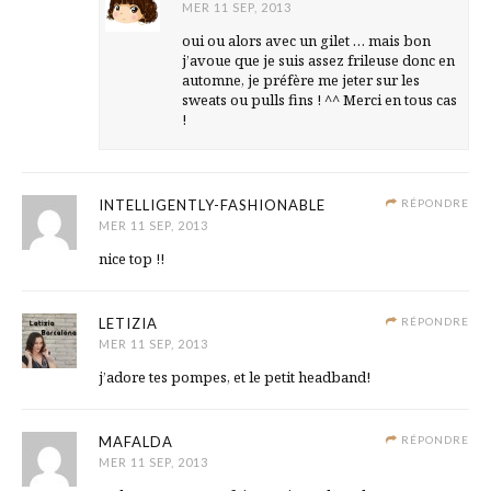
MER 11 SEP, 2013
oui ou alors avec un gilet … mais bon
j’avoue que je suis assez frileuse donc en
automne, je préfère me jeter sur les
sweats ou pulls fins ! ^^ Merci en tous cas
!
INTELLIGENTLY-FASHIONABLE
RÉPONDRE
MER 11 SEP, 2013
nice top !!
LETIZIA
RÉPONDRE
MER 11 SEP, 2013
j’adore tes pompes, et le petit headband!
MAFALDA
RÉPONDRE
MER 11 SEP, 2013