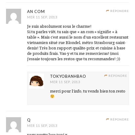
AN COM
RÉPONDRE
MER 11 SEP, 2013
Je suis absolument sous le charme!
Si tu parles viêt, tu sais que « an com » signifie « à
table ». Mais c’est aussi le nom d’un excellent restaurant
vietnamien situé rue Blondel, métro Strasbourg-saint-
denis! Très bon rapport qualite-prix et cuisine à base
de produits frais. Vas-y et tu me remercieras! (moi
j’essaie toujours les restos que tu recommandes! ;))
TOKYOBANHBAO
RÉPONDRE
MER 11 SEP, 2013
merci pour l’info, tu vends bien ton resto
Q
RÉPONDRE
MER 11 SEP, 2013
very pretty lace top!.x