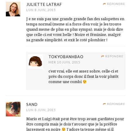
JULIETTE LATRAF
RÉPONDRE
LUN 8 JUIN, 2015
J e ne suis pas une grande grande fan des salopettes en
temps normal (meme si a force d’en voir, je les trouve
quand meme de plus en plus sympa), mais je dois dire
que celle-ci est vrmt belle ! Noire et féminine, malgré
sa grande simplicité, et exit le coté plombier !
TOKYOBANHBAO
RÉPONDRE
MER 10 JUIN, 2015
c’est vrai, elle est assez sobre, celle-ci et
près du corps donc il faut la voir plutôt
comme une combi
SAND
RÉPONDRE
LUN 8 JUIN, 2015
Mario et Luigi était peut être trop avant-gardistes pour
être compris mais je dois t’avouer que je la préfère
largement en noire
J’adore ta tenue même si il