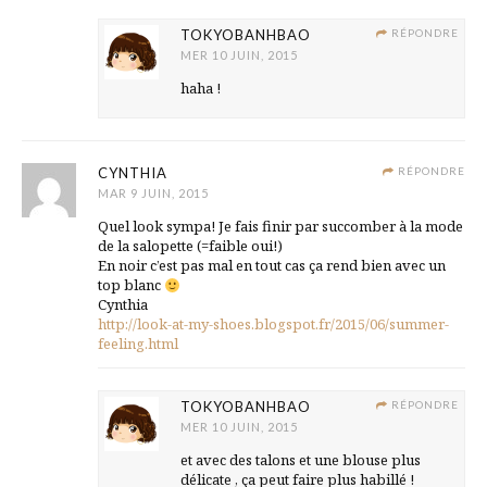
TOKYOBANHBAO
RÉPONDRE
MER 10 JUIN, 2015
haha !
CYNTHIA
RÉPONDRE
MAR 9 JUIN, 2015
Quel look sympa! Je fais finir par succomber à la mode
de la salopette (=faible oui!)
En noir c’est pas mal en tout cas ça rend bien avec un
top blanc
Cynthia
http://look-at-my-shoes.blogspot.fr/2015/06/summer-
feeling.html
TOKYOBANHBAO
RÉPONDRE
MER 10 JUIN, 2015
et avec des talons et une blouse plus
délicate , ça peut faire plus habillé !