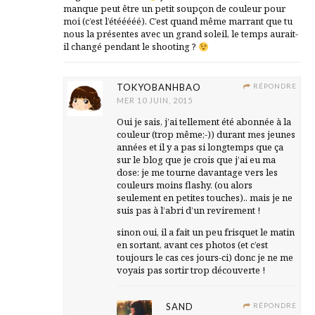
manque peut être un petit soupçon de couleur pour
moi (c’est l’étééééé). C’est quand même marrant que tu
nous la présentes avec un grand soleil, le temps aurait-
il changé pendant le shooting ?
TOKYOBANHBAO
RÉPONDRE
MER 10 JUIN, 2015
Oui je sais, j’ai tellement été abonnée à la
couleur (trop même;-)) durant mes jeunes
années et il y a pas si longtemps que ça
sur le blog que je crois que j’ai eu ma
dose: je me tourne davantage vers les
couleurs moins flashy. (ou alors
seulement en petites touches).. mais je ne
suis pas à l’abri d’un revirement !
sinon oui, il a fait un peu frisquet le matin
en sortant, avant ces photos (et c’est
toujours le cas ces jours-ci) donc je ne me
voyais pas sortir trop découverte !
SAND
RÉPONDRE