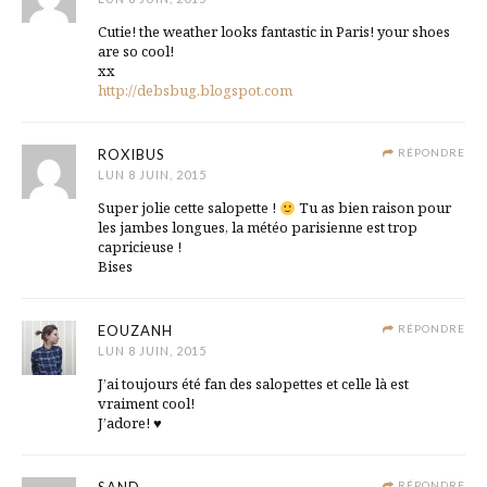
Cutie! the weather looks fantastic in Paris! your shoes
are so cool!
xx
http://debsbug.blogspot.com
ROXIBUS
RÉPONDRE
LUN 8 JUIN, 2015
Super jolie cette salopette !
Tu as bien raison pour
les jambes longues, la météo parisienne est trop
capricieuse !
Bises
EOUZANH
RÉPONDRE
LUN 8 JUIN, 2015
J’ai toujours été fan des salopettes et celle là est
vraiment cool!
J’adore! ♥
RÉPONDRE