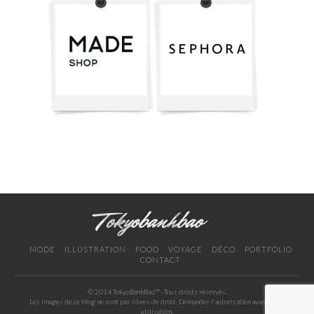
MODE
ILLUSTRATION
FOOD
VOYAGE
DÉCO
PORTFOLIO
CONTACT
© 2014 TokyoBanhBao™ - Tous droits réservés.
Les images de ce blog ne sont pas libres de droit. Demander l'autorisation avant toute
utilisation.