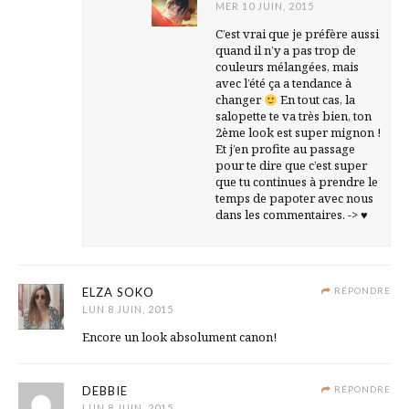
MER 10 JUIN, 2015
C’est vrai que je préfère aussi
quand il n’y a pas trop de
couleurs mélangées, mais
avec l’été ça a tendance à
changer
En tout cas, la
salopette te va très bien, ton
2ème look est super mignon !
Et j’en profite au passage
pour te dire que c’est super
que tu continues à prendre le
temps de papoter avec nous
dans les commentaires. ->
♥
ELZA SOKO
RÉPONDRE
LUN 8 JUIN, 2015
Encore un look absolument canon!
DEBBIE
RÉPONDRE
LUN 8 JUIN, 2015