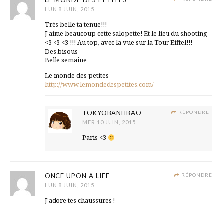
LE MONDE DES PETITES
LUN 8 JUIN, 2015
Très belle ta tenue!!!
J’aime beaucoup cette salopette! Et le lieu du shooting
<3 <3 <3 !!! Au top, avec la vue sur la Tour Eiffel!!!
Des bisous
Belle semaine
Le monde des petites
http://www.lemondedespetites.com/
TOKYOBANHBAO
RÉPONDRE
MER 10 JUIN, 2015
Paris <3
ONCE UPON A LIFE
RÉPONDRE
LUN 8 JUIN, 2015
J’adore tes chaussures !