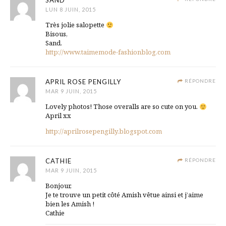
SAND
LUN 8 JUIN, 2015
Très jolie salopette
Bisous,
Sand.
http://www.taimemode-fashionblog.com
APRIL ROSE PENGILLY
RÉPONDRE
MAR 9 JUIN, 2015
Lovely photos! Those overalls are so cute on you.
April xx
http://aprilrosepengilly.blogspot.com
CATHIE
RÉPONDRE
MAR 9 JUIN, 2015
Bonjour,
Je te trouve un petit côté Amish vêtue ainsi et j’aime
bien les Amish !
Cathie