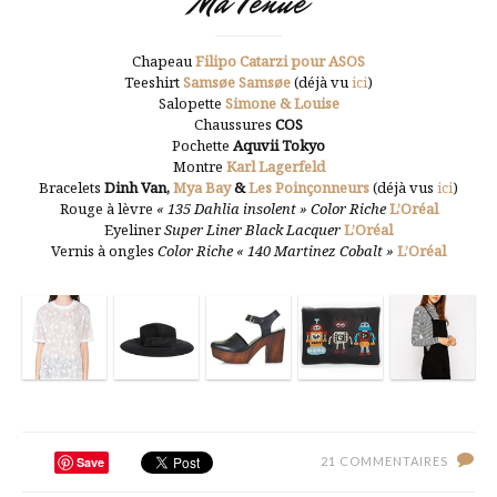
Ma Tenue
Chapeau
Filipo Catarzi pour ASOS
Teeshirt
Samsøe Samsøe
(déjà vu
ici
)
Salopette
Simone & Louise
Chaussures
COS
Pochette
Aquvii Tokyo
Montre
Karl Lagerfeld
Bracelets
Dinh Van
,
Mya Bay
&
Les Poinçonneurs
(déjà vus
ici
)
Rouge à lèvre
« 135 Dahlia insolent » Color Riche
L’Oréal
Eyeliner
Super Liner Black Lacquer
L’Oréal
Vernis à ongles
Color Riche « 140 Martinez Cobalt »
L’Oréal
Save
21 COMMENTAIRES